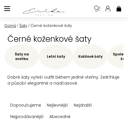
Přejít
na
NÁK
KOŠ
obsah
Domů
Šaty
Černé koženkové šaty
/
/
Černé koženkové šaty
Šaty na
Společe
Letní šaty
Košilové šaty
svatbu
šat
Dobré šaty vyřeší outfit během jediné vteřiny. Zeštíhluje
a působí elegantně a nadčasově.
Ř
Doporučujeme
Nejlevnější
Nejdražší
a
z
Nejprodávanější
Abecedně
e