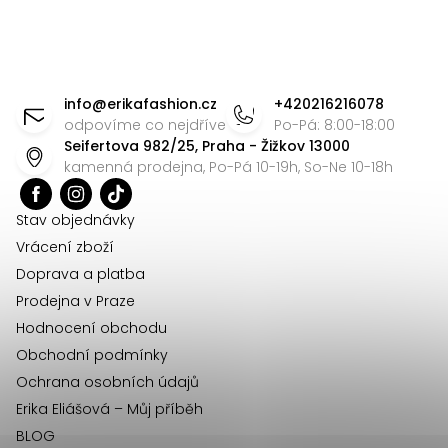
Z
á
info
@
erikafashion.cz
+420216216078
p
odpovíme co nejdříve
Po-Pá: 8:00-18:00
Seifertova 982/25, Praha - Žižkov 13000
a
kamenná prodejna, Po-Pá 10-19h, So-Ne 10-18h
t
í
Stav objednávky
Vrácení zboží
Doprava a platba
Prodejna v Praze
Hodnocení obchodu
Obchodní podmínky
Ochrana osobních údajů
Erika Eliášová – Můj příběh
BLOG