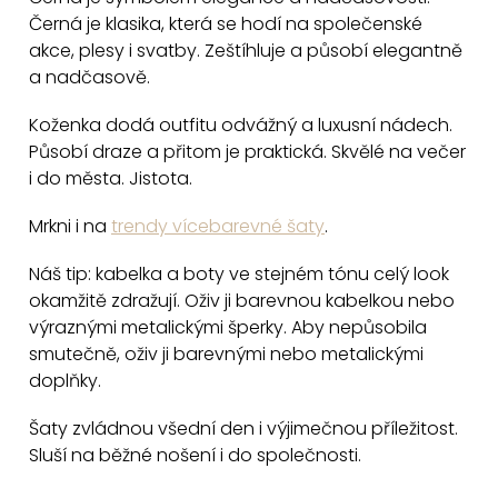
l
Černá je klasika, která se hodí na společenské
á
akce, plesy i svatby. Zeštíhluje a působí elegantně
d
a nadčasově.
a
c
Koženka dodá outfitu odvážný a luxusní nádech.
Působí draze a přitom je praktická. Skvělé na večer
í
i do města. Jistota.
p
r
Mrkni i na
trendy vícebarevné šaty
.
v
k
Náš tip: kabelka a boty ve stejném tónu celý look
y
okamžitě zdražují. Oživ ji barevnou kabelkou nebo
v
výraznými metalickými šperky. Aby nepůsobila
smutečně, oživ ji barevnými nebo metalickými
ý
doplňky.
p
i
Šaty zvládnou všední den i výjimečnou příležitost.
s
Sluší na běžné nošení i do společnosti.
u