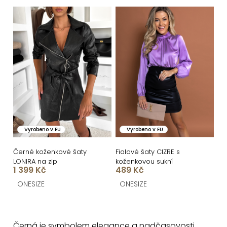
n
V
í
ý
p
p
r
i
o
s
d
p
u
r
k
o
Vyrobeno v EU
Vyrobeno v EU
t
d
ů
u
Černé koženkové šaty
Fialové šaty CIZRE s
LONIRA na zip
koženkovou sukní
k
1 399 Kč
489 Kč
t
ONESIZE
ONESIZE
ů
O
v
Černá je symbolem elegance a nadčasovosti.