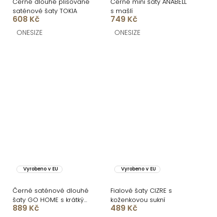
Černé dlouhé plisované
Černé mini šaty ANABELL
saténové šaty TOKIA
s mašlí
608 Kč
749 Kč
ONESIZE
ONESIZE
Vyrobeno v EU
Vyrobeno v EU
Černé saténové dlouhé
Fialové šaty CIZRE s
šaty GO HOME s krátkým
koženkovou sukní
889 Kč
489 Kč
rukávem