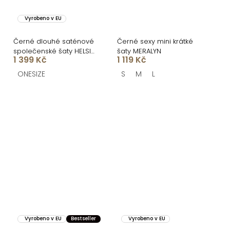
Vyrobeno v EU
Černé dlouhé saténové
Černé sexy mini krátké
společenské šaty HELSIN
šaty MERALYN
1 399 Kč
1 119 Kč
na ramínka
ONESIZE
S
M
L
Vyrobeno v EU
Bestseller
Vyrobeno v EU