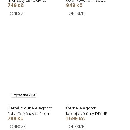
midi šaty ZENORIA s
volánkové letní šaty
749 Kč
949 Kč
krajkou
VELANA
ONESIZE
ONESIZE
Vyrobeno v EU
Černé dlouhé elegantní
Černé elegantní
šaty KALIXA s výstřihem
koktejlové šaty DIVINE
799 Kč
1 599 Kč
ONESIZE
ONESIZE