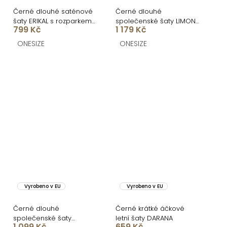
Černé dlouhé saténové
Černé dlouhé
šaty ERIKAL s rozparkem
společenské šaty LIMONA
799 Kč
1 179 Kč
a šněrováním
s průstřihy
ONESIZE
ONESIZE
Vyrobeno v EU
Vyrobeno v EU
Černé dlouhé
Černé krátké áčkové
společenské šaty
letní šaty DARANA
1 099 Kč
659 Kč