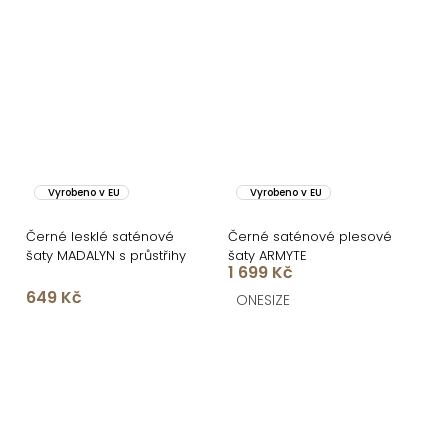
Vyrobeno v EU
Vyrobeno v EU
Černé lesklé saténové
Černé saténové plesové
šaty MADALYN s průstřihy
šaty ARMYTE
1 699 Kč
649 Kč
ONESIZE