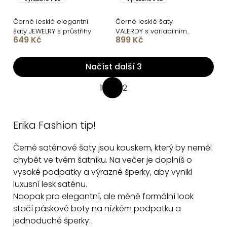
Černé lesklé elegantní
Černé lesklé šaty
šaty JEWELRY s průstřihy
VALERDY s variabilním
649 Kč
899 Kč
vázáním / bez rozparku
Načíst další 3
O
1
2
S
v
t
l
r
á
Erika Fashion tip!
á
d
n
Černé saténové šaty jsou kouskem, který by neměl
a
k
chybět ve tvém šatníku.
Na večer je doplníš o
c
o
vysoké podpatky a výrazné šperky, aby vynikl
v
í
luxusní lesk saténu.
á
p
Naopak pro elegantní, ale méně formální look
n
r
stačí páskové boty na nízkém podpatku a
í
v
jednoduché šperky.