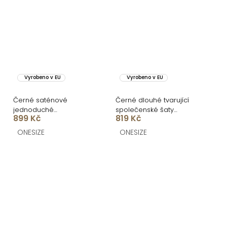
Vyrobeno v EU
Vyrobeno v EU
Černé saténové
Černé dlouhé tvarující
jednoduché
společenské šaty
899 Kč
819 Kč
společenské šaty EZMIRA
DRAVELY s rozparkem
ONESIZE
ONESIZE