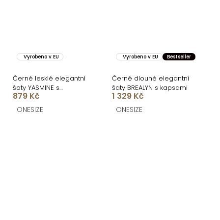
Vyrobeno v EU
Vyrobeno v EU
Bestseller
Černé lesklé elegantní
Černé dlouhé elegantní
šaty YASMINE s
šaty BREALYN s kapsami
879 Kč
1 329 Kč
rozparkem
ONESIZE
ONESIZE