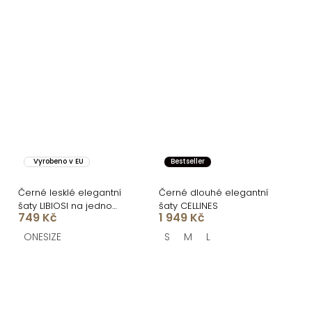
Vyrobeno v EU
Bestseller
Černé lesklé elegantní
Černé dlouhé elegantní
šaty LIBIOSI na jedno
šaty CELLINES
749 Kč
1 949 Kč
rameno
ONESIZE
S
M
L