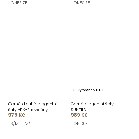
ONESIZE
ONESIZE
Vyrobeno v EU
Černé dlouhé elegantní
Černé elegantní šaty
šaty ARKAS s volány
SUNTILS
979 Kč
989 Kč
S/M
M/L
ONESIZE