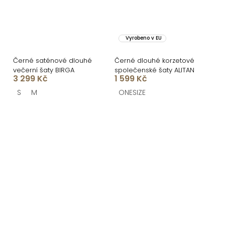
Vyrobeno v EU
Černé saténové dlouhé
Černé dlouhé korzetové
večerní šaty BIRGA
společenské šaty ALITAN
3 299 Kč
1 599 Kč
S
M
ONESIZE