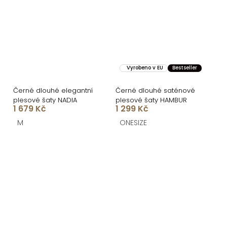
Vyrobeno v EU
Bestseller
Černé dlouhé elegantní
Černé dlouhé saténové
plesové šaty NADIA
plesové šaty HAMBUR
1 679 Kč
1 299 Kč
M
ONESIZE