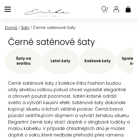
Přejít
na
NÁK
KOŠ
obsah
Domů
Šaty
Černé saténové šaty
/
/
Černé saténové šaty
Šaty na
Společe
Letní šaty
Košilové šaty
svatbu
šat
Černé saténové šaty z kolekce Erika Fashion budou
vždy skvělou volbou pokud chceš vypadat elegantně
a zároveň poutat pozornost. Satén krásně odráží
světlo a vytváří luxusní efekt.
Saténové šaty dokonale
kopírují siluetu a lichotí většině postav. Černá barva
působí zeštíhlujícím dojmem a vytváří ženskou siluetu.
Elegantní černé šaty stačí doplnit o slingback lodičky a
malou kabelku. V případě chladnějších dnů je můžeš
doplnit o sako, které nedbale přehodíš přes ramena