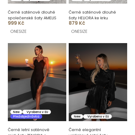
t
d
ů
u
Černé saténové dlouhé
Černé saténové dlouhé
společenské šaty AMELIS
šaty HELIORA ke krku
k
999 Kč
879 Kč
t
ONESIZE
ONESIZE
ů
New
Vyrobeno v EU
Předobjednávka
New
Vyrobeno v EU
Černé letní saténové
Černé elegantní