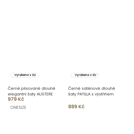
Vyrobeno v EU
Vyrobeno v EU
Černé plisované dlouhé
Černé saténové dlouhé
elegantní šaty AUSTERE
šaty PATILLA s výstŕihem
979 Kč
889 Kč
ONESIZE