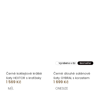
Vyrobeno v EU
Bestseller
Černé koktejlové krátké
Černé dlouhé saténové
šaty HEXTOR s kraťásky
šaty GYBRAL s korzetem
1 569 Kč
1 699 Kč
M/L
ONESIZE