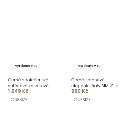
Vyrobeno v EU
Vyrobeno v EU
Černé společenské
Černé saténové
saténové korzetové
elegantní šaty SIMUEL se
1 249 Kč
989 Kč
dlouhé šaty ZONTIRE
šněrováním
ONESIZE
ONESIZE