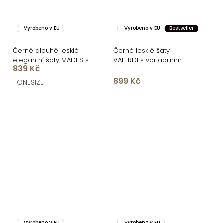
Vyrobeno v EU
Vyrobeno v EU
Bestseller
Černé dlouhé lesklé
Černé lesklé šaty
elegantní šaty MADES se
VALERDI s variabilním
839 Kč
zavazováním
vázáním a rozparkem
899 Kč
ONESIZE
Vyrobeno v EU
Vyrobeno v EU