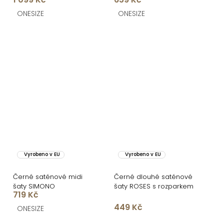
PULONA s rozparkem
ONESIZE
ONESIZE
Vyrobeno v EU
Vyrobeno v EU
Černé saténové midi
Černé dlouhé saténové
šaty SIMONO
šaty ROSES s rozparkem
719 Kč
449 Kč
ONESIZE