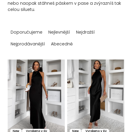
nebo naopak stáhneš páskem v pase a zvýrazníš tak
celou siluetu.
Ř
Doporučujeme
Nejlevnější
Nejdražší
a
z
Nejprodávanější
Abecedně
e
n
V
í
ý
p
p
r
i
o
s
d
p
u
r
k
o
New
Vyrobeno v EU
New
Vyrobeno v EU