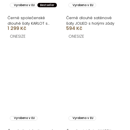
Vyrobeno v EU
Bestseller
Vyrobeno v EU
Černé společenské
Černé dlouhé saténové
dlouhé šaty KARLOT s
šaty JOLIED s holými zády
1 299 Kč
594 Kč
korzetem
ONESIZE
ONESIZE
Vyrobeno v EU
Vyrobeno v EU