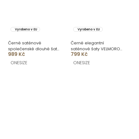
Vyrobeno v EU
Vyrobeno v EU
Černé saténové
Černé elegantní
společenské dlouhé šaty
saténové šaty VELMORO
989 Kč
799 Kč
CELESTIA s vlečkou
s body
ONESIZE
ONESIZE