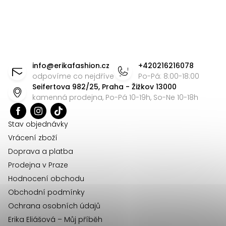
k
y
v
ý
Z
p
á
i
info
@
erikafashion.cz
+420216216078
p
odpovíme co nejdříve
Po-Pá: 8:00-18:00
s
Seifertova 982/25, Praha - Žižkov 13000
u
a
kamenná prodejna, Po-Pá 10-19h, So-Ne 10-18h
t
í
Stav objednávky
Vrácení zboží
Doprava a platba
Prodejna v Praze
Hodnocení obchodu
Obchodní podmínky
Ochrana osobních údajů
Erika Eliášová – Můj příběh