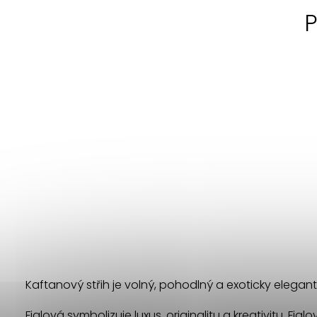
P
Kaftanový střih je volný, pohodlný a exoticky elegantn
Fialová symbolizuje luxus, originalitu a kreativitu. Fia