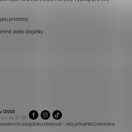
 typu postavy.
 jemné zlaté doplňky.
v 13000
 So-Ne 10-18h
osobních údajů
Erika Eliášová – Můj příběh
BLOG
Kariéra