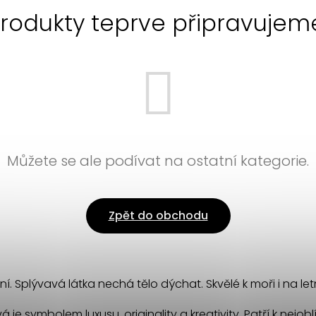
rodukty teprve připravujem
Můžete se ale podívat na ostatní kategorie.
Zpět do obchodu
í. Splývavá látka nechá tělo dýchat. Skvělé k moři i na letn
lová je symbolem luxusu, originality a kreativity. Patří k nej