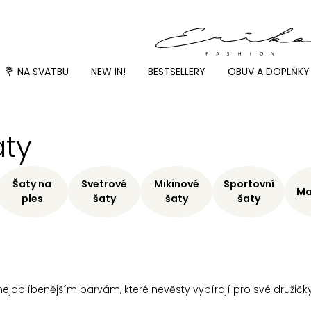
💐 NA SVATBU
NEW IN!
BESTSELLERY
OBUV A DOPLŇKY
aty
Šaty na
Svetrové
Mikinové
Sportovní
Ma
ples
šaty
šaty
šaty
 nejoblíbenějším barvám, které nevěsty vybírají pro své družičky