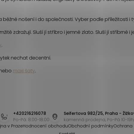
na běžné nošení i do společnosti. Vyber podle příležitosti i
ě zdražují. Sluší jí stříbro i jemné zlato. Sluší jí stříbrné i
y
.
ytek nechat decentní.
nebo
maxi šaty
.
+420216216078
Seifertova 982/25, Praha - Žižko
Po-Pá: 8:00-18:00
kamenná prodejna, Po-Pá 10-19h,
jna v Praze
Hodnocení obchodu
Obchodní podmínky
Ochrana 
Kontakt