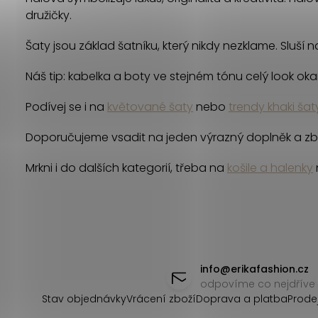
družičky.
Šaty jsou základ šatníku, který nikdy nezklame. Sluší 
Náš tip: kabelka a boty ve stejném tónu celý look okamžit
Podívej se i na
květované šaty
nebo
trendy khaki šat
Doporučujeme vsadit na jeden výrazný doplněk a zb
Mrkni i do dalších kategorií, třeba na
košile a halenky
Z
á
info
@
erikafashion.cz
odpovíme co nejdříve
p
Stav objednávky
Vrácení zboží
Doprava a platba
Prode