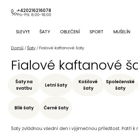
Přejít
na
+420216216078
Po-Pá: 8:00-18:00
obsah
SLEVY❗
ŠATY
OBLEČENÍ
SPORT
MUŠELÍN
Domů
Šaty
Fialové kaftanové šaty
/
/
Fialové kaftanové š
Šaty na
Košilové
Společenské
Letní šaty
svatbu
šaty
šaty
Bílé šaty
Černé šaty
Šaty zvládnou všední den i výjimečnou příležitost. Patří k