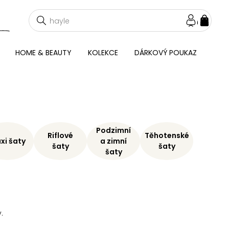
NÁKU
KOŠÍ
HOME & BEAUTY
KOLEKCE
DÁRKOVÝ POUKAZ
Podzimní
Riflové
Těhotenské
xi šaty
a zimní
šaty
šaty
šaty
.