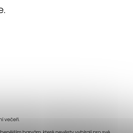
e.
í večeři.
oblíbenějším barvám, které nevěsty vybírají pro své