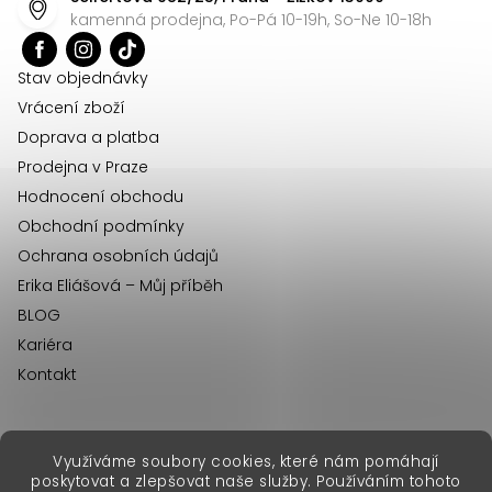
a
kamenná prodejna, Po-Pá 10-19h, So-Ne 10-18h
t
í
Stav objednávky
Vrácení zboží
Doprava a platba
Prodejna v Praze
Hodnocení obchodu
Obchodní podmínky
Ochrana osobních údajů
Erika Eliášová – Můj příběh
BLOG
Kariéra
Kontakt
Využíváme soubory cookies, které nám pomáhají
erikafashion.sk
poskytovat a zlepšovat naše služby. Používáním tohoto