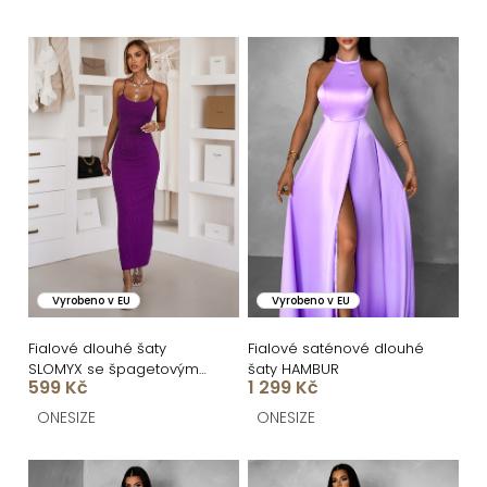
e
n
V
í
ý
p
p
r
i
o
s
d
p
u
r
k
o
Vyrobeno v EU
Vyrobeno v EU
t
d
ů
u
Fialové dlouhé šaty
Fialové saténové dlouhé
SLOMYX se špagetovými
šaty HAMBUR
k
599 Kč
1 299 Kč
ramínky
t
ONESIZE
ONESIZE
ů