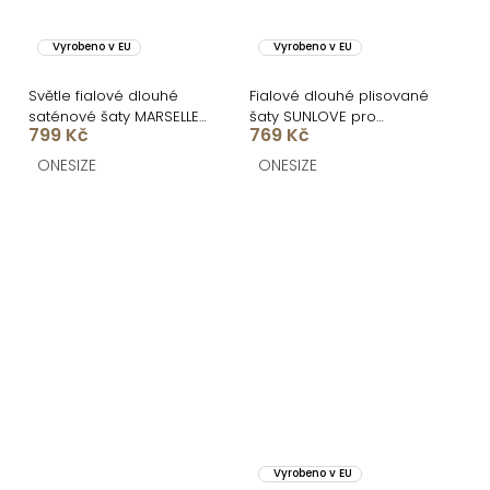
Vyrobeno v EU
Vyrobeno v EU
Světle fialové dlouhé
Fialové dlouhé plisované
saténové šaty MARSELLE
šaty SUNLOVE pro
799 Kč
769 Kč
pro družičky
družičky
ONESIZE
ONESIZE
Vyrobeno v EU