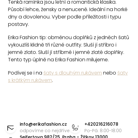
c
Tenká ramínka jsou letní a romantická klasika.
Působí lehce, žensky a nenuceně. Ideální na horké
í
dny a dovolenou. Vyber podle příležitosti i typu
p
postavy.
r
v
Erika Fashion tip: obměnou doplňků z jedněch šatů
k
vykouzlíš klidně tři různé outfity. Sluší jí stříbro i
y
jemné zlato. Sluší jí stříbrné i jemné zlaté doplňky.
v
Tento typ úplně na Erika Fashion milujeme.
ý
Podívej se i na
šaty s dlouhým rukávem
nebo
šaty
p
s krátkým rukávem
.
i
s
u
Z
á
info
@
erikafashion.cz
+420216216078
p
odpovíme co nejdříve
Po-Pá: 8:00-18:00
Seifertova 982/25, Praha - Žižkov 13000