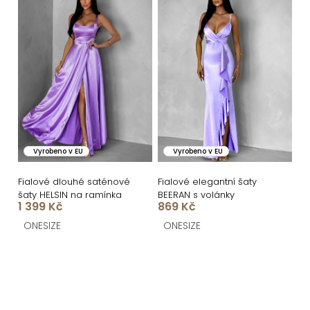
Vyrobeno v EU
Vyrobeno v EU
Fialové dlouhé saténové
Fialové elegantní šaty
šaty HELSIN na ramínka
BEERAN s volánky
1 399 Kč
869 Kč
ONESIZE
ONESIZE