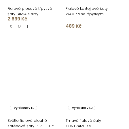
Fialové plesové třpytivé
Fialové koktejlové šaty
šaty LAMIA s flitry
WAMPRI se třpytivým
2 699 Kč
ramínkem
489 Kč
S
M
L
Vyrobeno v EU
Vyrobeno v EU
Světle fialové dlouhé
Tmavě fialové šaty
saténové šaty PERFECTLY
KONTRAME se