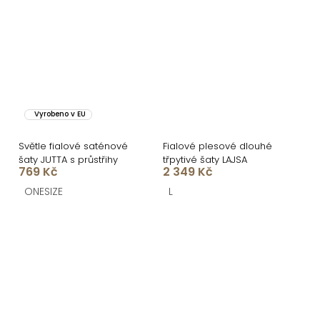
Vyrobeno v EU
Světle fialové saténové
Fialové plesové dlouhé
šaty JUTTA s průstřihy
třpytivé šaty LAJSA
769 Kč
2 349 Kč
ONESIZE
L