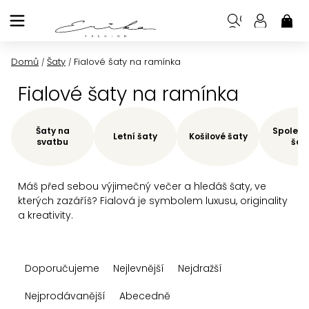
Přejít
na
NÁK
KOŠ
obsah
Domů
Šaty
Fialové šaty na ramínka
/
/
Fialové šaty na ramínka
Šaty na
Společe
Letní šaty
Košilové šaty
svatbu
šat
Máš před sebou výjimečný večer a hledáš šaty, ve
kterých zazáříš? Fialová je symbolem luxusu, originality
a kreativity.
Ř
Doporučujeme
Nejlevnější
Nejdražší
a
z
Nejprodávanější
Abecedně