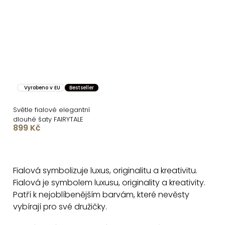
Vyrobeno v EU
Bestseller
Světle fialové elegantní
dlouhé šaty FAIRYTALE
899 Kč
O
v
Fialová symbolizuje luxus, originalitu a kreativitu.
l
Fialová je symbolem luxusu, originality a kreativity.
á
Patří k nejoblíbenějším barvám, které nevěsty
d
vybírají pro své družičky.
a