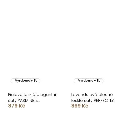
Vyrobeno v EU
Vyrobeno v EU
Fialové lesklé elegantní
Levandulové dlouhé
šaty YASMINE s
lesklé šaty PERFECTLY
879 Kč
899 Kč
rozparkem