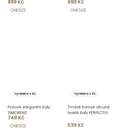
899 Kč
699 Kč
zavazováním na
ramenech
ONESIZE
ONESIZE
Vyrobeno v EU
Vyrobeno v EU
Fialové elegantní šaty
Tmavě fialové dlouhé
SIMORENS
lesklé šaty PERFECTLY
749 Kč
539 Kč
ONESIZE