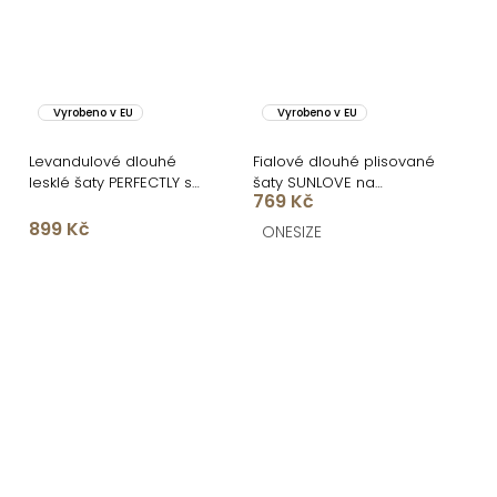
Vyrobeno v EU
Vyrobeno v EU
Levandulové dlouhé
Fialové dlouhé plisované
lesklé šaty PERFECTLY s
šaty SUNLOVE na
769 Kč
výstřihem
ramínka
899 Kč
ONESIZE