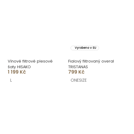
Vyrobeno v EU
Vínové flitrové plesové
Fialový flitrovaný overal
šaty HISAKO
TRISTANAS
1 199 Kč
799 Kč
L
ONESIZE