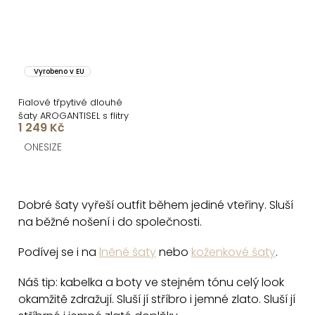
Vyrobeno v EU
Fialové třpytivé dlouhé
šaty AROGANTISEL s flitry
1 249 Kč
ONESIZE
O
v
Dobré šaty vyřeší outfit během jediné vteřiny. Sluší
l
na běžné nošení i do společnosti.
á
d
Podívej se i na
lněné šaty
nebo
koženkové šaty
.
a
Náš tip: kabelka a boty ve stejném tónu celý look
c
okamžitě zdražují. Sluší jí stříbro i jemné zlato. Sluší jí
í