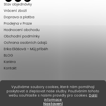
í
Stav objednávky
Vrácení zboží
Doprava a platba
Prodejna v Praze
Hodnocení obchodu
Obchodní podmínky
Ochrana osobních údajů
Erika Eliášová – Můj příběh
BLOG
Kariéra
Kontakt
Využíváme soubory cookies, které nám pomáhají
erikafashion.sk
poskytovat a zlepšovat naše služby. Používáním tohoto
Copyright 2026
Erika Fashion
. Všechna práva vyhrazena.
webu souhlasíte s našimi pravidly pro cookies.
Další
Vytvořil Shoptet Premium
&
informace
Nastavení