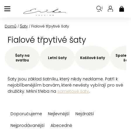
Přejít
na
NÁK
KOŠ
obsah
Domů
Šaty
Fialové třpytivé šaty
/
/
Fialové třpytivé šaty
Šaty na
Společe
Letní šaty
Košilové šaty
svatbu
šat
Šaty jsou základ šatníku, který nikdy nezklame. Patří k
nejoblíbenějším barvám, které nevěsty vybírají pro své
družičky. Mrkni třeba na
sametové šaty
.
Ř
Doporučujeme
Nejlevnější
Nejdražší
a
z
Nejprodávanější
Abecedně