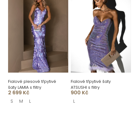
Fialové plesové třpytivé
Fialové třpytivé šaty
šaty LAMIA s flitry
ATSUSHI s flitry
2 699 Kč
900 Kč
S
M
L
L