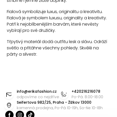
stříbrné i jemné zlaté doplňky.
p
r
Fialová symbolizuje luxus, originalitu a kreativitu.
v
Fialová je symbolem luxusu, originality a kreativity.
k
Patří k nejoblíbenějším barvám, které nevěsty
y
vybírají pro své družičky.
v
Třpytivý materiál dodá outfitu lesk a slávu. Odráží
ý
světlo a přitáhne všechny pohledy. Skvělé na
p
párty a silvestr.
i
s
u
Z
á
info
@
erikafashion.cz
+420216216078
p
odpovíme co nejdříve
Po-Pá: 8:00-18:00
Seifertova 982/25, Praha - Žižkov 13000
a
kamenná prodejna, Po-Pá 10-19h, So-Ne 10-18h
t