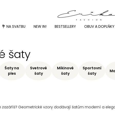
💐 NA SVATBU
NEW IN!
BESTSELLERY
OBUV A DOPLŇKY
é šaty
Šaty na
Svetrové
Mikinové
Sportovní
Ma
ples
šaty
šaty
šaty
h zazáříš? Geometrické vzory dodávají šatům moderní a elegan