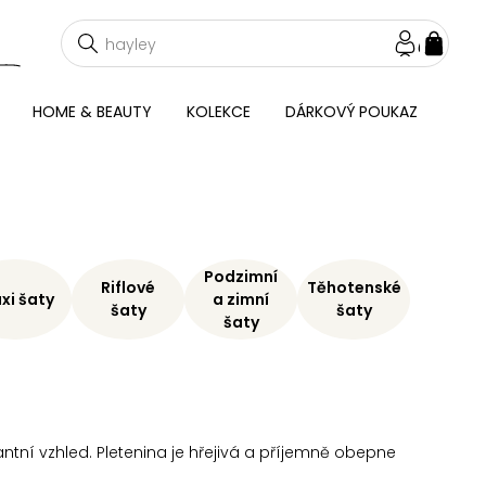
NÁKU
KOŠÍ
HOME & BEAUTY
KOLEKCE
DÁRKOVÝ POUKAZ
Podzimní
Riflové
Těhotenské
xi šaty
a zimní
šaty
šaty
šaty
tní vzhled. Pletenina je hřejivá a příjemně obepne