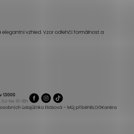
elegantní vzhled. Vzor odlehčí formálnost a
v 13000
 So-Ne 10-18h
osobních údajů
Erika Eliášová – Můj příběh
BLOG
Kariéra