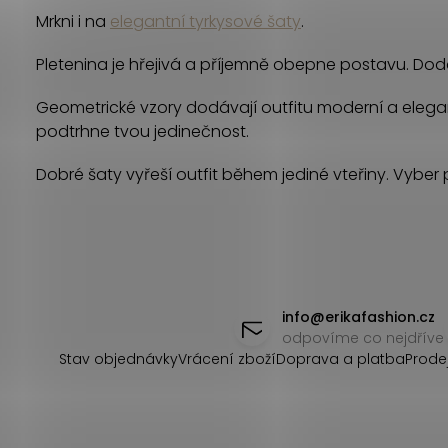
á
Mrkni i na
elegantní tyrkysové šaty
.
d
Pletenina je hřejivá a příjemně obepne postavu. Dodá 
a
c
Geometrické vzory dodávají outfitu moderní a elega
podtrhne tvou jedinečnost.
í
Dobré šaty vyřeší outfit během jediné vteřiny. Vyber p
p
r
v
Z
k
á
info
@
erikafashion.cz
y
odpovíme co nejdříve
p
v
Stav objednávky
Vrácení zboží
Doprava a platba
Prode
ý
a
p