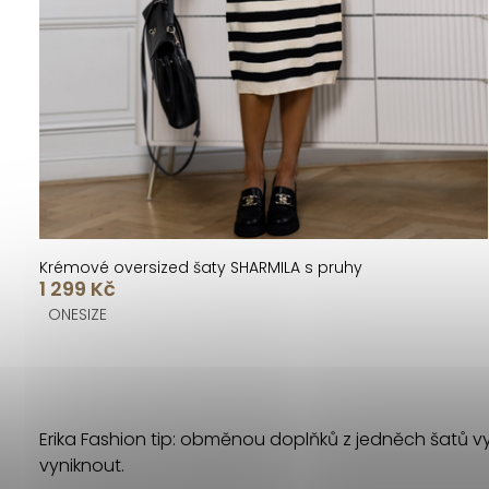
u
d
k
u
t
k
ů
t
ů
Krémové oversized šaty SHARMILA s pruhy
1 299 Kč
ONESIZE
O
v
Erika Fashion tip: obměnou doplňků z jedněch šatů vyk
l
vyniknout.