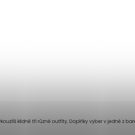
ouzlíš klidně tři různé outfity. Doplňky vyber v jedné z ba