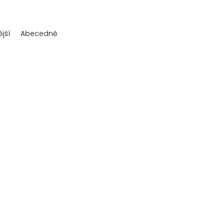
jší
Abecedně