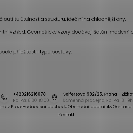
outfitu útulnost a strukturu. Ideální na chladnější dny.
ntní vzhled. Geometrické vzory dodávají šatům moderní a 
odle příležitosti i typu postavy.
+420216216078
Seifertova 982/25, Praha - Žižko
Po-Pá: 8:00-18:00
kamenná prodejna, Po-Pá 10-19h,
jna v Praze
Hodnocení obchodu
Obchodní podmínky
Ochrana 
Kontakt