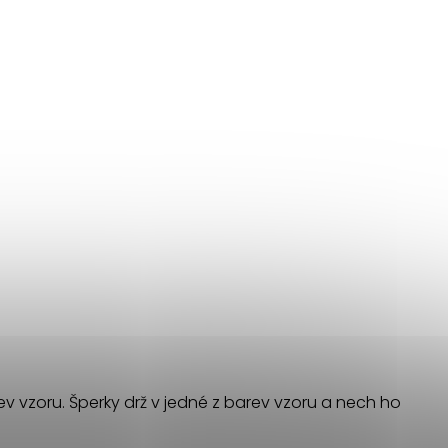
rev vzoru. Šperky drž v jedné z barev vzoru a nech ho