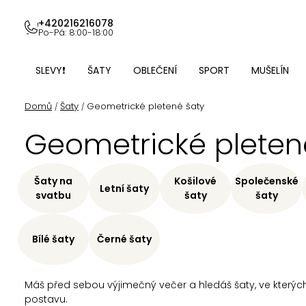
Přejít
na
+420216216078
Po-Pá: 8:00-18:00
obsah
SLEVY❗
ŠATY
OBLEČENÍ
SPORT
MUŠELÍN
Domů
Šaty
Geometrické pletené šaty
/
/
Geometrické pleten
Šaty na
Košilové
Společenské
Letní šaty
svatbu
šaty
šaty
Bílé šaty
Černé šaty
Máš před sebou výjimečný večer a hledáš šaty, ve kterýc
postavu.