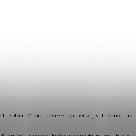
ntní vzhled. Geometrické vzory dodávají šatům moderní a 