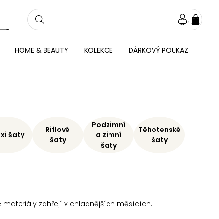
NÁKU
KOŠÍ
HOME & BEAUTY
KOLEKCE
DÁRKOVÝ POUKAZ
Podzimní
Riflové
Těhotenské
xi šaty
a zimní
šaty
šaty
šaty
 materiály zahřejí v chladnějších měsících.