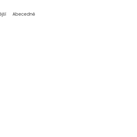
jší
Abecedně