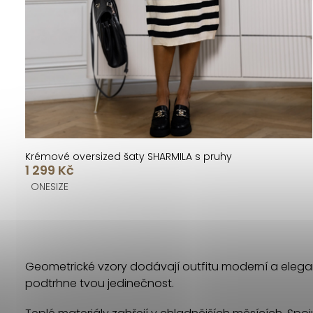
k
u
t
k
ů
t
ů
Krémové oversized šaty SHARMILA s pruhy
1 299 Kč
ONESIZE
O
v
Geometrické vzory dodávají outfitu moderní a elega
l
podtrhne tvou jedinečnost.
á