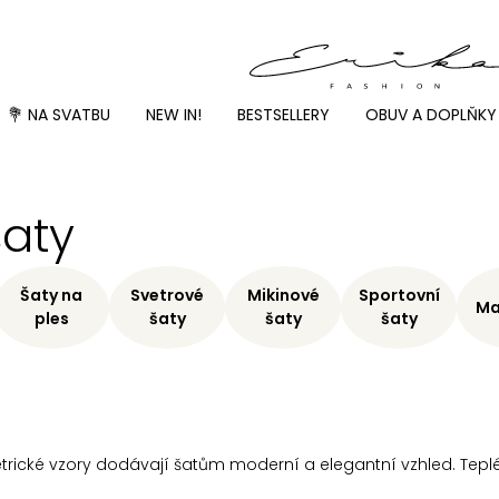
💐 NA SVATBU
NEW IN!
BESTSELLERY
OBUV A DOPLŇKY
šaty
Šaty na
Svetrové
Mikinové
Sportovní
Ma
ples
šaty
šaty
šaty
trické vzory dodávají šatům moderní a elegantní vzhled. Teplé