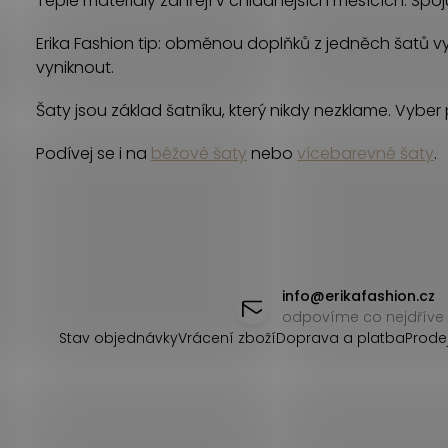
Teplé materiály zahřejí v chladnějších měsících. Spoju
d
Erika Fashion tip: obměnou doplňků z jedněch šatů vyk
a
vyniknout.
c
Šaty jsou základ šatníku, který nikdy nezklame. Vyber p
í
Podívej se i na
béžové šaty
nebo
vícebarevné šaty
.
p
r
v
Z
k
á
info
@
erikafashion.cz
y
odpovíme co nejdříve
p
v
Stav objednávky
Vrácení zboží
Doprava a platba
Prode
ý
a
p
t