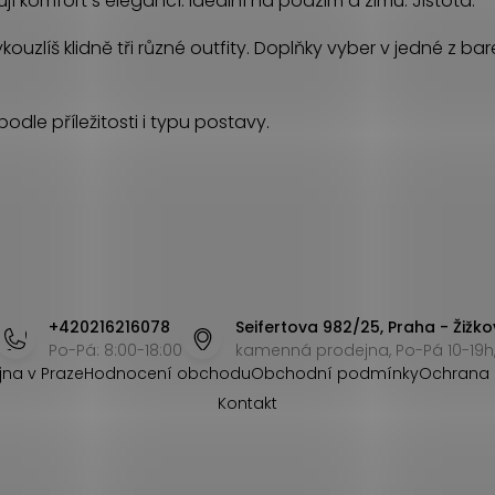
jí komfort s elegancí. Ideální na podzim a zimu. Jistota.
ouzlíš klidně tři různé outfity. Doplňky vyber v jedné z ba
odle příležitosti i typu postavy.
+420216216078
Seifertova 982/25, Praha - Žižko
Po-Pá: 8:00-18:00
kamenná prodejna, Po-Pá 10-19h,
jna v Praze
Hodnocení obchodu
Obchodní podmínky
Ochrana 
Kontakt