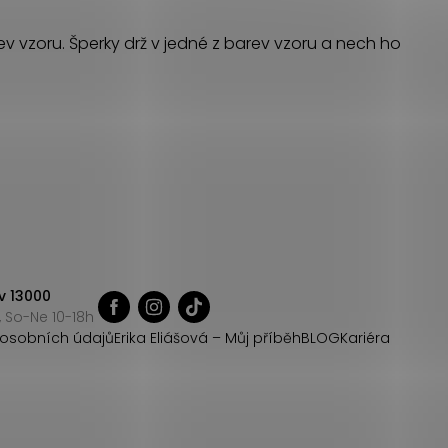
rev vzoru. Šperky drž v jedné z barev vzoru a nech ho
v 13000
 So-Ne 10-18h
osobních údajů
Erika Eliášová – Můj příběh
BLOG
Kariéra