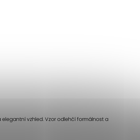
elegantní vzhled. Vzor odlehčí formálnost a