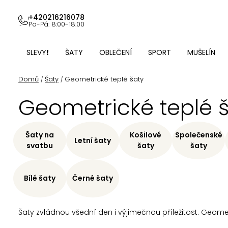
Přejít
na
+420216216078
Po-Pá: 8:00-18:00
obsah
SLEVY❗
ŠATY
OBLEČENÍ
SPORT
MUŠELÍN
Domů
Šaty
Geometrické teplé šaty
/
/
Geometrické teplé 
Šaty na
Košilové
Společenské
Letní šaty
svatbu
šaty
šaty
Bílé šaty
Černé šaty
Šaty zvládnou všední den i výjimečnou příležitost. Geome