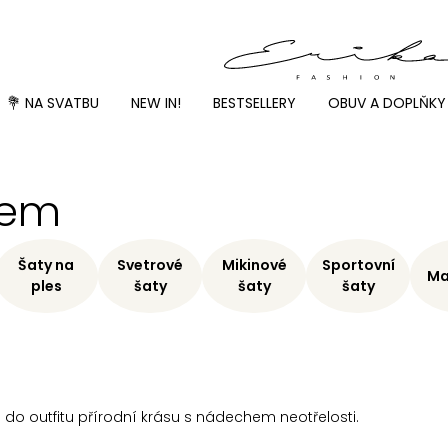
💐 NA SVATBU
NEW IN!
BESTSELLERY
OBUV A DOPLŇKY
kem
Šaty na
Svetrové
Mikinové
Sportovní
Ma
ples
šaty
šaty
šaty
 do outfitu přírodní krásu s nádechem neotřelosti.