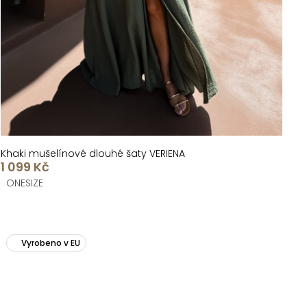
Khaki mušelínové dlouhé šaty VERIENA
1 099 Kč
ONESIZE
Vyrobeno v EU