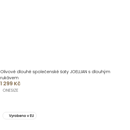
Olivové dlouhé společenské šaty JOELLIAN s dlouhým
rukávem
1 299 Kč
ONESIZE
Vyrobeno v EU