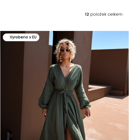
12
položek celkem
Vyrobeno v EU