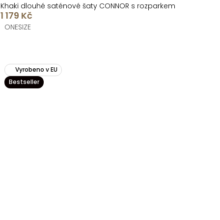
Khaki dlouhé saténové šaty CONNOR s rozparkem
1 179 Kč
ONESIZE
Vyrobeno v EU
Bestseller