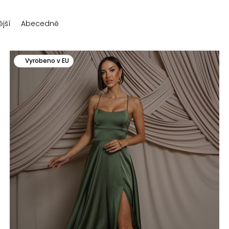
jší
Abecedně
Vyrobeno v EU