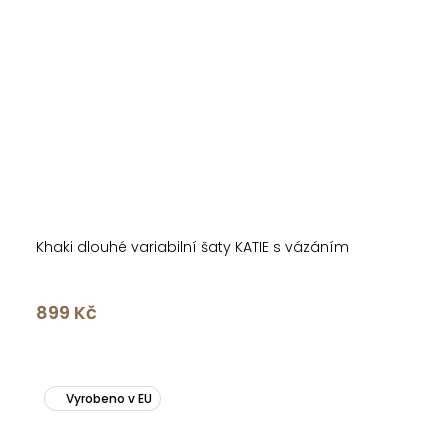
Khaki dlouhé variabilní šaty KATIE s vázáním
899 Kč
Vyrobeno v EU