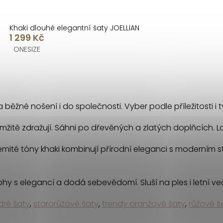
Khaki dlouhé elegantní šaty JOELLIAN
1 299 Kč
ONESIZE
na běžné nošení i do společnosti. Vyber podle příležitosti i
mžitě zdražují. Sáhni po dřevěných a zlatých doplňcích. La
Zemité tóny khaki kombinují přírodní eleganci s moderním 
nohy s elegancí a dodá sebevědomí. Sluší na ples i letní v
ré šaty
,
starorůžové šaty
,
trendy oranžové šaty
,
růžové š