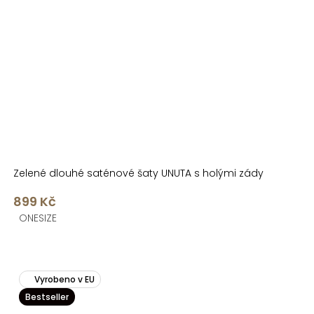
Zelené dlouhé saténové šaty UNUTA s holými zády
899 Kč
ONESIZE
Vyrobeno v EU
Bestseller