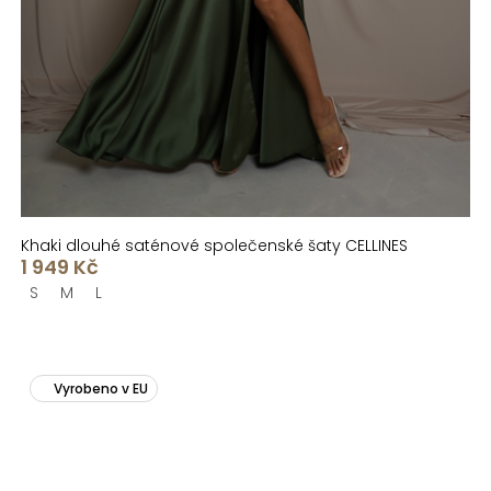
Khaki dlouhé saténové společenské šaty CELLINES
1 949 Kč
S
M
L
Vyrobeno v EU