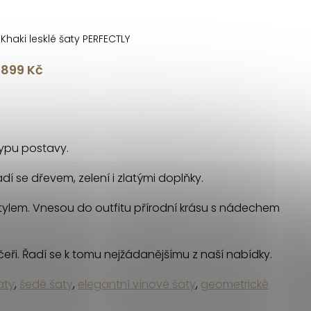
Khaki lesklé šaty PERFECTLY
899 Kč
 typu postavy.
dí se dřevem, zelení i zlatými doplňky.
stylem. Vnesou do outfitu přírodní krásu s nádechem
ečeři. Řadí se k tomu nejžádanějšímu z naší nabídky.
aty
,
šedé šaty
,
elegantní vínové šaty
,
geometrické