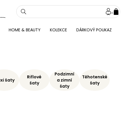
NÁKU
KOŠÍ
HOME & BEAUTY
KOLEKCE
DÁRKOVÝ POUKAZ
Podzimní
Riflové
Těhotenské
xi šaty
a zimní
šaty
šaty
šaty