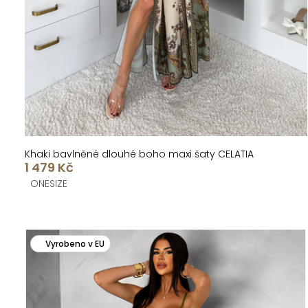
k
u
t
k
ů
t
ů
Khaki bavlněné dlouhé boho maxi šaty CELATIA
1 479 Kč
ONESIZE
Vyrobeno v EU