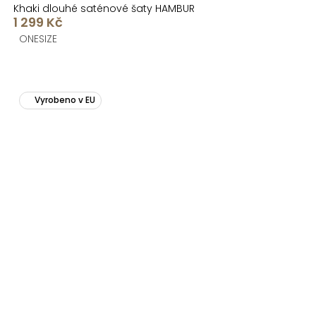
Khaki dlouhé saténové šaty HAMBUR
1 299 Kč
ONESIZE
Vyrobeno v EU