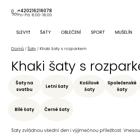
Přejít
na
+420216216078
Po-Pá: 8:00-18:00
obsah
SLEVY❗
ŠATY
OBLEČENÍ
SPORT
MUŠELÍN
Domů
Šaty
Khaki šaty s rozparkem
/
/
Khaki šaty s rozpar
Šaty na
Košilové
Společenské
Letní šaty
svatbu
šaty
šaty
Bílé šaty
Černé šaty
Šaty zvládnou všední den i výjimečnou příležitost. Vnesou