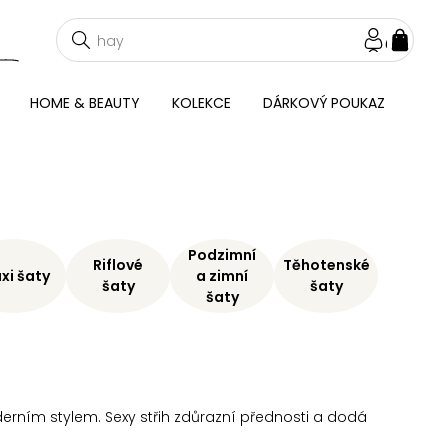
NÁKU
KOŠÍ
HOME & BEAUTY
KOLEKCE
DÁRKOVÝ POUKAZ
Podzimní
Riflové
Těhotenské
xi šaty
a zimní
šaty
šaty
šaty
erním stylem. Sexy střih zdůrazní přednosti a dodá