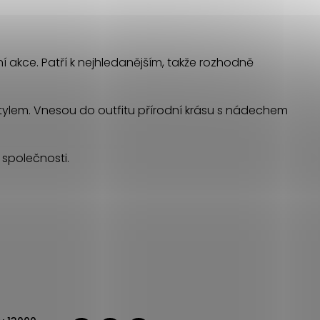
í akce. Patří k nejhledanějším, takže rozhodně
stylem. Vnesou do outfitu přírodní krásu s nádechem
 společnosti.