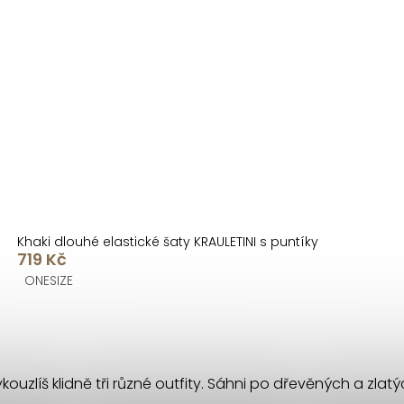
Khaki dlouhé elastické šaty KRAULETINI s puntíky
719 Kč
ONESIZE
uzlíš klidně tři různé outfity. Sáhni po dřevěných a zlatý