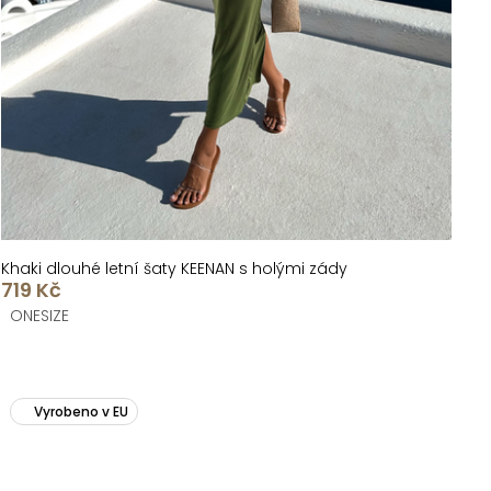
Khaki dlouhé letní šaty KEENAN s holými zády
719 Kč
ONESIZE
Vyrobeno v EU