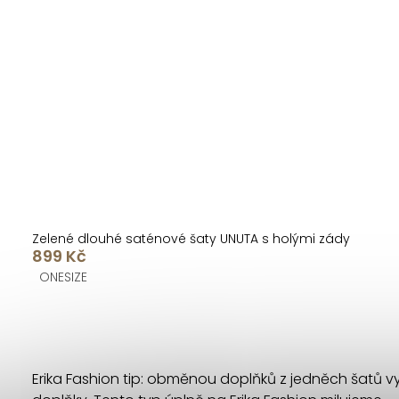
Zelené dlouhé saténové šaty UNUTA s holými zády
899 Kč
ONESIZE
O
v
Erika Fashion tip: obměnou doplňků z jedněch šatů vyko
l