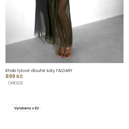
Khaki tylové dlouhé šaty FALDARY
899 Kč
ONESIZE
Vyrobeno v EU