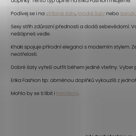
doplňky. Tento typ úplně na Erika Fashion milujeme.
á
Podívej se i na
stříbrné šaty
,
modré šaty
nebo
trendy
d
Sexy střih zdůrazní přednosti a dodá sebevědomí. Vol
a
nešlápneš vedle.
c
Khaki spojuje přírodní eleganci s moderním stylem. 
í
neotřelosti.
p
Dobré šaty vyřeší outfit během jediné vteřiny. Vyber p
r
Erika Fashion tip: obměnou doplňků vykouzlíš z jednoh
v
Mohlo by se ti líbit i
trenčkoty
.
k
y
v
Z
ý