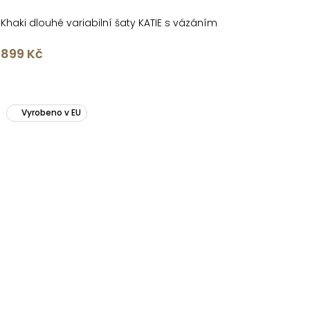
Khaki dlouhé variabilní šaty KATIE s vázáním
899 Kč
Vyrobeno v EU