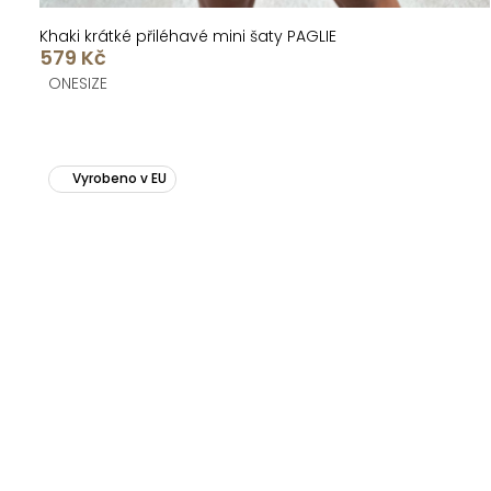
Khaki krátké přiléhavé mini šaty PAGLIE
579 Kč
ONESIZE
Vyrobeno v EU