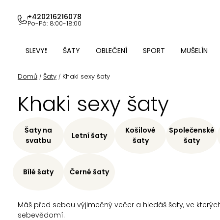
Přejít
na
+420216216078
Po-Pá: 8:00-18:00
obsah
SLEVY❗
ŠATY
OBLEČENÍ
SPORT
MUŠELÍN
Domů
Šaty
Khaki sexy šaty
/
/
Khaki sexy šaty
Šaty na
Košilové
Společenské
Letní šaty
svatbu
šaty
šaty
Bílé šaty
Černé šaty
Máš před sebou výjimečný večer a hledáš šaty, ve kterých
sebevědomí.