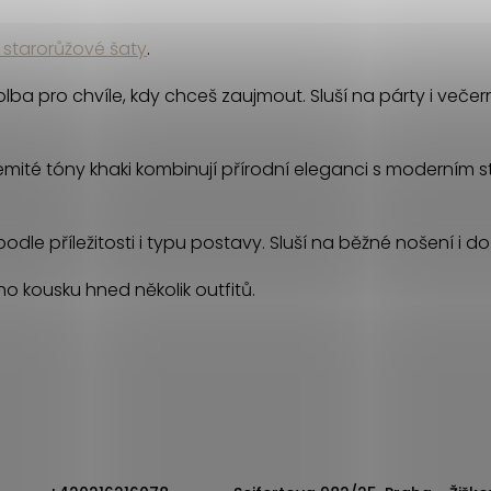
 starorůžové šaty
.
ba pro chvíle, kdy chceš zaujmout. Sluší na párty i večern
Zemité tóny khaki kombinují přírodní eleganci s moderním 
odle příležitosti i typu postavy. Sluší na běžné nošení i do
o kousku hned několik outfitů.