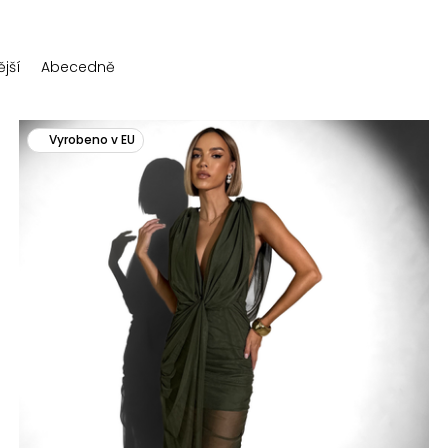
jší
Abecedně
Vyrobeno v EU