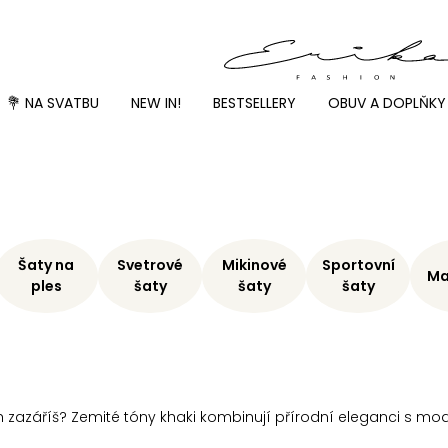
💐 NA SVATBU
NEW IN!
BESTSELLERY
OBUV A DOPLŇKY
Šaty na
Svetrové
Mikinové
Sportovní
Ma
ples
šaty
šaty
šaty
 zazáříš? Zemité tóny khaki kombinují přírodní eleganci s mod