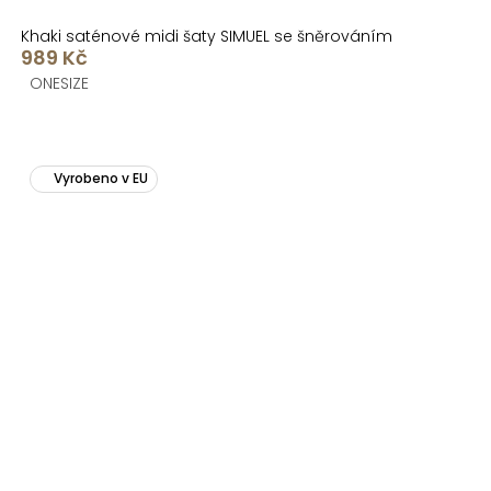
Khaki saténové midi šaty SIMUEL se šněrováním
989 Kč
ONESIZE
Vyrobeno v EU