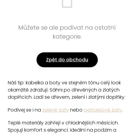
Můžete se ale podívat na ostatní
kategorie.
Zpět do obchodu
Náš tip: kabelka a boty ve stejném tónu celý look
okamžitě zdražují. Sáhni po dřevěných a zlatých
doplňcích. Ladí se dřevem, zelení i zlatými doplňky.
Podívej se i na
zelené šaty
nebo
petrolejové šaty
.
Teplé materiály zahřejí v chladnějších měsících.
Spojují komfort s elegancí. Ideální na podzim a