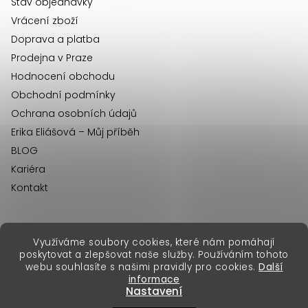
í
Stav objednávky
Vrácení zboží
Doprava a platba
Prodejna v Praze
Hodnocení obchodu
Obchodní podmínky
Ochrana osobních údajů
Erika Eliášová – Můj příběh
BLOG
Kariéra
Kontakt
Využíváme soubory cookies, které nám pomáhají
erikafashion.sk
poskytovat a zlepšovat naše služby. Používáním tohoto
Copyright 2026
Erika Fashion
. Všechna práva vyhrazena.
webu souhlasíte s našimi pravidly pro cookies.
Další
Vytvořil Shoptet Premium
&
informace
Nastavení