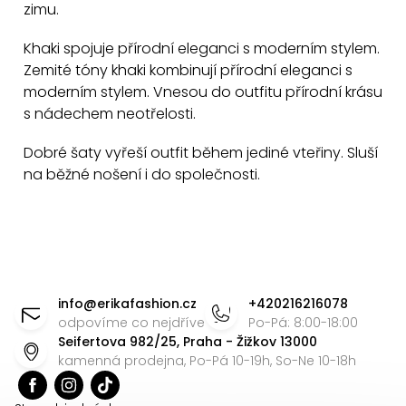
zimu.
Khaki spojuje přírodní eleganci s moderním stylem.
Zemité tóny khaki kombinují přírodní eleganci s
moderním stylem. Vnesou do outfitu přírodní krásu
s nádechem neotřelosti.
Dobré šaty vyřeší outfit během jediné vteřiny. Sluší
na běžné nošení i do společnosti.
Z
á
info
@
erikafashion.cz
+420216216078
p
odpovíme co nejdříve
Po-Pá: 8:00-18:00
Seifertova 982/25, Praha - Žižkov 13000
a
kamenná prodejna, Po-Pá 10-19h, So-Ne 10-18h
t