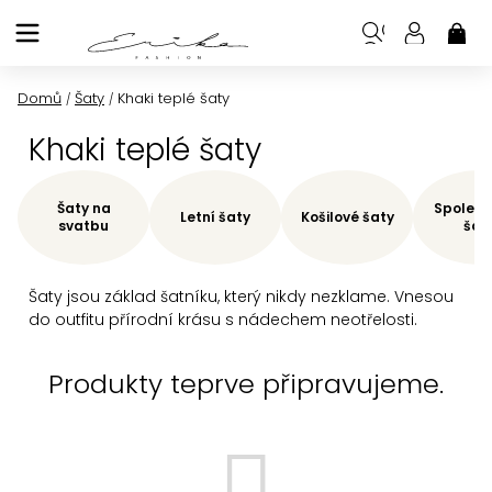
Přejít
na
NÁK
KOŠ
obsah
Domů
Šaty
Khaki teplé šaty
/
/
Khaki teplé šaty
Šaty na
Společe
Letní šaty
Košilové šaty
svatbu
šat
Šaty jsou základ šatníku, který nikdy nezklame. Vnesou
do outfitu přírodní krásu s nádechem neotřelosti.
Produkty teprve připravujeme.