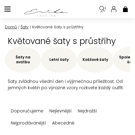
Přejít
na
NÁK
KOŠ
obsah
Domů
Šaty
Květované šaty s průstřihy
/
/
Květované šaty s průstřihy
Šaty na
Společe
Letní šaty
Košilové šaty
svatbu
šat
Šaty zvládnou všední den i výjimečnou příležitost. Od
jemných květin po výrazné vzory rozkvete každý outfit.
Ř
Doporučujeme
Nejlevnější
Nejdražší
a
z
Nejprodávanější
Abecedně
e