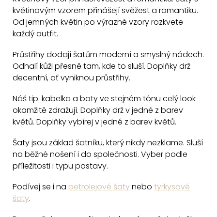
l
květinovým vzorem přinášejí svěžest a romantiku.
á
Od jemných květin po výrazné vzory rozkvete
d
každý outfit.
a
c
Průstřihy dodají šatům moderní a smyslný nádech.
Odhalí kůži přesně tam, kde to sluší. Doplňky drž
í
decentní, ať vyniknou průstřihy.
p
r
Náš tip: kabelka a boty ve stejném tónu celý look
v
okamžitě zdražují. Doplňky drž v jedné z barev
k
květů. Doplňky vybírej v jedné z barev květů.
y
v
Šaty jsou základ šatníku, který nikdy nezklame. Sluší
na běžné nošení i do společnosti. Vyber podle
ý
příležitosti i typu postavy.
p
i
Podívej se i na
petrolejové šaty
nebo
tyrkysové
s
šaty
.
u