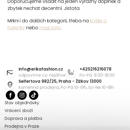
Doporučujeme vsadit na jeden výrazný doplněk a
zbytek nechat decentní. Jistota.
Mrkni i do dalších kategorií, třeba na
košile a
halenky
nebo
maxi šaty
.
Z
á
info
@
erikafashion.cz
+420216216078
p
odpovíme co nejdříve
Po-Pá: 8:00-18:00
Seifertova 982/25, Praha - Žižkov 13000
a
kamenná prodejna, Po-Pá 10-19h, So-Ne 10-18h
t
í
Stav objednávky
Vrácení zboží
Doprava a platba
Prodejna v Praze