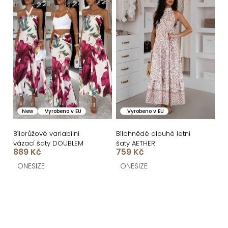
New
Vyrobeno v EU
Vyrobeno v EU
Bílorůžové variabilní
Bílohnědé dlouhé letní
vázací šaty DOUBLEM
šaty AETHER
889 Kč
759 Kč
ONESIZE
ONESIZE