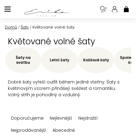
Přejít
na
NÁK
KOŠ
obsah
Domů
Šaty
Květované volné šaty
/
/
Květované volné šaty
Šaty na
Společe
Letní šaty
Košilové šaty
svatbu
šat
Dobré šaty vyřeší outfit během jediné vteřiny. Šaty s
květinovým vzorem přinášejí svěžest a romantiku.
Volný střih je pohodlný a vzdušný.
Ř
Doporučujeme
Nejlevnější
Nejdražší
a
z
Nejprodávanější
Abecedně