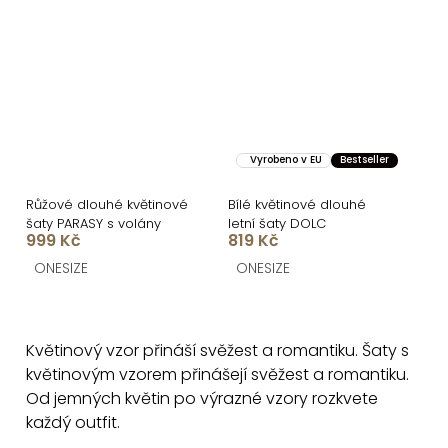
Vyrobeno v EU
Bestseller
Růžové dlouhé květinové
Bílé květinové dlouhé
šaty PARASY s volány
letní šaty DOLC
999 Kč
819 Kč
ONESIZE
ONESIZE
O
v
Květinový vzor přináší svěžest a romantiku. Šaty s
l
květinovým vzorem přinášejí svěžest a romantiku.
á
Od jemných květin po výrazné vzory rozkvete
d
každý outfit.
a