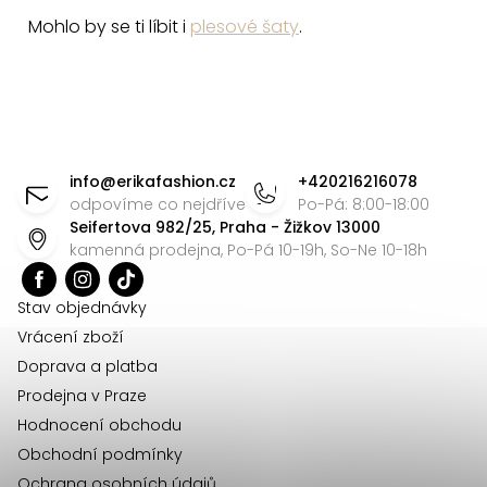
Mohlo by se ti líbit i
plesové šaty
.
Z
á
info
@
erikafashion.cz
+420216216078
p
odpovíme co nejdříve
Po-Pá: 8:00-18:00
Seifertova 982/25, Praha - Žižkov 13000
a
kamenná prodejna, Po-Pá 10-19h, So-Ne 10-18h
t
í
Stav objednávky
Vrácení zboží
Doprava a platba
Prodejna v Praze
Hodnocení obchodu
Obchodní podmínky
Ochrana osobních údajů