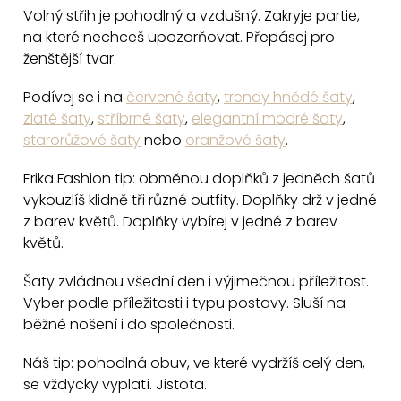
c
Volný střih je pohodlný a vzdušný. Zakryje partie,
na které nechceš upozorňovat. Přepásej pro
í
ženštější tvar.
p
r
Podívej se i na
červené šaty
,
trendy hnědé šaty
,
v
zlaté šaty
,
stříbrné šaty
,
elegantní modré šaty
,
k
starorůžové šaty
nebo
oranžové šaty
.
y
v
Erika Fashion tip: obměnou doplňků z jedněch šatů
vykouzlíš klidně tři různé outfity. Doplňky drž v jedné
ý
z barev květů. Doplňky vybírej v jedné z barev
p
květů.
i
s
Šaty zvládnou všední den i výjimečnou příležitost.
u
Vyber podle příležitosti i typu postavy. Sluší na
běžné nošení i do společnosti.
Náš tip: pohodlná obuv, ve které vydržíš celý den,
se vždycky vyplatí. Jistota.