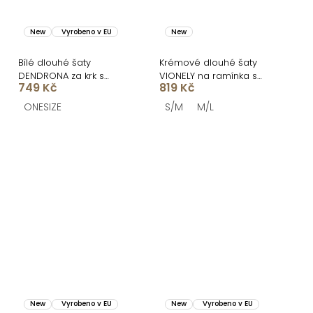
New
Vyrobeno v EU
New
Bílé dlouhé šaty
Krémové dlouhé šaty
DENDRONA za krk s
VIONELY na ramínka s
749 Kč
819 Kč
výstřihem
černými puntíky
ONESIZE
S/M
M/L
New
Vyrobeno v EU
New
Vyrobeno v EU