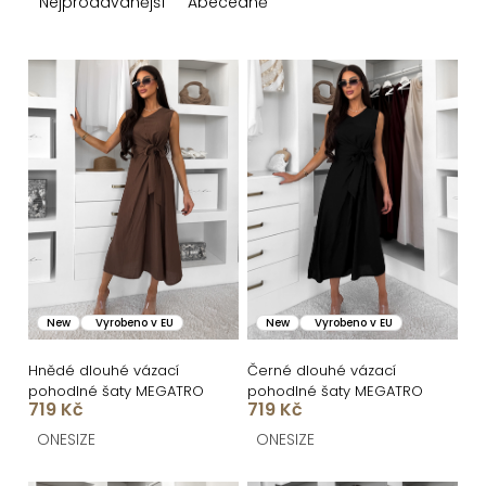
z
Nejprodávanější
Abecedně
e
n
V
í
ý
p
p
r
i
o
s
d
p
u
r
k
o
New
Vyrobeno v EU
New
Vyrobeno v EU
t
d
ů
u
Hnědé dlouhé vázací
Černé dlouhé vázací
pohodlné šaty MEGATRO
pohodlné šaty MEGATRO
k
719 Kč
719 Kč
t
ONESIZE
ONESIZE
ů