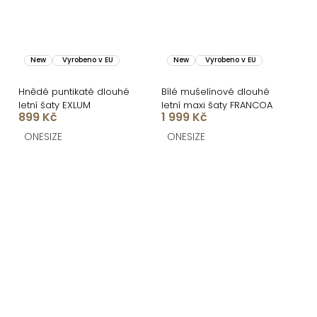
New
Vyrobeno v EU
New
Vyrobeno v EU
Hnědé puntikaté dlouhé
Bílé mušelínové dlouhé
letní šaty EXLUM
letní maxi šaty FRANCOA
899 Kč
1 999 Kč
ONESIZE
ONESIZE