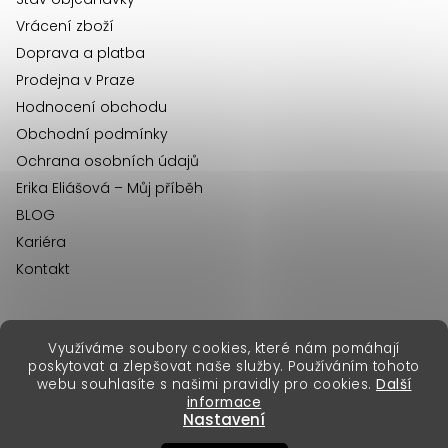
í
Vrácení zboží
Doprava a platba
Prodejna v Praze
Hodnocení obchodu
Obchodní podmínky
Ochrana osobních údajů
Erika Eliášová – Můj příběh
BLOG
Kariéra
Kontakt
Využíváme soubory cookies, které nám pomáhají
erikafashion.sk
poskytovat a zlepšovat naše služby. Používáním tohoto
Copyright 2026
Erika Fashion
. Všechna práva vyhrazena.
webu souhlasíte s našimi pravidly pro cookies.
Další
Vytvořil Shoptet Premium
&
informace
Nastavení