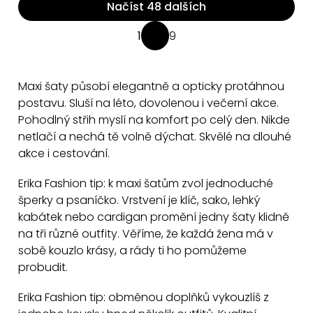
Načíst 48 dalších
O
1
9
S
v
t
l
r
á
Maxi šaty působí elegantně a opticky protáhnou
á
d
postavu. Sluší na léto, dovolenou i večerní akce.
n
a
Pohodlný střih myslí na komfort po celý den. Nikde
k
netlačí a nechá tě volně dýchat. Skvělé na dlouhé
c
o
akce i cestování.
v
í
á
p
Erika Fashion tip: k maxi šatům zvol jednoduché
n
r
šperky a psaníčko. Vrstvení je klíč, sako, lehký
í
v
kabátek nebo cardigan promění jedny šaty klidně
k
na tři různé outfity. Věříme, že každá žena má v
y
sobě kouzlo krásy, a rády ti ho pomůžeme
v
probudit.
ý
Erika Fashion tip: obměnou doplňků vykouzlíš z
p