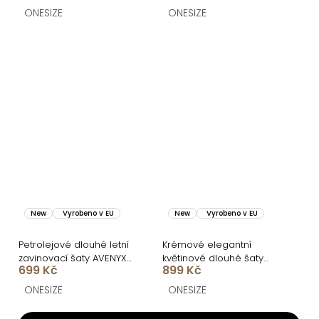
ONESIZE
ONESIZE
New
Vyrobeno v EU
New
Vyrobeno v EU
Petrolejové dlouhé letní
Krémové elegantní
zavinovací šaty AVENYXA
květinové dlouhé šaty
699 Kč
899 Kč
s páskem
BELLESA se šátkem
ONESIZE
ONESIZE