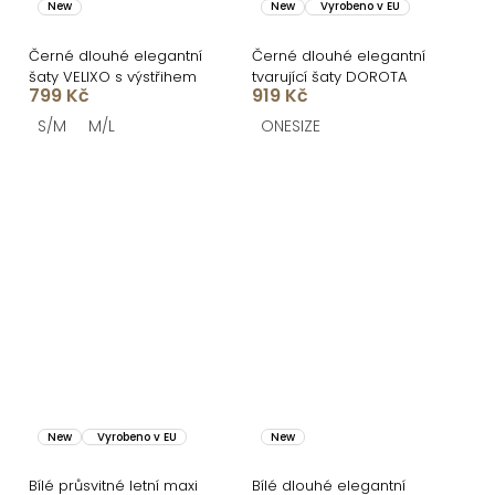
New
New
Vyrobeno v EU
Černé dlouhé elegantní
Černé dlouhé elegantní
šaty VELIXO s výstřihem
tvarující šaty DOROTA
799 Kč
919 Kč
S/M
M/L
ONESIZE
New
Vyrobeno v EU
New
Bílé průsvitné letní maxi
Bílé dlouhé elegantní