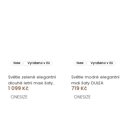
New
Vyrobeno v EU
New
Vyrobeno v EU
Světle zelené elegantní
Světle modré elegantní
dlouhé letní maxi šaty
midi šaty DULEA
1 099 Kč
719 Kč
KLEINA s dlouhým
rukávem
ONESIZE
ONESIZE