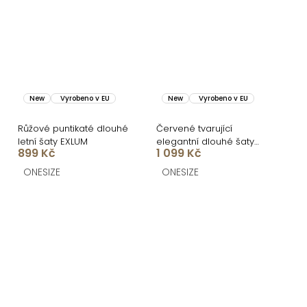
New
Vyrobeno v EU
New
Vyrobeno v EU
Růžové puntikaté dlouhé
Červené tvarující
letní šaty EXLUM
elegantní dlouhé šaty
899 Kč
1 099 Kč
UMSEET
ONESIZE
ONESIZE