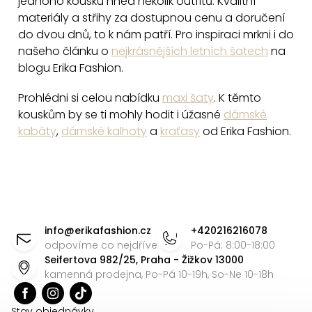
jednoho kousku hned několik outfitů. Kvalitní
i
materiály a střihy za dostupnou cenu a doručení
s
do dvou dnů, to k nám patří. Pro inspiraci mrkni i do
u
našeho článku o
nejkrásnějších letních šatech
na
blogu Erika Fashion.
Prohlédni si celou nabídku
maxi šaty
. K těmto
kouskům by se ti mohly hodit i úžasné
dámské
kabáty
,
dámské kalhoty
a
kraťasy
od Erika Fashion.
Z
á
info
@
erikafashion.cz
+420216216078
p
odpovíme co nejdříve
Po-Pá: 8:00-18:00
Seifertova 982/25, Praha - Žižkov 13000
a
kamenná prodejna, Po-Pá 10-19h, So-Ne 10-18h
t
Stav objednávky