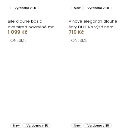
Vyrobeno v EU
New
Vyrobeno v EU
Bílé dlouhé basic
Vínové elegantní dlouhé
oversized bavlněné maxi
šaty DULEA s výstřihem
1 099 Kč
719 Kč
košilové šaty FLARETA
ONESIZE
ONESIZE
New
Vyrobeno v EU
New
Vyrobeno v EU