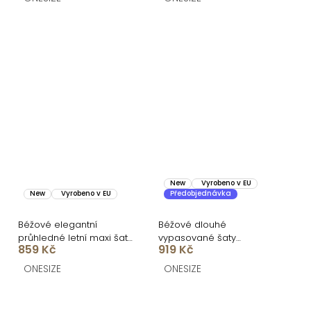
New
Vyrobeno v EU
New
Vyrobeno v EU
Předobjednávka
Béžové elegantní
Béžové dlouhé
průhledné letní maxi šaty
vypasované šaty
859 Kč
919 Kč
UMARIE s dlouhým
DOROTA na ramínka
rukávem
ONESIZE
ONESIZE