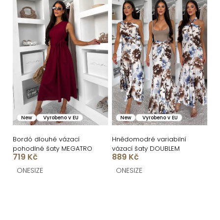
New
Vyrobeno v EU
New
Vyrobeno v EU
Bordó dlouhé vázací
Hnědomodré variabilní
pohodlné šaty MEGATRO
vázací šaty DOUBLEM
719 Kč
889 Kč
ONESIZE
ONESIZE