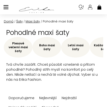
Přejít
na
NÁK
KOŠ
obsah
Domů
Šaty
Maxi šaty
Pohodlné maxi šaty
/
/
/
Pohodlné maxi šaty
Plesové
Boho maxi
Letní maxi
Košilové
večerní maxi
šaty
šaty
šat
šaty
Tvá chvíle zazářit. Chceš působit vznešeně a přitom
pohodlně? Pohodlný střih myslí na komfort po celý
den. Nikde netlačí a nechá tě volně dýchat. Vyber si u
nás na Erika Fashion.
Ř
Doporučujeme
Nejlevnější
Nejdražší
a