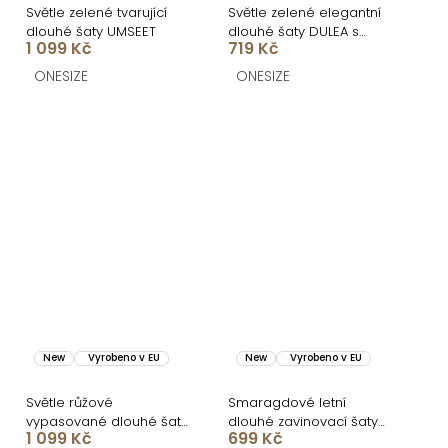
Světle zelené tvarující
Světle zelené elegantní
dlouhé šaty UMSEET
dlouhé šaty DULEA s
1 099 Kč
719 Kč
výstřihem
ONESIZE
ONESIZE
New
Vyrobeno v EU
New
Vyrobeno v EU
Světle růžové
Smaragdové letní
vypasované dlouhé šaty
dlouhé zavinovací šaty
1 099 Kč
699 Kč
UMSEET
AVENYXA s páskem