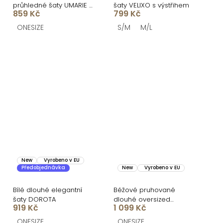
průhledné šaty UMARIE s
šaty VELIXO s výstřihem
859 Kč
799 Kč
dlouhým rukávem
ONESIZE
S/M
M/L
New
Vyrobeno v EU
Předobjednávka
New
Vyrobeno v EU
Bílé dlouhé elegantní
Béžové pruhované
šaty DOROTA
dlouhé oversized
919 Kč
1 099 Kč
bavlněné maxi košilové
šaty FLARETA
ONESIZE
ONESIZE