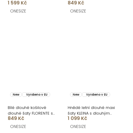
1 599 Kč
849 Kč
páskem
ONESIZE
ONESIZE
New
Vyrobeno v EU
New
Vyrobeno v EU
Bílé dlouhé košilové
Hnědé letní dlouhé maxi
dlouhé šaty FLORENTE s
šaty KLEINA s dlouhým
849 Kč
1 099 Kč
páskem
rukávem
ONESIZE
ONESIZE