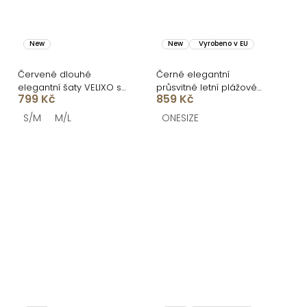
New
New
Vyrobeno v EU
Červené dlouhé
Černé elegantní
elegantní šaty VELIXO s
průsvitné letní plážové
799 Kč
859 Kč
výstřihem
maxi šaty UMARIE s
dlouhým rukávem
S/M
M/L
ONESIZE