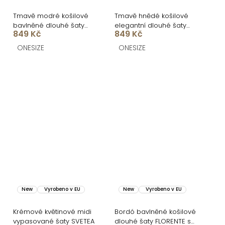
Tmavě modré košilové
Tmavě hnědé košilové
bavlněné dlouhé šaty
elegantní dlouhé šaty
849 Kč
849 Kč
FLORENTE
FLORENTE
ONESIZE
ONESIZE
New
Vyrobeno v EU
New
Vyrobeno v EU
Krémové květinové midi
Bordó bavlněné košilové
vypasované šaty SVETEA
dlouhé šaty FLORENTE s