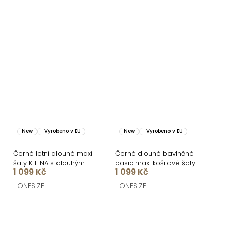
New
Vyrobeno v EU
New
Vyrobeno v EU
Černé letní dlouhé maxi
Černé dlouhé bavlněné
šaty KLEINA s dlouhým
basic maxi košilové šaty
1 099 Kč
1 099 Kč
rukávem
FLARETA
ONESIZE
ONESIZE