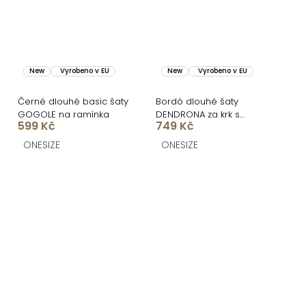
New
Vyrobeno v EU
New
Vyrobeno v EU
Černé dlouhé basic šaty
Bordó dlouhé šaty
GOGOLE na ramínka
DENDRONA za krk s
599 Kč
749 Kč
výstřihem
ONESIZE
ONESIZE