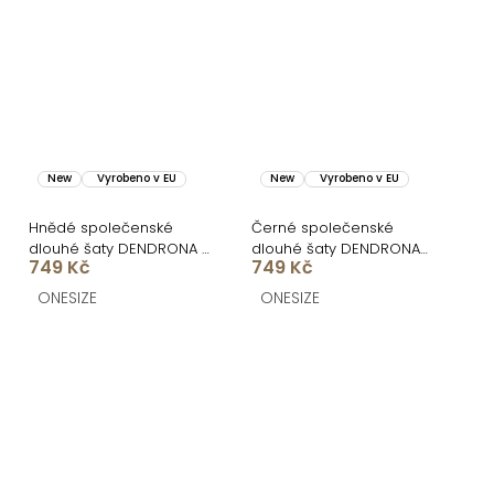
New
Vyrobeno v EU
New
Vyrobeno v EU
Hnědé společenské
Černé společenské
dlouhé šaty DENDRONA s
dlouhé šaty DENDRONA
749 Kč
749 Kč
výstřihem
za krk s výstřihem
ONESIZE
ONESIZE