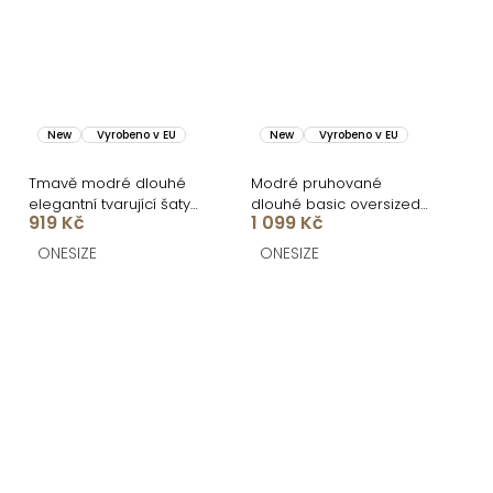
New
Vyrobeno v EU
New
Vyrobeno v EU
Tmavě modré dlouhé
Modré pruhované
elegantní tvarující šaty
dlouhé basic oversized
919 Kč
1 099 Kč
DOROTA
bavlněné košilové šaty
FLARETA
ONESIZE
ONESIZE