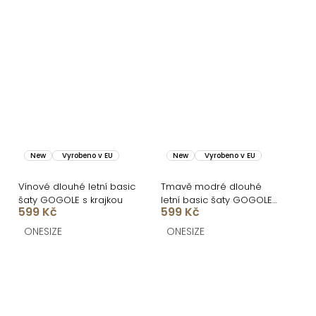
New
Vyrobeno v EU
New
Vyrobeno v EU
Vínové dlouhé letní basic
Tmavě modré dlouhé
šaty GOGOLE s krajkou
letní basic šaty GOGOLE
599 Kč
599 Kč
s krajkou
ONESIZE
ONESIZE