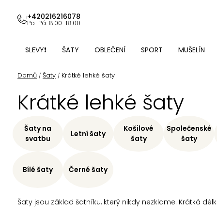
Přejít
na
+420216216078
Po-Pá: 8:00-18:00
obsah
SLEVY❗
ŠATY
OBLEČENÍ
SPORT
MUŠELÍN
Domů
Šaty
Krátké lehké šaty
/
/
Krátké lehké šaty
Šaty na
Košilové
Společenské
Letní šaty
svatbu
šaty
šaty
Bílé šaty
Černé šaty
Šaty jsou základ šatníku, který nikdy nezklame. Krátká dél