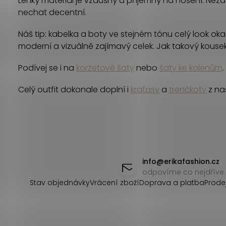
Lehký materiál je vzdušný a příjemný na nošení. Neza
d
nechat decentní.
a
Náš tip: kabelka a boty ve stejném tónu celý look oka
c
moderní a vizuálně zajímavý celek. Jak takový kousek
í
Podívej se i na
korzetové šaty
nebo
šaty ke kolenům
.
p
Celý outfit dokonale doplní i
kraťasy
a
trenčkoty
z naš
r
v
k
Z
y
á
info
@
erikafashion.cz
v
odpovíme co nejdříve
p
Stav objednávky
Vrácení zboží
Doprava a platba
Prode
ý
a
p