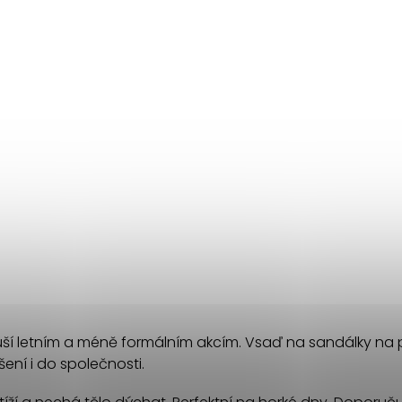
ih sluší letním a méně formálním akcím. Vsaď na sandálky n
šení i do společnosti.