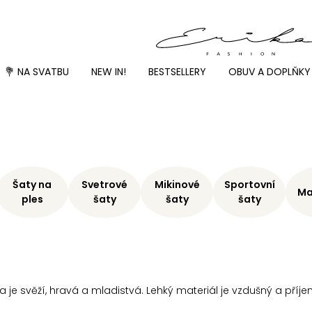
💐 NA SVATBU
NEW IN!
BESTSELLERY
OBUV A DOPLŇKY
Šaty na
Svetrové
Mikinové
Sportovní
Ma
ples
šaty
šaty
šaty
ka je svěží, hravá a mladistvá. Lehký materiál je vzdušný a příj