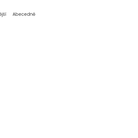
jší
Abecedně