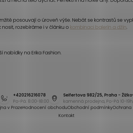
tíží a nechá tělo dýchat. Perfektní na horké dny. Doporu
mžitě posouvají o úroveň výše. Nebát se kontrastů se vypl
 nosit, rozebíráme i v článku o
kombinaci balerín a džín
.
í nabídky na Erika Fashion.
+420216216078
Seifertova 982/25, Praha - Žižko
Po-Pá: 8:00-18:00
kamenná prodejna, Po-Pá 10-19h,
jna v Praze
Hodnocení obchodu
Obchodní podmínky
Ochrana 
Kontakt