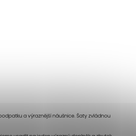
a podpatku a výraznější náušnice. Šaty zvládnou