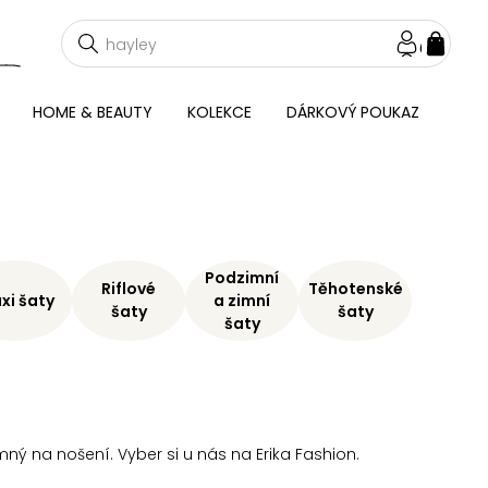
NÁKU
KOŠÍ
HOME & BEAUTY
KOLEKCE
DÁRKOVÝ POUKAZ
Podzimní
Riflové
Těhotenské
xi šaty
a zimní
šaty
šaty
šaty
emný na nošení. Vyber si u nás na Erika Fashion.