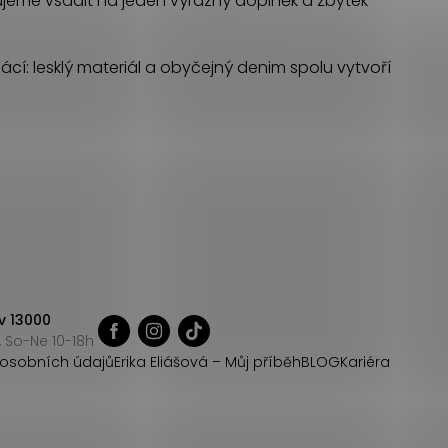
čujeme vsadit na jeden výrazný doplněk a zbytek
ácí: lesklý materiál a obyčejný denim spolu vytvoří
v 13000
 So-Ne 10-18h
osobních údajů
Erika Eliášová – Můj příběh
BLOG
Kariéra