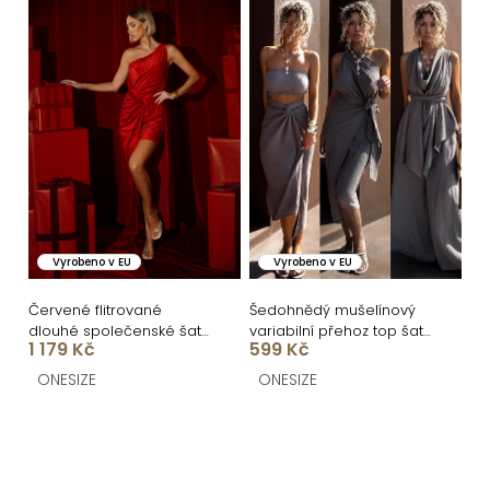
Vyrobeno v EU
Vyrobeno v EU
Červené flitrované
Šedohnědý mušelínový
dlouhé společenské šaty
variabilní přehoz top šaty
1 179 Kč
599 Kč
FAIDURI s vlečkou
DASHER
ONESIZE
ONESIZE