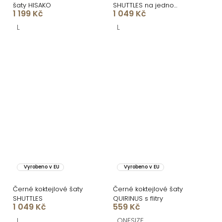
šaty HISAKO
SHUTTLES na jedno
1 199 Kč
1 049 Kč
rameno
L
L
Vyrobeno v EU
Vyrobeno v EU
Černé koktejlové šaty
Černé koktejlové šaty
SHUTTLES
QUIRINUS s flitry
1 049 Kč
559 Kč
L
ONESIZE