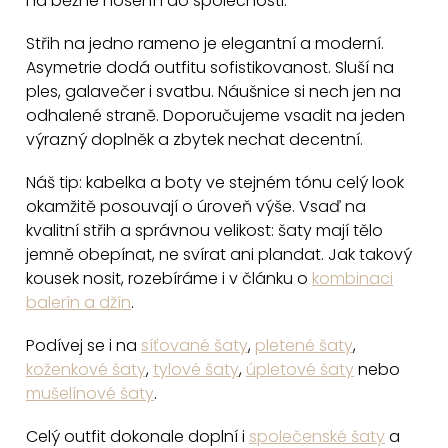
na běžné nošení i do společnosti.
c
Střih na jedno rameno je elegantní a moderní.
í
Asymetrie dodá outfitu sofistikovanost. Sluší na
p
ples, galavečer i svatbu. Náušnice si nech jen na
r
odhalené straně. Doporučujeme vsadit na jeden
v
výrazný doplněk a zbytek nechat decentní.
k
y
Náš tip: kabelka a boty ve stejném tónu celý look
v
okamžitě posouvají o úroveň výše. Vsaď na
ý
kvalitní střih a správnou velikost: šaty mají tělo
p
jemně obepínat, ne svírat ani plandat. Jak takový
i
kousek nosit, rozebíráme i v článku o
kombinaci
balerín a džín
.
s
u
Podívej se i na
síťované šaty
,
pletené šaty
,
koženkové šaty
,
tylové šaty
,
úpletové šaty
nebo
mušelínové šaty
.
Celý outfit dokonale doplní i
společenské šaty
a