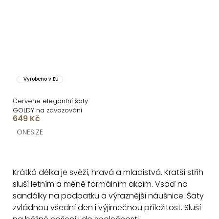
Vyrobeno v EU
Červené elegantní šaty
GOLDY na zavazování
649 Kč
ONESIZE
O
v
Krátká délka je svěží, hravá a mladistvá. Kratší střih
l
sluší letním a méně formálním akcím. Vsaď na
á
sandálky na podpatku a výraznější náušnice. Šaty
d
zvládnou všední den i výjimečnou příležitost. Sluší
a