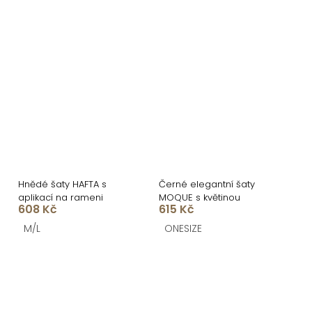
Hnědé šaty HAFTA s
Černé elegantní šaty
aplikací na rameni
MOQUE s květinou
608 Kč
615 Kč
M/L
ONESIZE