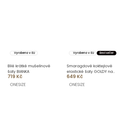
Vyrobeno v EU
Vyrobeno v EU
Bestseller
Bílé krátké mušelínové
Smaragdové koktejlové
šaty BIANKA
elastické šaty GOLDY na
719 Kč
649 Kč
zavazování
ONESIZE
ONESIZE