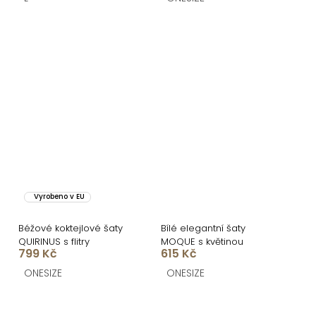
Vyrobeno v EU
Béžové koktejlové šaty
Bílé elegantní šaty
QUIRINUS s flitry
MOQUE s květinou
799 Kč
615 Kč
ONESIZE
ONESIZE