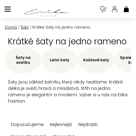
Přejít
na
NÁK
KOŠ
obsah
Domů
Šaty
Krátké šaty na jedno rameno
/
/
Krátké šaty na jedno rameno
Šaty na
Společe
Letní šaty
Košilové šaty
svatbu
šat
Šaty jsou základ šatníku, který nikdy nezklame. Krátká
délka je svěží, hravá a mladistvá. Střih na jedno
rameno je elegantní a moderní. Vyber si u nás na Erika
Fashion.
Ř
Doporučujeme
Nejlevnější
Nejdražší
a