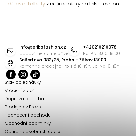
dámské kalhoty
z naší nabídky na Erika Fashion.
Z
á
info
@
erikafashion.cz
+420216216078
p
odpovíme co nejdříve
Po-Pá: 8:00-18:00
Seifertova 982/25, Praha - Žižkov 13000
a
kamenná prodejna, Po-Pá 10-19h, So-Ne 10-18h
t
í
Stav objednávky
Vrácení zboží
Doprava a platba
Prodejna v Praze
Hodnocení obchodu
Obchodní podmínky
Ochrana osobních údajů