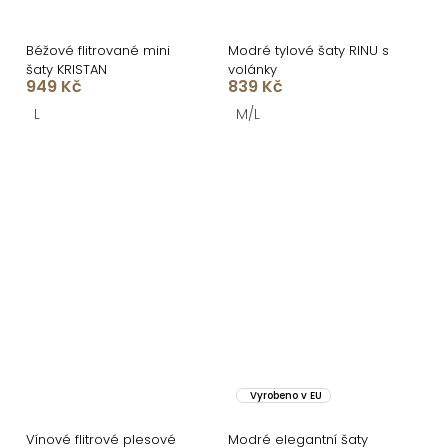
Béžové flitrované mini
Modré tylové šaty RINU s
šaty KRISTAN
volánky
949 Kč
839 Kč
L
M/L
Vyrobeno v EU
Vínové flitrové plesové
Modré elegantní šaty