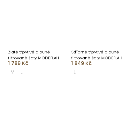
Zlaté třpytivé dlouhé
Stříbrné třpytivé dlouhé
flitrované šaty MODEFLAH
flitrované šaty MODEFLAH
1 789 Kč
1 849 Kč
M
L
L