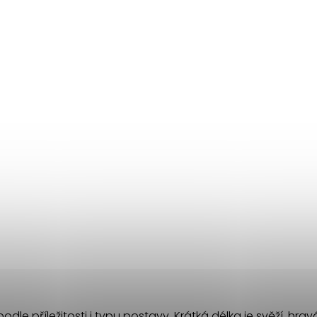
dle příležitosti i typu postavy. Krátká délka je svěží, hravá