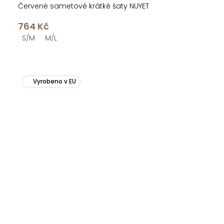
Červené sametové krátké šaty NUYET
764 Kč
S/M
M/L
Vyrobeno v EU