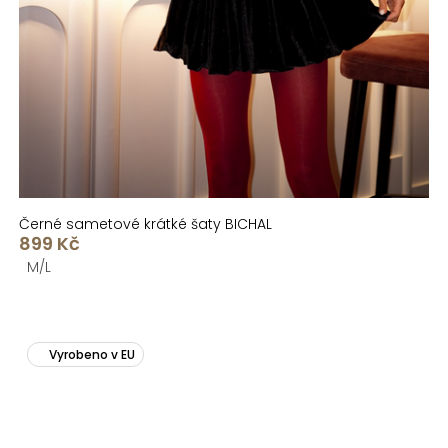
Černé sametové krátké šaty BICHAL
899 Kč
M/L
Vyrobeno v EU