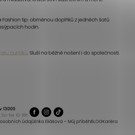
ika Fashion tip: obměnou doplňků z jedněch šatů
přesýpacích hodin.
ratu puntíků
. Sluší na běžné nošení i do společnosti.
v 13000
 So-Ne 10-18h
osobních údajů
Erika Eliášová – Můj příběh
BLOG
Kariéra