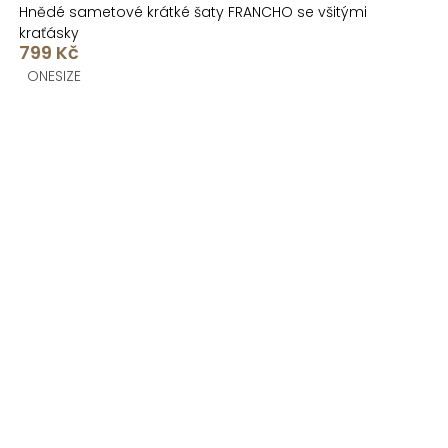
Hnědé sametové krátké šaty FRANCHO se všitými
kraťásky
799 Kč
ONESIZE