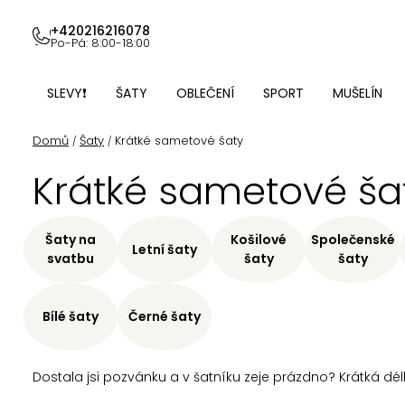
Přejít
na
+420216216078
Po-Pá: 8:00-18:00
obsah
SLEVY❗
ŠATY
OBLEČENÍ
SPORT
MUŠELÍN
Domů
Šaty
Krátké sametové šaty
/
/
Krátké sametové ša
Šaty na
Košilové
Společenské
Letní šaty
svatbu
šaty
šaty
Bílé šaty
Černé šaty
Dostala jsi pozvánku a v šatníku zeje prázdno? Krátká délka