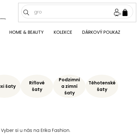
NÁKU
KOŠÍ
HOME & BEAUTY
KOLEKCE
DÁRKOVÝ POUKAZ
Podzimní
Riflové
Těhotenské
xi šaty
a zimní
šaty
šaty
šaty
 Vyber si u nás na Erika Fashion.