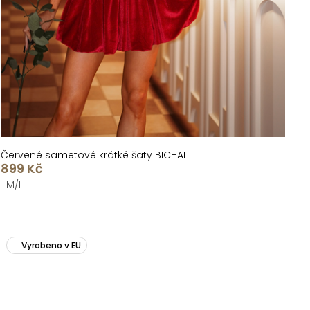
Červené sametové krátké šaty BICHAL
899 Kč
M/L
Vyrobeno v EU