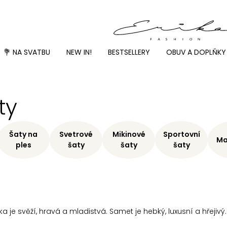
💐 NA SVATBU
NEW IN!
BESTSELLERY
OBUV A DOPLŇKY
ty
Šaty na
Svetrové
Mikinové
Sportovní
Ma
ples
šaty
šaty
šaty
 je svěží, hravá a mladistvá. Samet je hebký, luxusní a hřejivý.