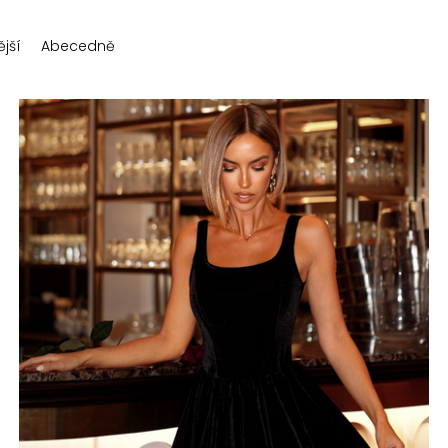
jší
Abecedně