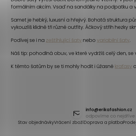
l
formálním akcím. Vsaď na sandálky na podpatku a v
á
Samet je hebký, luxusní a hřejivý. Bohatá struktura p
d
vykouzlíš klidně tři různé outfity. Áčkový střih hezky
a
Podívej se i na
zeštíhlující šaty
nebo
variabilní šaty
.
c
Náš tip: pohodlná obuv, ve které vydržíš celý den, se 
í
K těmto šatům by se ti mohly hodit i úžasné
kraťasy
o
p
r
v
Z
k
á
info
@
erikafashion.cz
y
odpovíme co nejdříve
p
v
Stav objednávky
Vrácení zboží
Doprava a platba
Prode
ý