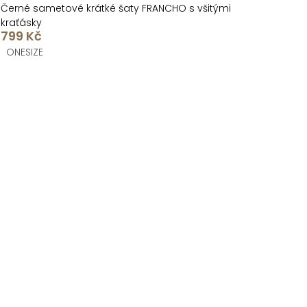
Černé sametové krátké šaty FRANCHO s všitými
kraťásky
799 Kč
ONESIZE