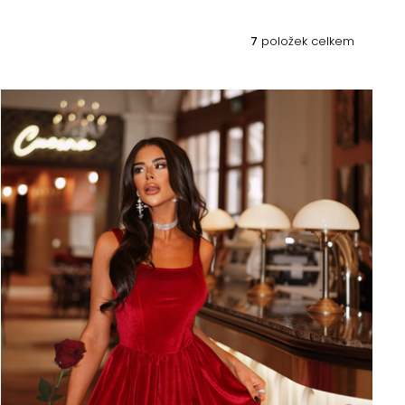
7
položek celkem