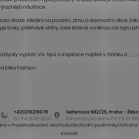
ýraznější náušnice.
ůsobí draze. Ideální na podzim, zimu a slavnostní akce. Er
 skryje boky, přiléhavé střihy zase krásně vyniknou na typu 
vždycky vyplatí. Víc tipů a inspirace najdeš v článku o
náv
d Erika Fashion.
+420216216078
Seifertova 982/25, Praha - Žižko
Po-Pá: 8:00-18:00
kamenná prodejna, Po-Pá 10-19h,
jna v Praze
Hodnocení obchodu
Obchodní podmínky
Ochrana 
Kontakt