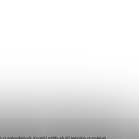
 a mladistvá. Kratší střih sluší letním a méně