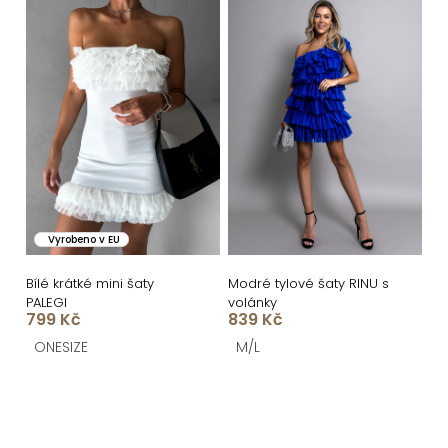
Vyrobeno v EU
Bílé krátké mini šaty
Modré tylové šaty RINU s
PALEGI
volánky
799 Kč
839 Kč
ONESIZE
M/L