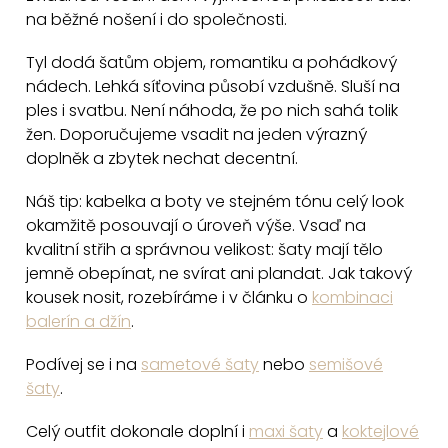
a
na běžné nošení i do společnosti.
c
Tyl dodá šatům objem, romantiku a pohádkový
í
nádech. Lehká síťovina působí vzdušně. Sluší na
p
ples i svatbu. Není náhoda, že po nich sahá tolik
r
žen. Doporučujeme vsadit na jeden výrazný
v
doplněk a zbytek nechat decentní.
k
y
Náš tip: kabelka a boty ve stejném tónu celý look
v
okamžitě posouvají o úroveň výše. Vsaď na
ý
kvalitní střih a správnou velikost: šaty mají tělo
p
jemně obepínat, ne svírat ani plandat. Jak takový
i
kousek nosit, rozebíráme i v článku o
kombinaci
balerín a džín
.
s
u
Podívej se i na
sametové šaty
nebo
semišové
šaty
.
Celý outfit dokonale doplní i
maxi šaty
a
koktejlové