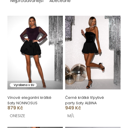
z
Nejprodávanější
Abecedně
e
n
V
í
ý
p
p
r
i
o
s
d
p
u
r
k
o
Vyrobeno v EU
t
d
ů
u
Vínové elegantní krátké
Černé krátké třpytivé
šaty NONNOSUS
party šaty ALBINA
k
879 Kč
949 Kč
t
ONESIZE
M/L
ů