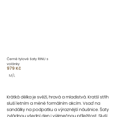
Černé tylové šaty RINU s
volánky
979 Kč
M/L
O
v
Krátká délka je svěží, hravá a mladistvá. Kratší střih
l
sluší letním a méně formálním akcím. Vsaď na
á
sandálky na podpatku a výraznější náušnice. Šaty
d
zvládnou všední den i výjimečnou příležitost. Sluší