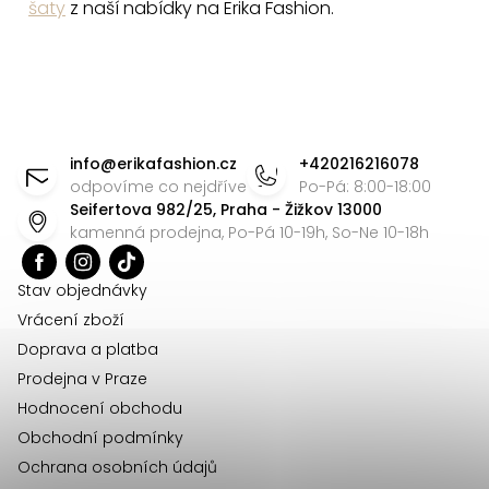
šaty
z naší nabídky na Erika Fashion.
Z
á
info
@
erikafashion.cz
+420216216078
p
odpovíme co nejdříve
Po-Pá: 8:00-18:00
Seifertova 982/25, Praha - Žižkov 13000
a
kamenná prodejna, Po-Pá 10-19h, So-Ne 10-18h
t
í
Stav objednávky
Vrácení zboží
Doprava a platba
Prodejna v Praze
Hodnocení obchodu
Obchodní podmínky
Ochrana osobních údajů