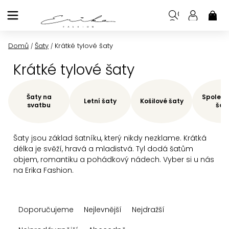
Přejít
na
NÁK
KOŠ
obsah
Domů
Šaty
Krátké tylové šaty
/
/
Krátké tylové šaty
Šaty na
Společe
Letní šaty
Košilové šaty
svatbu
šat
Šaty jsou základ šatníku, který nikdy nezklame. Krátká
délka je svěží, hravá a mladistvá. Tyl dodá šatům
objem, romantiku a pohádkový nádech. Vyber si u nás
na Erika Fashion.
Ř
Doporučujeme
Nejlevnější
Nejdražší
a