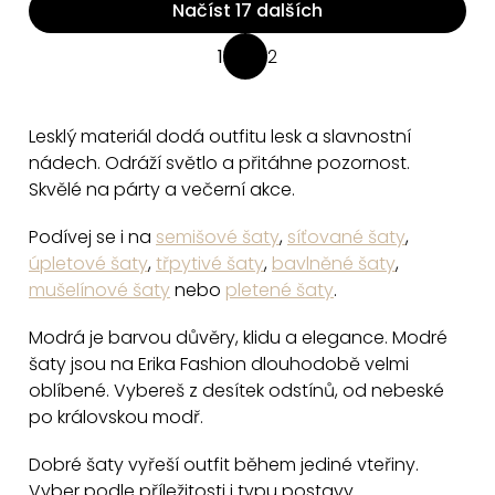
Načíst 17 dalších
O
1
2
S
v
t
l
r
á
Lesklý materiál dodá outfitu lesk a slavnostní
á
d
nádech. Odráží světlo a přitáhne pozornost.
n
a
Skvělé na párty a večerní akce.
k
c
o
Podívej se i na
semišové šaty
,
síťované šaty
,
v
í
úpletové šaty
,
třpytivé šaty
,
bavlněné šaty
,
á
p
mušelínové šaty
nebo
pletené šaty
.
n
r
í
v
Modrá je barvou důvěry, klidu a elegance. Modré
k
šaty jsou na Erika Fashion dlouhodobě velmi
y
oblíbené. Vybereš z desítek odstínů, od nebeské
po královskou modř.
v
ý
Dobré šaty vyřeší outfit během jediné vteřiny.
p
Vyber podle příležitosti i typu postavy.