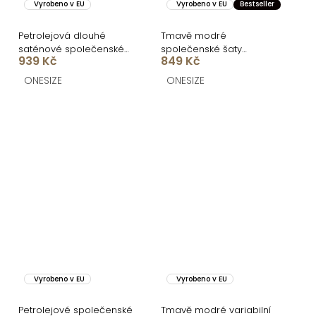
Vyrobeno v EU
Vyrobeno v EU
Bestseller
Petrolejová dlouhé
Tmavě modré
saténové společenské
společenské šaty
939 Kč
849 Kč
šaty ORIXY s výstřihem
FIAMMAR na jedno
rameno
ONESIZE
ONESIZE
Vyrobeno v EU
Vyrobeno v EU
Petrolejové společenské
Tmavě modré variabilní