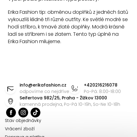
i
s
Erika Fashion tip: obměnou doplňků z jedněch šatů
u
vykouzlíš klidně tři různé outfity. Ke světlé modré se
hodí stříbro, k tmavé zlaté doplňky. Modrá krásně
ladí se stříbrem i se zlatem. Tento typ úplně na
Erika Fashion milujeme.
Z
á
info
@
erikafashion.cz
+420216216078
p
odpovíme co nejdříve
Po-Pá: 8:00-18:00
Seifertova 982/25, Praha - Žižkov 13000
a
kamenná prodejna, Po-Pá 10-19h, So-Ne 10-18h
t
í
Stav objednávky
Vrácení zboží
Doprava a platba