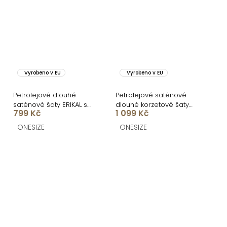
Vyrobeno v EU
Vyrobeno v EU
Petrolejové dlouhé
Petrolejové saténové
saténové šaty ERIKAL s
dlouhé korzetové šaty
799 Kč
1 099 Kč
rozparkem
TRONDHE s rozparkem
ONESIZE
ONESIZE