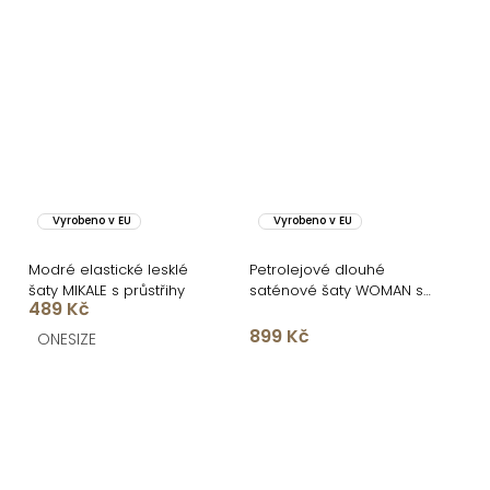
Vyrobeno v EU
Vyrobeno v EU
Modré elastické lesklé
Petrolejové dlouhé
šaty MIKALE s průstřihy
saténové šaty WOMAN s
489 Kč
rozparkem
899 Kč
ONESIZE