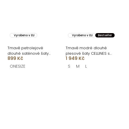
Vyrobeno v EU
Vyrobeno v EU
Bestseller
Tmavě petrolejové
Tmavě modré dlouhé
dlouhé saténové šaty
plesové šaty CELLINES se
899 Kč
1 949 Kč
WOMAN s páskem
šněrováním
ONESIZE
S
M
L