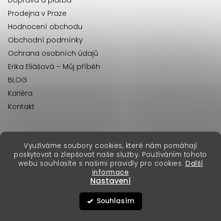
Prodejna v Praze
Hodnocení obchodu
Obchodní podmínky
Ochrana osobních údajů
Erika Eliášová – Můj příběh
BLOG
Kariéra
Kontakt
Využíváme soubory cookies, které nám pomáhají
erikafashion.sk
poskytovat a zlepšovat naše služby. Používáním tohoto
Copyright 2026
Erika Fashion
. Všechna práva vyhrazena.
webu souhlasíte s našimi pravidly pro cookies.
Další
Vytvořil Shoptet Premium
&
informace
Nastavení
Souhlasím