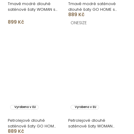
Tmavě modré dlouhé
Tmavě modré saténové
saténové šaty WOMAN s
dlouhé šaty GO HOME s
889 Kč
dlouhým rukávem
krátkým rukávem
899 Kč
ONESIZE
Vyrobeno v EU
Vyrobeno v EU
Petrolejové dlouhé
Petrolejové dlouhé
saténové šaty GO HOME
saténové šaty WOMAN
889 Kč
pro družičky
pro družičky