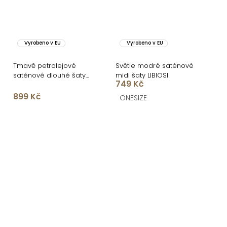
Vyrobeno v EU
Vyrobeno v EU
Tmavě petrolejové
Světle modré saténové
saténové dlouhé šaty
midi šaty LIBIOSI
749 Kč
FAIRYTALE
899 Kč
ONESIZE