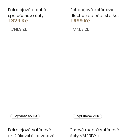
Petrolejové dlouhé
Petrolejové saténové
společenské šaty
dlouhé společenské šaty
1 329 Kč
1 699 Kč
BREALYN s kapsami
GYBRAL s korzetem
ONESIZE
ONESIZE
Vyrobeno v EU
Vyrobeno v EU
Petrolejové saténové
Tmavě modré saténové
družičkovské korzetové
šaty VALERDY s