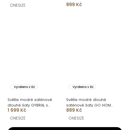
899 Kč
ONESIZE
Vyrobeno v EU
Vyrobeno v EU
Světle modré saténové
Světle modré dlouhé
dlouhé šaty GYBRAL s
saténové šaty GO HOME
1 699 Kč
889 Kč
korzetem
pro družičky
ONESIZE
ONESIZE