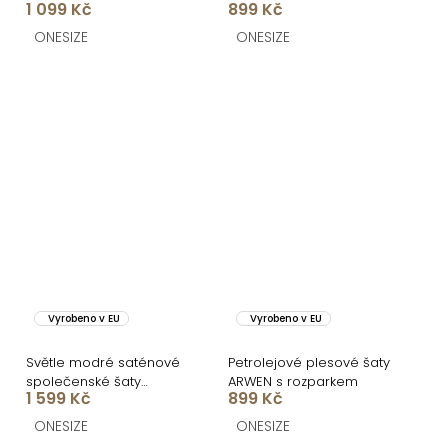
1 099 Kč
899 Kč
šaty TRONDHE s
variabilním vázáním /
rozparkem
bez rozparku
ONESIZE
ONESIZE
Vyrobeno v EU
Vyrobeno v EU
Světle modré saténové
Petrolejové plesové šaty
společenské šaty
ARWEN s rozparkem
1 599 Kč
899 Kč
SYCHAEUS s korzetem
ONESIZE
ONESIZE