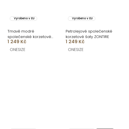
Vyrobeno v EU
Vyrobeno v EU
Tmavě modré
Petrolejové společenské
společenské korzetové
korzetové šaty ZONTIRE
1 249 Kč
1 249 Kč
plesové šaty ZONTIRE
ONESIZE
ONESIZE