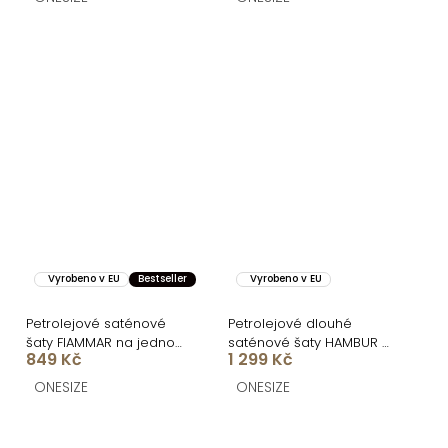
Vyrobeno v EU
Bestseller
Vyrobeno v EU
Petrolejové saténové
Petrolejové dlouhé
šaty FIAMMAR na jedno
saténové šaty HAMBUR s
849 Kč
1 299 Kč
rameno
rozparkem
ONESIZE
ONESIZE