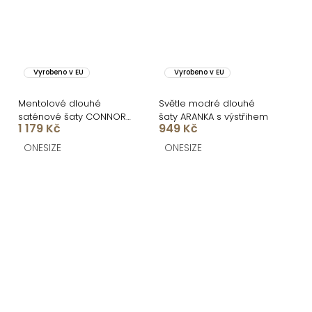
Vyrobeno v EU
Vyrobeno v EU
Mentolové dlouhé
Světle modré dlouhé
saténové šaty CONNOR
šaty ARANKA s výstřihem
1 179 Kč
949 Kč
na ramínka
ONESIZE
ONESIZE