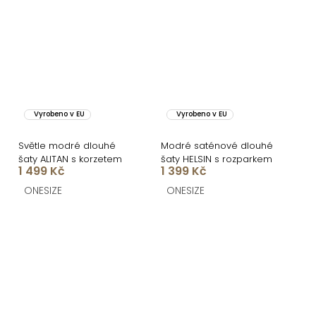
Vyrobeno v EU
Vyrobeno v EU
Světle modré dlouhé
Modré saténové dlouhé
šaty ALITAN s korzetem
šaty HELSIN s rozparkem
1 499 Kč
1 399 Kč
ONESIZE
ONESIZE