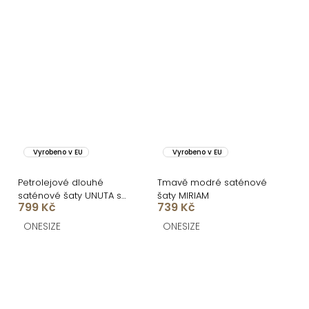
Vyrobeno v EU
Vyrobeno v EU
Petrolejové dlouhé
Tmavě modré saténové
saténové šaty UNUTA s
šaty MIRIAM
799 Kč
739 Kč
odhalenými zády
ONESIZE
ONESIZE