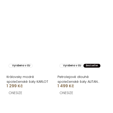
Vyrobeno v EU
Vyrobeno v EU
Bestseller
Královsky modré
Petrolejové dlouhé
společenské šaty KARLOT
společenské šaty ALITAN
1 299 Kč
1 499 Kč
s korzetem
ONESIZE
ONESIZE