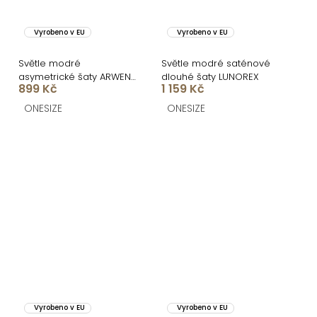
Vyrobeno v EU
Vyrobeno v EU
Světle modré
Světle modré saténové
asymetrické šaty ARWEN
dlouhé šaty LUNOREX
899 Kč
1 159 Kč
s rozparkem
ONESIZE
ONESIZE
Vyrobeno v EU
Vyrobeno v EU