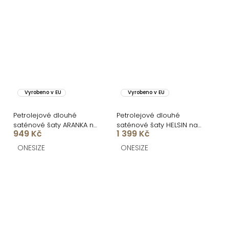
Vyrobeno v EU
Vyrobeno v EU
Petrolejové dlouhé
Petrolejové dlouhé
saténové šaty ARANKA na
saténové šaty HELSIN na
949 Kč
1 399 Kč
ramínka
ramínka
ONESIZE
ONESIZE