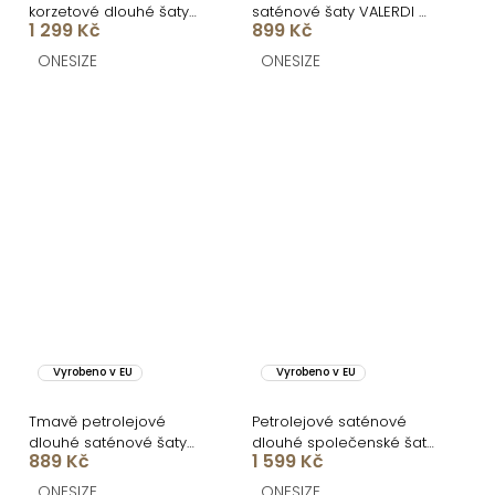
korzetové dlouhé šaty
saténové šaty VALERDI a
1 299 Kč
899 Kč
KARLOT
rozparkem
ONESIZE
ONESIZE
Vyrobeno v EU
Vyrobeno v EU
Tmavě petrolejové
Petrolejové saténové
dlouhé saténové šaty
dlouhé společenské šaty
889 Kč
1 599 Kč
GO HOME s krátkým
SYCHAEUS bez ramínek
rukávem
ONESIZE
ONESIZE