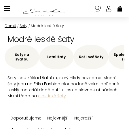
Přejít
na
NÁK
KOŠ
obsah
Domů
Šaty
Modré lesklé šaty
/
/
Modré lesklé šaty
Šaty na
Společe
Letní šaty
Košilové šaty
svatbu
šat
Šaty jsou základ šatníku, který nikdy nezklame. Modré
šaty jsou na Erika Fashion dlouhodobě velmi oblíbené.
Lesklý materiál dodá outfitu lesk a slavnostní nádech.
Mrkni třeba na
elastické šaty
.
Ř
Doporučujeme
Nejlevnější
Nejdražší
a