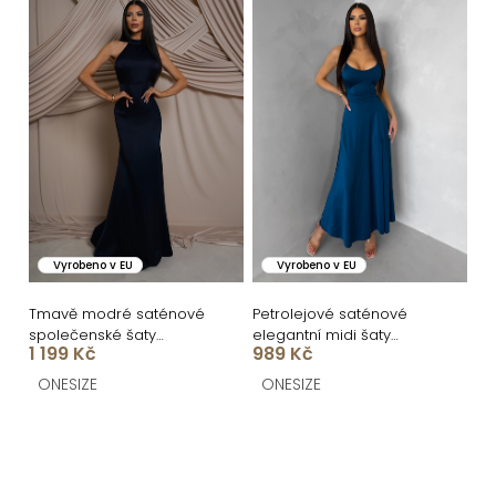
Vyrobeno v EU
Vyrobeno v EU
Tmavě modré saténové
Petrolejové saténové
společenské šaty
elegantní midi šaty
1 199 Kč
989 Kč
ATHEMA
SIMUEL se šněrováním
ONESIZE
ONESIZE