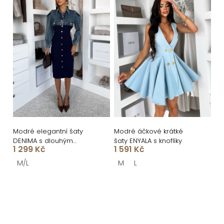
Modré elegantní šaty
Modré áčkové krátké
DENIMA s dlouhým
šaty ENYALA s knoflíky
1 299 Kč
1 591 Kč
rukávem
M/L
M
L