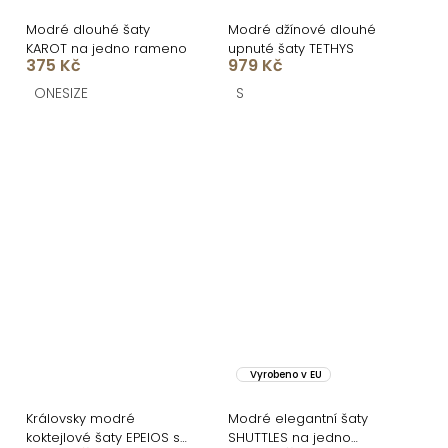
Modré dlouhé šaty
Modré džínové dlouhé
KAROT na jedno rameno
upnuté šaty TETHYS
375 Kč
979 Kč
ONESIZE
S
Vyrobeno v EU
Královsky modré
Modré elegantní šaty
koktejlové šaty EPEIOS s
SHUTTLES na jedno