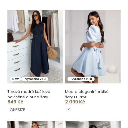
e
n
V
í
ý
p
p
r
i
o
s
d
p
u
r
k
o
New
Vyrobeno v EU
Vyrobeno v EU
t
d
ů
u
Tmavě modré košilové
Modré elegantní krátké
bavlněné dlouhé šaty
šaty ELENYA
k
849 Kč
2 099 Kč
FLORENTE
t
ONESIZE
XL
ů