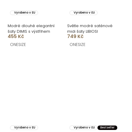
Vyrobeno v EU
Vyrobeno v EU
Modré dlouhé elegantní
Světle modré saténové
šaty DIMIS s výstřihem
midi šaty LIBIOSI
455 Kč
749 Kč
ONESIZE
ONESIZE
Vyrobeno v EU
Vyrobeno v EU
Bestseller