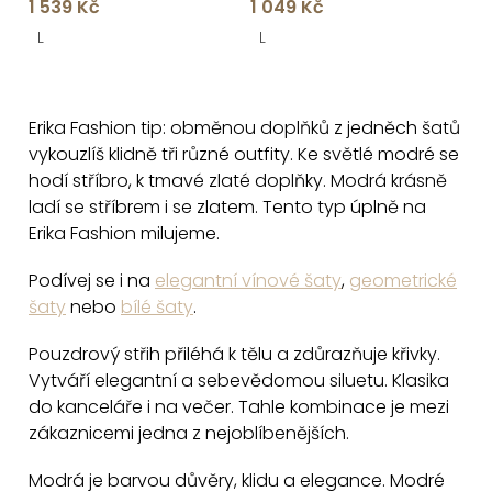
1 539 Kč
1 049 Kč
rozparkem
rameno
L
L
O
v
Erika Fashion tip: obměnou doplňků z jedněch šatů
l
vykouzlíš klidně tři různé outfity. Ke světlé modré se
á
hodí stříbro, k tmavé zlaté doplňky. Modrá krásně
d
ladí se stříbrem i se zlatem. Tento typ úplně na
a
Erika Fashion milujeme.
c
Podívej se i na
elegantní vínové šaty
,
geometrické
í
šaty
nebo
bílé šaty
.
p
r
Pouzdrový střih přiléhá k tělu a zdůrazňuje křivky.
v
Vytváří elegantní a sebevědomou siluetu. Klasika
k
do kanceláře i na večer. Tahle kombinace je mezi
y
zákaznicemi jedna z nejoblíbenějších.
v
Modrá je barvou důvěry, klidu a elegance. Modré
ý