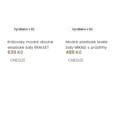
Vyrobeno v EU
Vyrobeno v EU
Královsky modré dlouhé
Modré elastické lesklé
elastické šaty KRAULET
šaty MIKALE s průstřihy
639 Kč
489 Kč
ONESIZE
ONESIZE