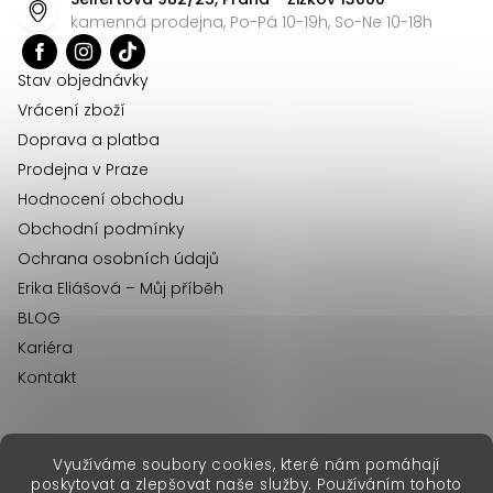
a
kamenná prodejna, Po-Pá 10-19h, So-Ne 10-18h
t
í
Stav objednávky
Vrácení zboží
Doprava a platba
Prodejna v Praze
Hodnocení obchodu
Obchodní podmínky
Ochrana osobních údajů
Erika Eliášová – Můj příběh
BLOG
Kariéra
Kontakt
Využíváme soubory cookies, které nám pomáhají
erikafashion.sk
poskytovat a zlepšovat naše služby. Používáním tohoto