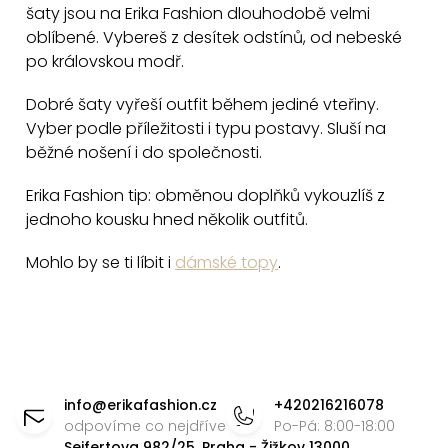
šaty jsou na Erika Fashion dlouhodobě velmi
p
oblíbené. Vybereš z desítek odstínů, od nebeské
i
po královskou modř.
s
u
Dobré šaty vyřeší outfit během jediné vteřiny.
Vyber podle příležitosti i typu postavy. Sluší na
běžné nošení i do společnosti.
Erika Fashion tip: obměnou doplňků vykouzlíš z
jednoho kousku hned několik outfitů.
Mohlo by se ti líbit i
dámské topy
.
Z
á
info
@
erikafashion.cz
+420216216078
p
odpovíme co nejdříve
Po-Pá: 8:00-18:00
Seifertova 982/25, Praha - Žižkov 13000