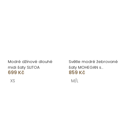
Modré džínové dlouhé
Světle modré žebrované
midi šaty SLITOA
šaty MOHEGAN s
699 Kč
859 Kč
rozparkem
XS
M/L