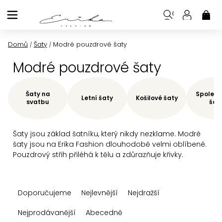
Přejít
na
NÁK
KOŠ
obsah
Domů
Šaty
Modré pouzdrové šaty
/
/
Modré pouzdrové šaty
Šaty na
Společe
Letní šaty
Košilové šaty
svatbu
šat
Šaty jsou základ šatníku, který nikdy nezklame. Modré
šaty jsou na Erika Fashion dlouhodobě velmi oblíbené.
Pouzdrový střih přiléhá k tělu a zdůrazňuje křivky.
Ř
Doporučujeme
Nejlevnější
Nejdražší
a
z
Nejprodávanější
Abecedně