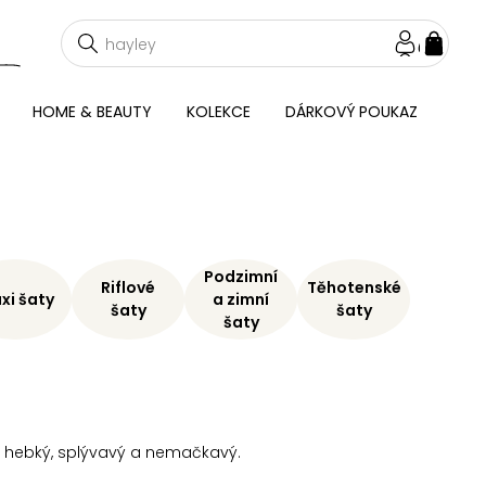
NÁKU
KOŠÍ
HOME & BEAUTY
KOLEKCE
DÁRKOVÝ POUKAZ
Podzimní
Riflové
Těhotenské
xi šaty
a zimní
šaty
šaty
šaty
je hebký, splývavý a nemačkavý.