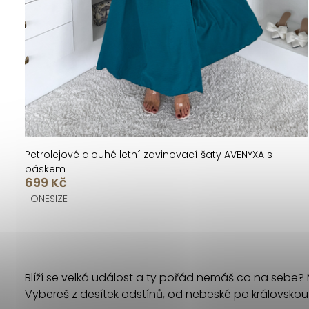
k
u
t
k
ů
t
ů
Petrolejové dlouhé letní zavinovací šaty AVENYXA s
páskem
699 Kč
ONESIZE
O
v
Blíží se velká událost a ty pořád nemáš co na sebe?
l
Vybereš z desítek odstínů, od nebeské po královsko