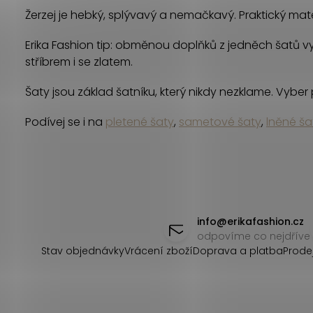
á
Žerzej je hebký, splývavý a nemačkavý. Praktický mater
d
Erika Fashion tip: obměnou doplňků z jedněch šatů vyko
a
stříbrem i se zlatem.
c
Šaty jsou základ šatníku, který nikdy nezklame. Vyber p
í
Podívej se i na
pletené šaty
,
sametové šaty
,
lněné ša
p
r
v
Z
k
á
info
@
erikafashion.cz
y
odpovíme co nejdříve
p
v
Stav objednávky
Vrácení zboží
Doprava a platba
Prode
ý
a
p