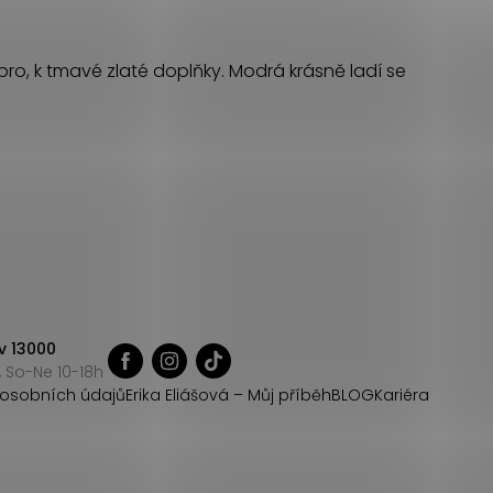
íbro, k tmavé zlaté doplňky. Modrá krásně ladí se
v 13000
 So-Ne 10-18h
osobních údajů
Erika Eliášová – Můj příběh
BLOG
Kariéra