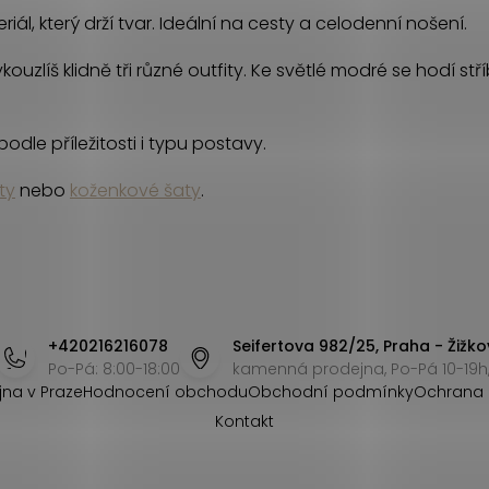
iál, který drží tvar. Ideální na cesty a celodenní nošení.
uzlíš klidně tři různé outfity. Ke světlé modré se hodí stř
odle příležitosti i typu postavy.
ty
nebo
koženkové šaty
.
+420216216078
Seifertova 982/25, Praha - Žižko
Po-Pá: 8:00-18:00
kamenná prodejna, Po-Pá 10-19h,
jna v Praze
Hodnocení obchodu
Obchodní podmínky
Ochrana 
Kontakt