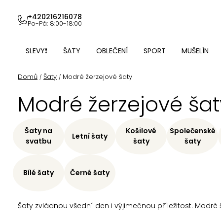
Přejít
na
+420216216078
Po-Pá: 8:00-18:00
obsah
SLEVY❗
ŠATY
OBLEČENÍ
SPORT
MUŠELÍN
Domů
Šaty
Modré žerzejové šaty
/
/
Modré žerzejové šat
Šaty na
Košilové
Společenské
Letní šaty
svatbu
šaty
šaty
Bílé šaty
Černé šaty
Šaty zvládnou všední den i výjimečnou příležitost. Modré