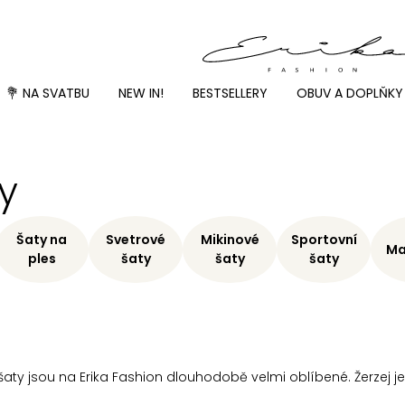
💐 NA SVATBU
NEW IN!
BESTSELLERY
OBUV A DOPLŇKY
y
Šaty na
Svetrové
Mikinové
Sportovní
Ma
ples
šaty
šaty
šaty
 šaty jsou na Erika Fashion dlouhodobě velmi oblíbené. Žerzej 