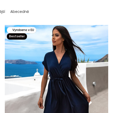
jší
Abecedně
Vyrobeno v EU
Bestseller