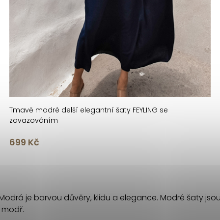
Tmavě modré delší elegantní šaty FEYLING se
zavazováním
699 Kč
 Modrá je barvou důvěry, klidu a elegance. Modré šaty jso
u modř.