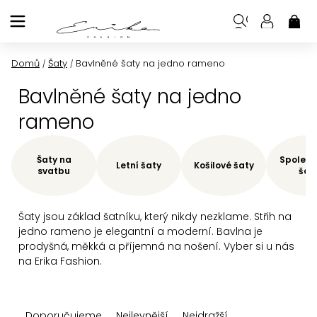
Přejít
na
NÁK
KOŠ
obsah
Domů
Šaty
Bavlněné šaty na jedno rameno
/
/
Bavlněné šaty na jedno
rameno
Šaty na
Společe
Letní šaty
Košilové šaty
svatbu
šat
Šaty jsou základ šatníku, který nikdy nezklame. Střih na
jedno rameno je elegantní a moderní. Bavlna je
prodyšná, měkká a příjemná na nošení. Vyber si u nás
na Erika Fashion.
Ř
Doporučujeme
Nejlevnější
Nejdražší