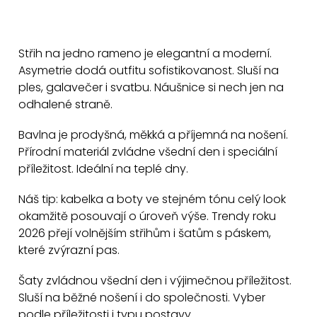
ů
O
v
Střih na jedno rameno je elegantní a moderní.
l
Asymetrie dodá outfitu sofistikovanost. Sluší na
á
ples, galavečer i svatbu. Náušnice si nech jen na
d
odhalené straně.
a
c
Bavlna je prodyšná, měkká a příjemná na nošení.
Přírodní materiál zvládne všední den i speciální
í
příležitost. Ideální na teplé dny.
p
r
Náš tip: kabelka a boty ve stejném tónu celý look
v
okamžitě posouvají o úroveň výše. Trendy roku
k
2026 přejí volnějším střihům i šatům s páskem,
y
které zvýrazní pas.
v
Šaty zvládnou všední den i výjimečnou příležitost.
ý
Sluší na běžné nošení i do společnosti. Vyber
p
podle příležitosti i typu postavy.