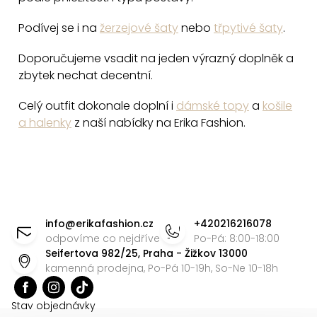
i
s
Podívej se i na
žerzejové šaty
nebo
třpytivé šaty
.
u
Doporučujeme vsadit na jeden výrazný doplněk a
zbytek nechat decentní.
Celý outfit dokonale doplní i
dámské topy
a
košile
a halenky
z naší nabídky na Erika Fashion.
Z
á
info
@
erikafashion.cz
+420216216078
p
odpovíme co nejdříve
Po-Pá: 8:00-18:00
Seifertova 982/25, Praha - Žižkov 13000
a
kamenná prodejna, Po-Pá 10-19h, So-Ne 10-18h
t
í
Stav objednávky