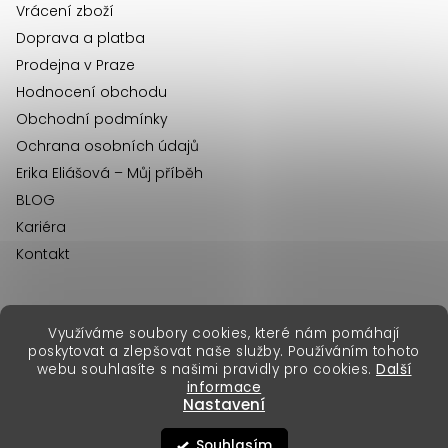
Vrácení zboží
Doprava a platba
Prodejna v Praze
Hodnocení obchodu
Obchodní podmínky
Ochrana osobních údajů
Erika Eliášová – Můj příběh
BLOG
Kariéra
Kontakt
Využíváme soubory cookies, které nám pomáhají
erikafashion.sk
poskytovat a zlepšovat naše služby. Používáním tohoto
Copyright 2026
Erika Fashion
. Všechna práva vyhrazena.
webu souhlasíte s našimi pravidly pro cookies.
Další
Vytvořil Shoptet Premium
&
informace
Nastavení
Souhlasím