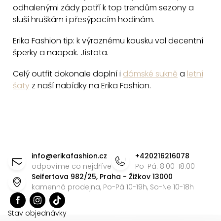
i
odhalenými zády patří k top trendům sezony a
s
sluší hruškám i přesýpacím hodinám.
u
Erika Fashion tip: k výraznému kousku vol decentní
šperky a naopak. Jistota.
Celý outfit dokonale doplní i
dámské sukně
a
letní
šaty
z naší nabídky na Erika Fashion.
Z
á
info
@
erikafashion.cz
+420216216078
p
odpovíme co nejdříve
Po-Pá: 8:00-18:00
Seifertova 982/25, Praha - Žižkov 13000
a
kamenná prodejna, Po-Pá 10-19h, So-Ne 10-18h
t
í
Stav objednávky