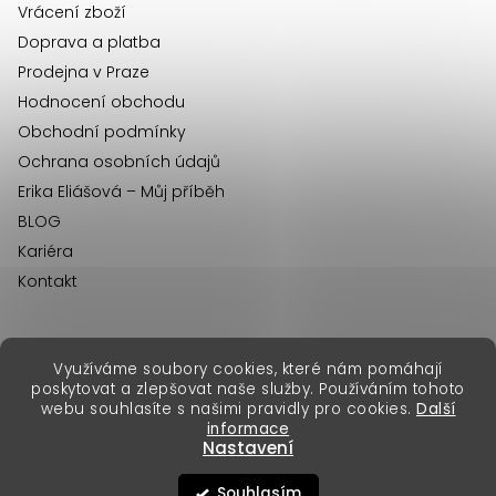
Vrácení zboží
Doprava a platba
Prodejna v Praze
Hodnocení obchodu
Obchodní podmínky
Ochrana osobních údajů
Erika Eliášová – Můj příběh
BLOG
Kariéra
Kontakt
Využíváme soubory cookies, které nám pomáhají
erikafashion.sk
poskytovat a zlepšovat naše služby. Používáním tohoto
Copyright 2026
Erika Fashion
. Všechna práva vyhrazena.
webu souhlasíte s našimi pravidly pro cookies.
Další
Vytvořil Shoptet Premium
&
informace
Nastavení
Souhlasím