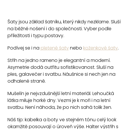
ů
O
v
Šaty jsou základ šatníku, který nikdy nezklame. Sluší
l
na běžné nošení i do společnosti. Vyber podle
á
příležitosti i typu postavy.
d
a
Podívej se i na
pletené šaty
nebo
koženkové šaty
.
c
Střih na jedno rameno je elegantní a moderní.
í
Asymetrie dodá outfitu sofistikovanost. Sluší na
p
ples, galavečer i svatbu. Náušnice si nech jen na
r
odhalené straně.
v
k
Mušelín je nejvzdušnější letní materiál. Lehoučká
y
látka miluje horké dny. Vezmi je k moři i na letní
v
svatbu. Není náhoda, že po nich sahá tolik žen.
ý
Náš tip: kabelka a boty ve stejném tónu celý look
p
okamžitě posouvají o úroveň výše. Halter výstřih s