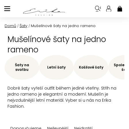
Přejít
na
NÁK
KOŠ
obsah
Domů
Šaty
Mušelínové šaty na jedno rameno
/
/
Mušelínové šaty na jedno
rameno
Šaty na
Společe
Letní šaty
Košilové šaty
svatbu
šat
Dobré šaty vyřeší outfit během jediné vteřiny. Střih na
jedno rameno je elegantní a moderní. Mušelín je
nejvzdušnější letní materiál. Vyber si u nás na Erika
Fashion.
Ř
Doporučujeme
Nejlevnější
Nejdražší