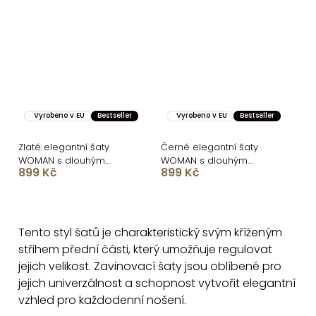
Vyrobeno v EU
Bestseller
Vyrobeno v EU
Bestseller
Zlaté elegantní šaty
Černé elegantní šaty
WOMAN s dlouhým
WOMAN s dlouhým
899 Kč
899 Kč
rukávem
rukávem
O
v
Tento styl šatů je charakteristický svým kříženým
l
střihem přední části, který umožňuje regulovat
á
jejich velikost. Zavinovací šaty jsou oblíbené pro
d
jejich univerzálnost a schopnost vytvořit elegantní
a
vzhled pro každodenní nošení.
c