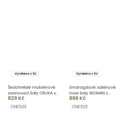
Vyrobeno v EU
Vyrobeno v EU
Šedohnědé mušelínové
Smaragdové saténové
zavinovací šaty CRUXA s
maxi šaty WOMAN s
829 Kč
899 Kč
dlouhým rukávem
dlouhým rukávem
ONESIZE
ONESIZE