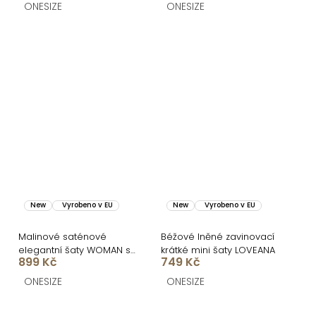
ONESIZE
ONESIZE
New
Vyrobeno v EU
New
Vyrobeno v EU
Malinové saténové
Béžové lněné zavinovací
elegantní šaty WOMAN s
krátké mini šaty LOVEANA
899 Kč
749 Kč
dlouhým rukávem
ONESIZE
ONESIZE