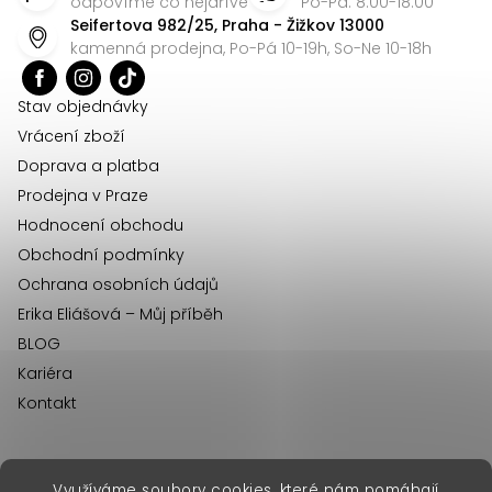
p
odpovíme co nejdříve
Po-Pá: 8:00-18:00
Seifertova 982/25, Praha - Žižkov 13000
a
kamenná prodejna, Po-Pá 10-19h, So-Ne 10-18h
t
í
Stav objednávky
Vrácení zboží
Doprava a platba
Prodejna v Praze
Hodnocení obchodu
Obchodní podmínky
Ochrana osobních údajů
Erika Eliášová – Můj příběh
BLOG
Kariéra
Kontakt
Využíváme soubory cookies, které nám pomáhají