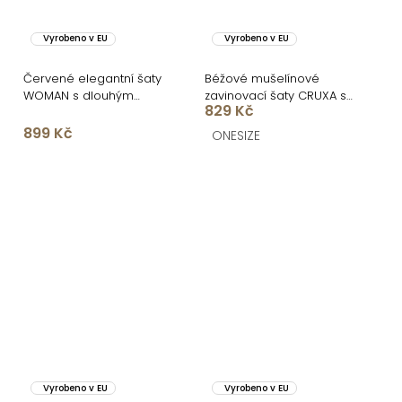
Vyrobeno v EU
Vyrobeno v EU
Červené elegantní šaty
Béžové mušelínové
WOMAN s dlouhým
zavinovací šaty CRUXA s
829 Kč
rukávem
dlouhým rukávem
899 Kč
ONESIZE
Vyrobeno v EU
Vyrobeno v EU