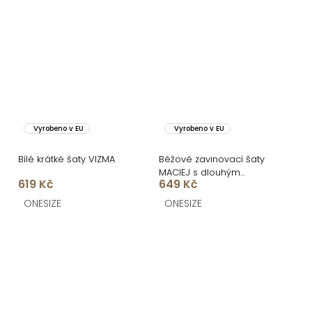
Vyrobeno v EU
Vyrobeno v EU
Bílé krátké šaty VIZMA
Béžové zavinovací šaty
MACIEJ s dlouhým
619 Kč
649 Kč
rukávem
ONESIZE
ONESIZE