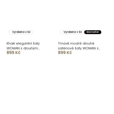
Vyrobeno v EU
Vyrobeno v EU
Bestseller
Khaki elegantní šaty
Tmavě modré dlouhé
WOMAN s dlouhým
saténové šaty WOMAN s
899 Kč
899 Kč
rukávem
dlouhým rukávem