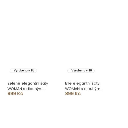
Vyrobeno v EU
Vyrobeno v EU
Zelené elegantní šaty
Bílé elegantní šaty
WOMAN s dlouhým
WOMAN s dlouhým
899 Kč
899 Kč
rukávem
rukávem