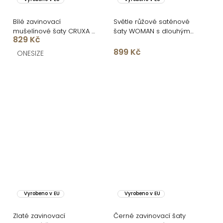
Bílé zavinovací
Světle růžové saténové
mušelínové šaty CRUXA s
šaty WOMAN s dlouhým
829 Kč
dlouhým rukávem
rukávem
899 Kč
ONESIZE
Vyrobeno v EU
Vyrobeno v EU
Zlaté zavinovací
Černé zavinovací šaty