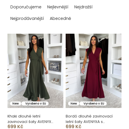
Ř
Doporučujeme
Nejlevnější
Nejdražší
a
z
Nejprodávanější
Abecedně
e
n
V
í
ý
p
p
r
i
o
s
d
p
u
r
k
o
New
Vyrobeno v EU
New
Vyrobeno v EU
t
d
ů
u
Khaki dlouhé letní
Bordó dlouhé zavinovací
zavinovací šaty AVENYXA
letní šaty AVENYXA s
k
699 Kč
699 Kč
s páskem
páskem