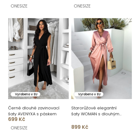
t
ONESIZE
ONESIZE
ů
Vyrobeno v EU
Vyrobeno v EU
Černé dlouhé zavinovací
Starorůžové elegantní
šaty AVENYXA s páskem
šaty WOMAN s dlouhým
699 Kč
rukávem
899 Kč
ONESIZE