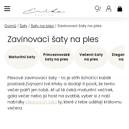
Přejít
na
NÁK
KOŠ
obsah
Domů
Šaty
Šaty na ples
Zavinovací šaty na ples
/
/
/
Zavinovací šaty na ples
Princeznovské
Večerní šaty
Elegantn
Maturitní šaty
šaty na ples
na ples
na pl
Plesové zavinovací šaty - to je střih lichotící každé
postavě.
Zvýrazní tvé křivky a dodají ti pocit, že tento
večer patří jen tobě. Ať už tě čeká maturitní večírek,
gala večer nebo jsi host na svatbě, vyber si z naší
nabídky
plesových šatů
ty, které z tebe udělají královnu
večera.