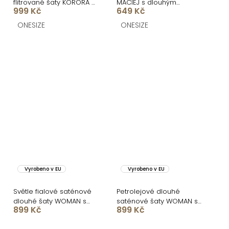
flitrované šaty KORORA s
MACIEJ s dlouhým
999 Kč
649 Kč
dlouhým rukávem
rukávem
ONESIZE
ONESIZE
Vyrobeno v EU
Vyrobeno v EU
Světle fialové saténové
Petrolejové dlouhé
dlouhé šaty WOMAN s
saténové šaty WOMAN s
899 Kč
899 Kč
rozparkem
rozparkem