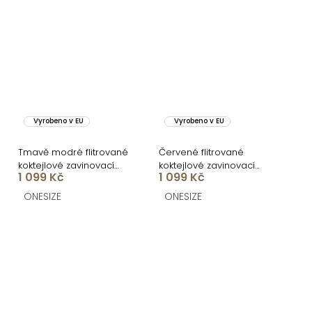
Vyrobeno v EU
Vyrobeno v EU
Tmavě modré flitrované
Červené flitrované
koktejlové zavinovací
koktejlové zavinovací
1 099 Kč
1 099 Kč
šaty ARDELE
šaty ARDELE
ONESIZE
ONESIZE