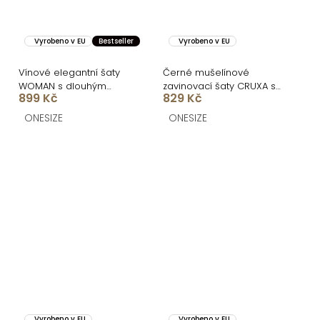
Vyrobeno v EU
Bestseller
Vyrobeno v EU
Vínové elegantní šaty
Černé mušelínové
WOMAN s dlouhým
zavinovací šaty CRUXA s
899 Kč
829 Kč
rukávem
dlouhým rukávem
ONESIZE
ONESIZE
Vyrobeno v EU
Vyrobeno v EU