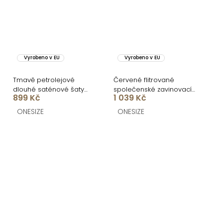
Vyrobeno v EU
Vyrobeno v EU
Tmavě petrolejové
Červené flitrované
dlouhé saténové šaty
společenské zavinovací
899 Kč
1 039 Kč
WOMAN s páskem
mini šaty CURELON
ONESIZE
ONESIZE