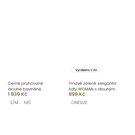
Vyrobeno v EU
Černé pruhované
Tmavě zelené elegantní
dlouhé bavlněné
šaty WOMAN s dlouhým
1 839 Kč
899 Kč
zavinovací šaty NATURE
rukávem
S/M
M/L
ONESIZE