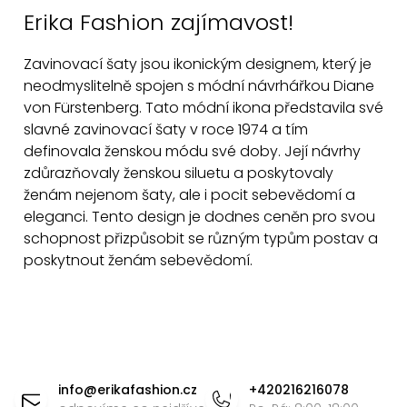
Erika Fashion zajímavost!
í
p
Zavinovací šaty jsou ikonickým designem, který je
r
neodmyslitelně spojen s módní návrhářkou Diane
v
von F
ü
rstenberg. Tato módní ikona představila své
k
slavné zavinovací šaty v roce 1974 a tím
y
definovala ženskou módu své doby. Její návrhy
v
zdůrazňovaly ženskou siluetu a poskytovaly
ý
ženám nejenom šaty, ale i pocit sebevědomí a
p
eleganci. Tento design je dodnes ceněn pro svou
i
schopnost přizpůsobit se různým typům postav a
s
poskytnout ženám sebevědomí.
u
Z
á
info
@
erikafashion.cz
+420216216078