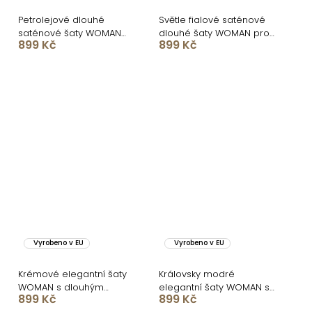
Petrolejové dlouhé
Světle fialové saténové
saténové šaty WOMAN
dlouhé šaty WOMAN pro
899 Kč
899 Kč
pro družičky
družičky
Vyrobeno v EU
Vyrobeno v EU
Krémové elegantní šaty
Královsky modré
WOMAN s dlouhým
elegantní šaty WOMAN s
899 Kč
899 Kč
rukávem
dlouhým rukávem