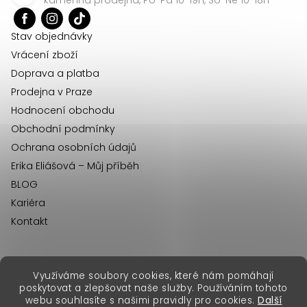
t
í
Stav objednávky
Vrácení zboží
Doprava a platba
Prodejna v Praze
Hodnocení obchodu
Obchodní podmínky
Ochrana osobních údajů
Erika Eliášová – Můj příběh
BLOG
Kariéra
Kontakt
Využíváme soubory cookies, které nám pomáhají
erikafashion.sk
poskytovat a zlepšovat naše služby. Používáním tohoto
Copyright 2026
Erika Fashion
. Všechna práva vyhrazena.
webu souhlasíte s našimi pravidly pro cookies.
Další