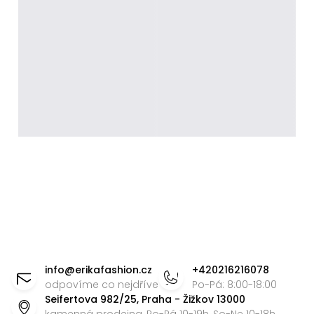
Z
á
info
@
erikafashion.cz
+420216216078
p
odpovíme co nejdříve
Po-Pá: 8:00-18:00
Seifertova 982/25, Praha - Žižkov 13000
a
kamenná prodejna, Po-Pá 10-19h, So-Ne 10-18h