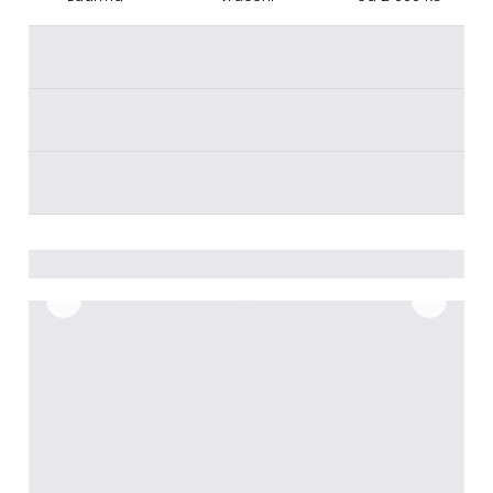
________
________
________