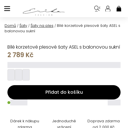
Přejít
na
NÁK
KOŠ
obsah
Domů
Šaty
Šaty na ples
Bílé korzetové plesové šaty ASEL s
/
/
/
balonovou sukní
Bílé korzetové plesové šaty ASEL s balonovou sukní
2 789 Kč
_________
Přidat do košíku
_____
_____
Dárek k nákupu
Jednoduché
Doprava zdarma
zdarma
vrácení
od 2 000 Kč