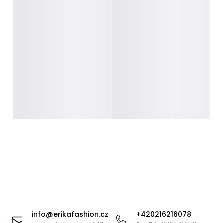
Z
á
info
@
erikafashion.cz
+420216216078