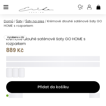
Přejít
na
NÁK
KOŠ
obsah
Domů
Šaty
Šaty na ples
Krémové dlouhé saténové šaty GO
/
/
/
HOME s rozparkem
Vyrobeno v EU
Krémové dlouhé saténové šaty GO HOME s
rozparkem
889 Kč
_____
_________
Přidat do košíku
_____
_____