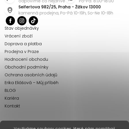
p
odpovíme co nejdříve
Po-Pá: 8:00-18:00
Seifertova 982/25, Praha - Žižkov 13000
a
kamenná prodejna, Po-Pá 10-19h, So-Ne 10-18h
t
í
Stav objednávky
Vrácení zboží
Doprava a platba
Prodejna v Praze
Hodnocení obchodu
Obchodní podmínky
Ochrana osobních údajů
Erika Eliášová – Můj příběh
BLOG
Kariéra
Kontakt
Využíváme soubory cookies, které nám pomáhají