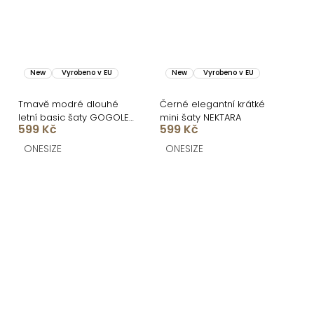
New
Vyrobeno v EU
New
Vyrobeno v EU
Tmavě modré dlouhé
Černé elegantní krátké
letní basic šaty GOGOLE
mini šaty NEKTARA
599 Kč
599 Kč
s krajkou
ONESIZE
ONESIZE