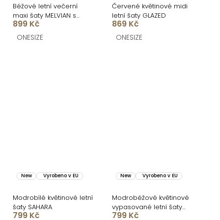
Béžové letní večerní
Červené květinové midi
maxi šaty MELVIAN s
letní šaty GLAZED
899 Kč
869 Kč
krajkou
ONESIZE
ONESIZE
New
Vyrobeno v EU
New
Vyrobeno v EU
Modrobílé květinové letní
Modrobéžové květinové
šaty SAHARA
vypasované letní šaty
799 Kč
799 Kč
SAHARA