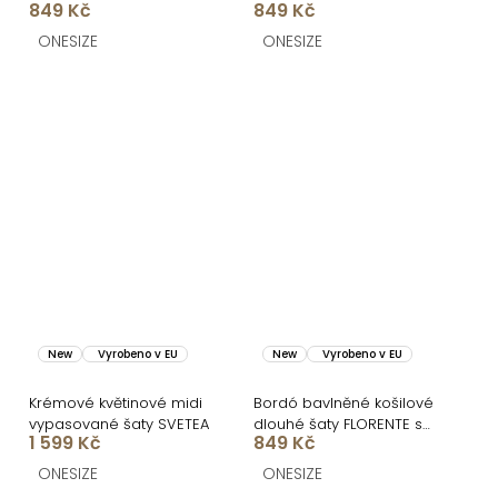
849 Kč
849 Kč
FLORENTE
FLORENTE
ONESIZE
ONESIZE
New
Vyrobeno v EU
New
Vyrobeno v EU
Krémové květinové midi
Bordó bavlněné košilové
vypasované šaty SVETEA
dlouhé šaty FLORENTE s
1 599 Kč
849 Kč
páskem
ONESIZE
ONESIZE