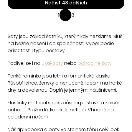
Načíst 48 dalších
O
1
8
S
v
t
l
r
á
Šaty jsou základ šatníku, který nikdy nezklame. Sluší
á
d
na běžné nošení i do společnosti. Vyber podle
n
a
příležitosti i typu postavy.
k
c
o
Podívej se i na
úzké šaty
nebo
pohodlné šaty
.
v
í
á
p
Tenká ramínka jsou letní a romantická klasika.
n
r
Působí lehce, žensky a nenuceně. Ideální na horké
í
v
dny a dovolenou. Doplň je jemnými náušnicemi.
k
Elastický materiál se přizpůsobí postavě a zaručí
y
pohodlí. Pružná látka nikde netlačí. Vhodné na
v
celodenní nošení.
ý
p
Náš tip: kabelka a boty ve stejném tónu celý look