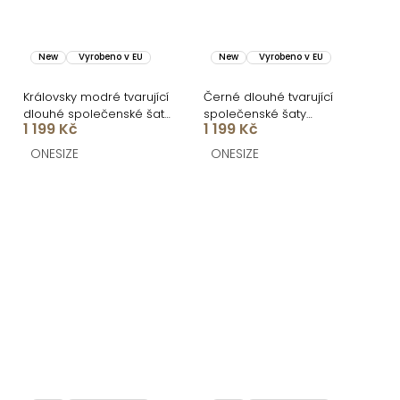
New
Vyrobeno v EU
New
Vyrobeno v EU
Královsky modré tvarující
Černé dlouhé tvarující
dlouhé společenské šaty
společenské šaty
1 199 Kč
1 199 Kč
BRANFLA
BRANFLA s výstřihem
ONESIZE
ONESIZE