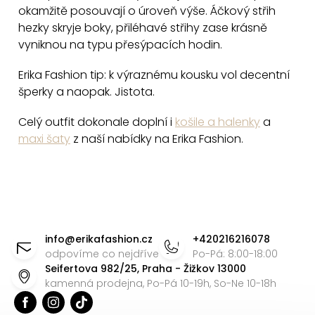
i
okamžitě posouvají o úroveň výše. Áčkový střih
s
hezky skryje boky, přiléhavé střihy zase krásně
u
vyniknou na typu přesýpacích hodin.
Erika Fashion tip: k výraznému kousku vol decentní
šperky a naopak. Jistota.
Celý outfit dokonale doplní i
košile a halenky
a
maxi šaty
z naší nabídky na Erika Fashion.
Z
á
info
@
erikafashion.cz
+420216216078
p
odpovíme co nejdříve
Po-Pá: 8:00-18:00
Seifertova 982/25, Praha - Žižkov 13000
a
kamenná prodejna, Po-Pá 10-19h, So-Ne 10-18h
t