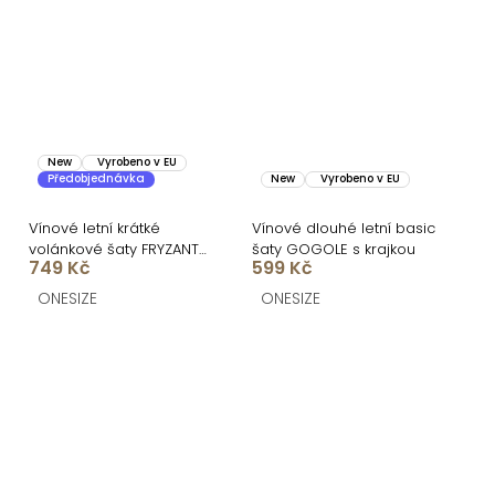
New
Vyrobeno v EU
Předobjednávka
New
Vyrobeno v EU
Vínové letní krátké
Vínové dlouhé letní basic
volánkové šaty FRYZANT
šaty GOGOLE s krajkou
749 Kč
599 Kč
na ramínka
ONESIZE
ONESIZE