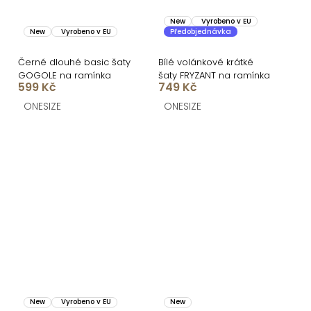
New
Vyrobeno v EU
New
Vyrobeno v EU
Předobjednávka
Černé dlouhé basic šaty
Bílé volánkové krátké
GOGOLE na ramínka
šaty FRYZANT na ramínka
599 Kč
749 Kč
ONESIZE
ONESIZE
New
Vyrobeno v EU
New