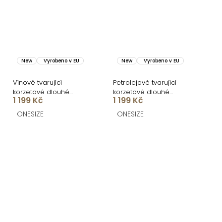
New
Vyrobeno v EU
New
Vyrobeno v EU
Vínové tvarující
Petrolejové tvarující
korzetové dlouhé
korzetové dlouhé
1 199 Kč
1 199 Kč
společenské šaty
společenské šaty
BRANFLA
BRANFLA
ONESIZE
ONESIZE