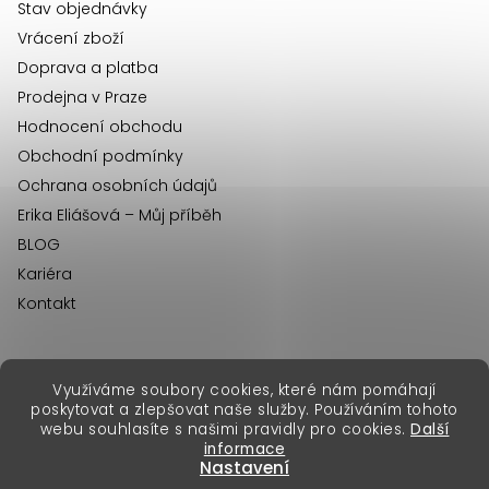
í
Stav objednávky
Vrácení zboží
Doprava a platba
Prodejna v Praze
Hodnocení obchodu
Obchodní podmínky
Ochrana osobních údajů
Erika Eliášová – Můj příběh
BLOG
Kariéra
Kontakt
Využíváme soubory cookies, které nám pomáhají
erikafashion.sk
poskytovat a zlepšovat naše služby. Používáním tohoto
Copyright 2026
Erika Fashion
. Všechna práva vyhrazena.
webu souhlasíte s našimi pravidly pro cookies.
Další
Vytvořil Shoptet Premium
&
informace
Nastavení