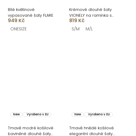
Bílé květinové
Krémové dlouhé šaty
vypasované šaty FLARE
VIONELY na ramínka s
949 Kč
819 Kč
černými puntíky
ONESIZE
S/M
M/L
New
Vyrobeno v EU
New
Vyrobeno v EU
Tmavě modré košilové
Tmavě hnědé košilové
bavlněné dlouhé šaty
elegantní dlouhé šaty