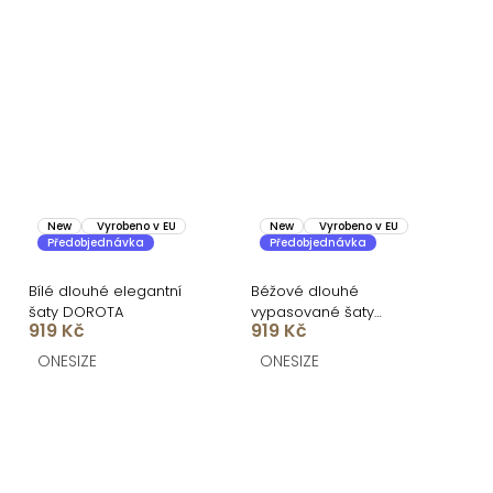
New
Vyrobeno v EU
New
Vyrobeno v EU
Předobjednávka
Předobjednávka
Bílé dlouhé elegantní
Béžové dlouhé
šaty DOROTA
vypasované šaty
919 Kč
919 Kč
DOROTA na ramínka
ONESIZE
ONESIZE