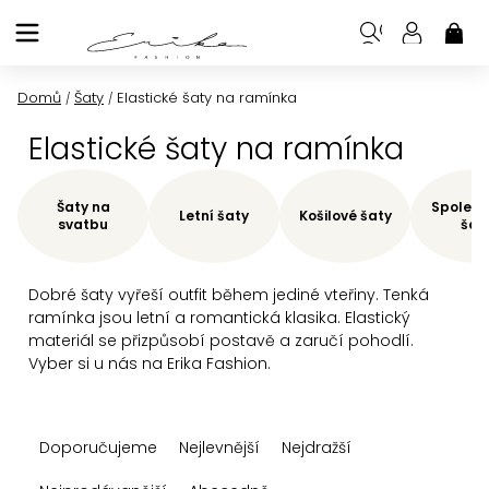
Přejít
na
NÁK
KOŠ
obsah
Domů
Šaty
Elastické šaty na ramínka
/
/
Elastické šaty na ramínka
Šaty na
Společe
Letní šaty
Košilové šaty
svatbu
šat
Dobré šaty vyřeší outfit během jediné vteřiny. Tenká
ramínka jsou letní a romantická klasika. Elastický
materiál se přizpůsobí postavě a zaručí pohodlí.
Vyber si u nás na Erika Fashion.
Ř
Doporučujeme
Nejlevnější
Nejdražší
a