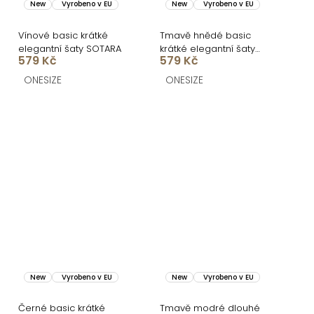
New
Vyrobeno v EU
New
Vyrobeno v EU
Vínové basic krátké
Tmavě hnědé basic
elegantní šaty SOTARA
krátké elegantní šaty
579 Kč
579 Kč
SOTARA
ONESIZE
ONESIZE
New
Vyrobeno v EU
New
Vyrobeno v EU
Černé basic krátké
Tmavě modré dlouhé