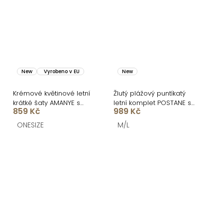
New
Vyrobeno v EU
New
Krémové květinové letní
Žlutý plážový puntíkatý
krátké šaty AMANYE s
letní komplet POSTANE se
859 Kč
989 Kč
kraťásky
sukní
ONESIZE
M/L