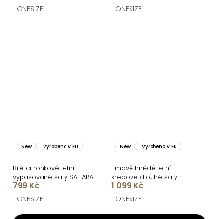
ONESIZE
ONESIZE
New
Vyrobeno v EU
New
Vyrobeno v EU
Bílé citronkové letní
Tmavě hnědé letní
vypasované šaty SAHARA
krepové dlouhé šaty
799 Kč
1 099 Kč
ROSAVIA
ONESIZE
ONESIZE