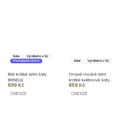
New
Vyrobeno v EU
Předobjednávka
New
Vyrobeno v EU
Bílé krátké letní šaty
Tmavě modré letní
BRINELLE
krátké květinové šaty
699 Kč
859 Kč
AMANYE s kraťásky
ONESIZE
ONESIZE