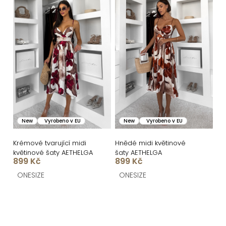
New
Vyrobeno v EU
New
Vyrobeno v EU
Krémové tvarující midi
Hnědé midi květinové
květinové šaty AETHELGA
šaty AETHELGA
899 Kč
899 Kč
ONESIZE
ONESIZE