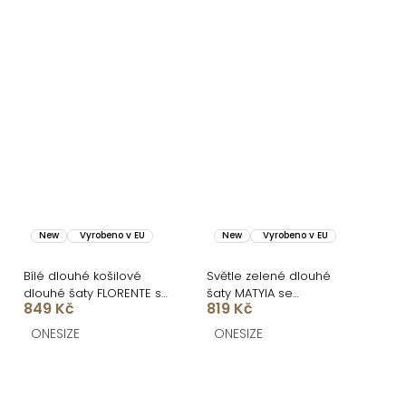
New
Vyrobeno v EU
New
Vyrobeno v EU
Bílé dlouhé košilové
Světle zelené dlouhé
dlouhé šaty FLORENTE s
šaty MATYIA se
849 Kč
819 Kč
páskem
zavazováním
ONESIZE
ONESIZE