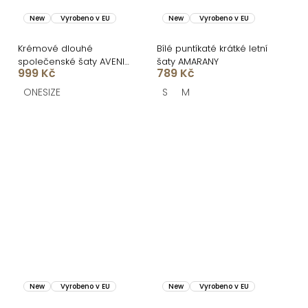
New
Vyrobeno v EU
New
Vyrobeno v EU
Krémové dlouhé
Bílé puntíkaté krátké letní
společenské šaty AVENIA
šaty AMARANY
999 Kč
789 Kč
na ramínka
ONESIZE
S
M
New
Vyrobeno v EU
New
Vyrobeno v EU