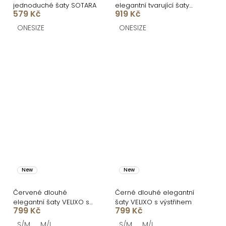
jednoduché šaty SOTARA
elegantní tvarující šaty
579 Kč
919 Kč
DOROTA
ONESIZE
ONESIZE
New
New
Červené dlouhé
Černé dlouhé elegantní
elegantní šaty VELIXO s
šaty VELIXO s výstřihem
799 Kč
799 Kč
výstřihem
S/M
M/L
S/M
M/L