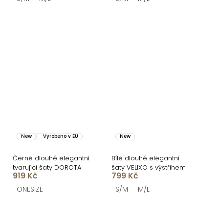
New
Vyrobeno v EU
New
Černé dlouhé elegantní
Bílé dlouhé elegantní
tvarující šaty DOROTA
šaty VELIXO s výstřihem
919 Kč
799 Kč
ONESIZE
S/M
M/L