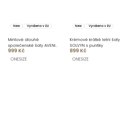
New
Vyrobeno v EU
New
Vyrobeno v EU
Mintové dlouhé
Krémové krátké letní šaty
společenské šaty AVENIA
SOLVYN s puntíky
999 Kč
899 Kč
na ramínka
ONESIZE
ONESIZE