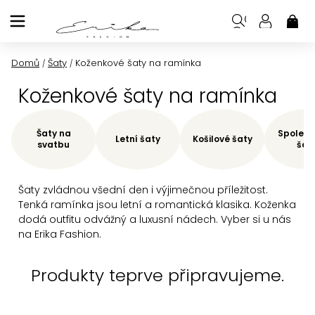
Přejít
na
NÁK
KOŠ
obsah
Domů
Šaty
Koženkové šaty na ramínka
/
/
Koženkové šaty na ramínka
Šaty na
Společe
Letní šaty
Košilové šaty
svatbu
šat
Šaty zvládnou všední den i výjimečnou příležitost.
Tenká ramínka jsou letní a romantická klasika. Koženka
dodá outfitu odvážný a luxusní nádech. Vyber si u nás
na Erika Fashion.
Produkty teprve připravujeme.