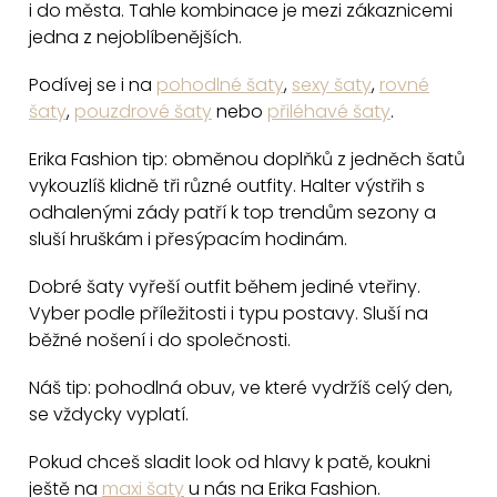
i do města. Tahle kombinace je mezi zákaznicemi
jedna z nejoblíbenějších.
Podívej se i na
pohodlné šaty
,
sexy šaty
,
rovné
šaty
,
pouzdrové šaty
nebo
přiléhavé šaty
.
Erika Fashion tip: obměnou doplňků z jedněch šatů
vykouzlíš klidně tři různé outfity. Halter výstřih s
odhalenými zády patří k top trendům sezony a
sluší hruškám i přesýpacím hodinám.
Dobré šaty vyřeší outfit během jediné vteřiny.
Vyber podle příležitosti i typu postavy. Sluší na
běžné nošení i do společnosti.
Náš tip: pohodlná obuv, ve které vydržíš celý den,
se vždycky vyplatí.
Pokud chceš sladit look od hlavy k patě, koukni
ještě na
maxi šaty
u nás na Erika Fashion.