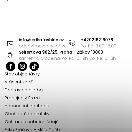
Z
á
info
@
erikafashion.cz
+420216216078
p
odpovíme co nejdříve
Po-Pá: 8:00-18:00
Seifertova 982/25, Praha - Žižkov 13000
a
kamenná prodejna, Po-Pá 10-19h, So-Ne 10-18h
t
í
Stav objednávky
Vrácení zboží
Doprava a platba
Prodejna v Praze
Hodnocení obchodu
Obchodní podmínky
Ochrana osobních údajů
Erika Eliášová – Můj příběh