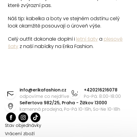
které zvýrazní pas.
Náš tip: kabelka a boty ve stejném odstínu celý
look okamžitě posouvají o úroveň výše.
Celý outfit dokonale doplní i
letní šaty
a
plesové
šaty
z naší nabídky na Erika Fashion.
Z
á
info
@
erikafashion.cz
+420216216078
p
odpovíme co nejdříve
Po-Pá: 8:00-18:00
Seifertova 982/25, Praha - Žižkov 13000
a
kamenná prodejna, Po-Pá 10-19h, So-Ne 10-18h
t
í
Stav objednávky
Vrácení zboží