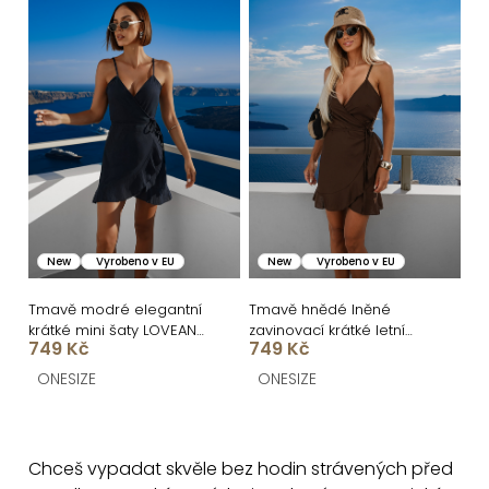
New
Vyrobeno v EU
New
Vyrobeno v EU
Tmavě modré elegantní
Tmavě hnědé lněné
krátké mini šaty LOVEANA
zavinovací krátké letní
749 Kč
749 Kč
s volánkem
šaty LOVEANA
ONESIZE
ONESIZE
O
v
Chceš vypadat skvěle bez hodin strávených před
l