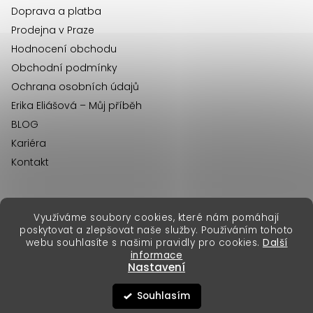
Doprava a platba
Prodejna v Praze
Hodnocení obchodu
Obchodní podmínky
Ochrana osobních údajů
Erika Eliášová – Můj příběh
BLOG
Kariéra
Kontakt
Využíváme soubory cookies, které nám pomáhají
erikafashion.sk
poskytovat a zlepšovat naše služby. Používáním tohoto
Copyright 2026
Erika Fashion
. Všechna práva vyhrazena.
webu souhlasíte s našimi pravidly pro cookies.
Další
Vytvořil Shoptet Premium
&
informace
Nastavení
Souhlasím