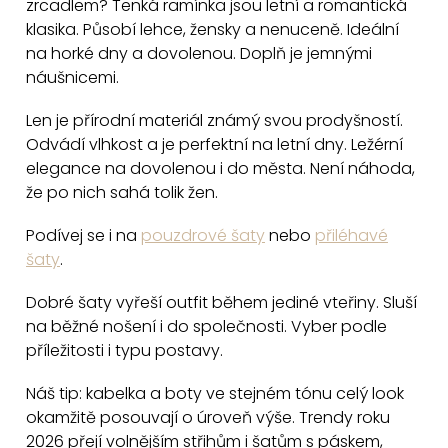
zrcadlem? Tenká ramínka jsou letní a romantická
á
klasika. Působí lehce, žensky a nenuceně. Ideální
d
na horké dny a dovolenou. Doplň je jemnými
a
náušnicemi.
c
Len je přírodní materiál známý svou prodyšností.
í
Odvádí vlhkost a je perfektní na letní dny. Ležérní
p
elegance na dovolenou i do města. Není náhoda,
r
že po nich sahá tolik žen.
v
k
Podívej se i na
pouzdrové šaty
nebo
přiléhavé
y
šaty
.
v
Dobré šaty vyřeší outfit během jediné vteřiny. Sluší
ý
na běžné nošení i do společnosti. Vyber podle
p
příležitosti i typu postavy.
i
s
Náš tip: kabelka a boty ve stejném tónu celý look
u
okamžitě posouvají o úroveň výše. Trendy roku
2026 přejí volnějším střihům i šatům s páskem,