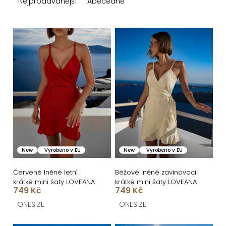
z
Nejprodávanější
Abecedně
e
n
V
í
ý
p
p
r
i
o
s
d
p
u
r
k
o
New
Vyrobeno v EU
New
Vyrobeno v EU
t
d
ů
u
Červené lněné letní
Béžové lněné zavinovací
krátké mini šaty LOVEANA
krátké mini šaty LOVEANA
k
749 Kč
749 Kč
t
ONESIZE
ONESIZE
ů