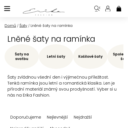
Přejít
na
NÁK
KOŠ
obsah
Domů
Šaty
Lněné šaty na ramínka
/
/
Lněné šaty na ramínka
Šaty na
Společe
Letní šaty
Košilové šaty
svatbu
šat
Šaty zvládnou všední den i výjimečnou příležitost.
Tenká ramínka jsou letní a romantická klasika. Len je
přírodní materiál známý svou prodyšností. Vyber si u
nás na Erika Fashion.
Ř
Doporučujeme
Nejlevnější
Nejdražší
a