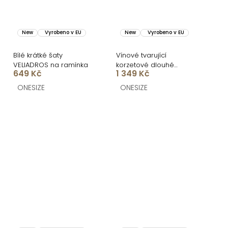
New
Vyrobeno v EU
New
Vyrobeno v EU
Bílé krátké šaty
Vínové tvarující
VELIADROS na ramínka
korzetové dlouhé
649 Kč
1 349 Kč
společenské šaty
FRUESTA
ONESIZE
ONESIZE