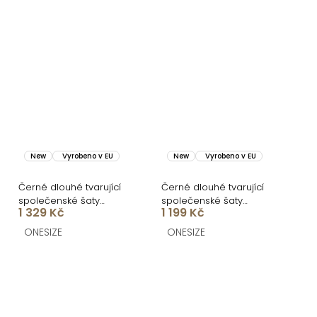
New
Vyrobeno v EU
New
Vyrobeno v EU
Černé dlouhé tvarující
Černé dlouhé tvarující
společenské šaty
společenské šaty
1 329 Kč
1 199 Kč
CRUNCHA na jedno
BRANFLA s výstřihem
rameno
ONESIZE
ONESIZE