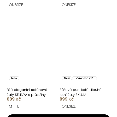
ONESIZE
ONESIZE
New
New
Vyrobeno v EU
Bílé elegantní saténové
Růžové puntikaté dlouhé
šaty SELINYA s průstřihy
letní šaty EXLUM
889 Kč
899 Kč
M
L
ONESIZE