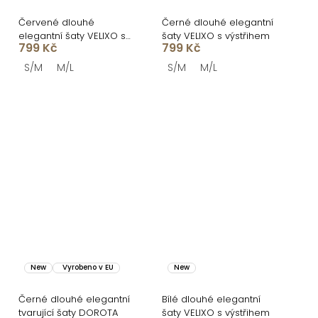
Červené dlouhé
Černé dlouhé elegantní
elegantní šaty VELIXO s
šaty VELIXO s výstřihem
799 Kč
799 Kč
výstřihem
S/M
M/L
S/M
M/L
New
Vyrobeno v EU
New
Černé dlouhé elegantní
Bílé dlouhé elegantní
tvarující šaty DOROTA
šaty VELIXO s výstřihem