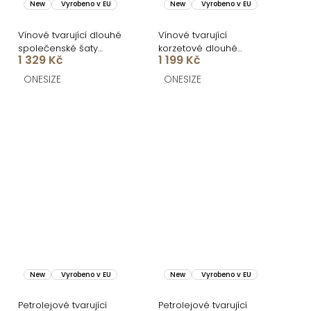
New
Vyrobeno v EU
New
Vyrobeno v EU
Vínové tvarující dlouhé
Vínové tvarující
společenské šaty
korzetové dlouhé
1 329 Kč
1 199 Kč
CRUNCHA na jedno
společenské šaty
rameno
BRANFLA
ONESIZE
ONESIZE
New
Vyrobeno v EU
New
Vyrobeno v EU
Petrolejové tvarující
Petrolejové tvarující