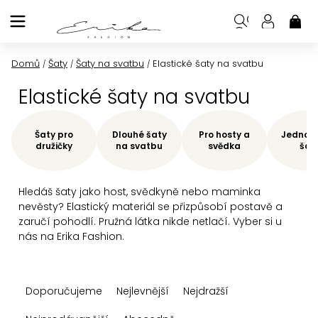
Přejít
na
NÁK
KOŠ
obsah
Domů
Šaty
Šaty na svatbu
Elastické šaty na svatbu
/
/
/
Elastické šaty na svatbu
Šaty pro
Dlouhé šaty
Pro hosty a
Jednod
družičky
na svatbu
svědka
šat
Hledáš šaty jako host, svědkyně nebo maminka
nevěsty? Elastický materiál se přizpůsobí postavě a
zaručí pohodlí. Pružná látka nikde netlačí. Vyber si u
nás na Erika Fashion.
Ř
Doporučujeme
Nejlevnější
Nejdražší
a