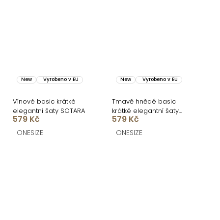
New
Vyrobeno v EU
New
Vyrobeno v EU
Vínové basic krátké
Tmavě hnědé basic
elegantní šaty SOTARA
krátké elegantní šaty
579 Kč
579 Kč
SOTARA
ONESIZE
ONESIZE