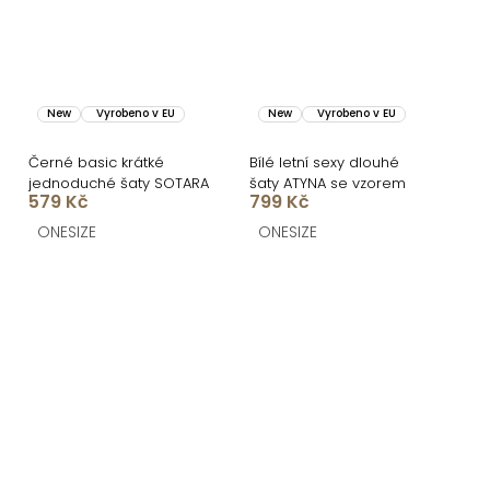
New
Vyrobeno v EU
New
Vyrobeno v EU
Černé basic krátké
Bílé letní sexy dlouhé
jednoduché šaty SOTARA
šaty ATYNA se vzorem
579 Kč
799 Kč
ONESIZE
ONESIZE