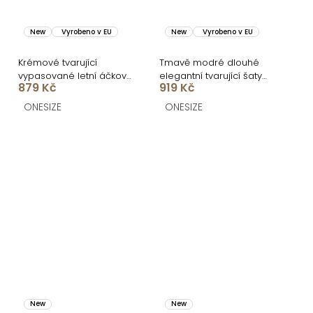
New
Vyrobeno v EU
New
Vyrobeno v EU
Krémové tvarující
Tmavě modré dlouhé
vypasované letní áčkové
elegantní tvarující šaty
879 Kč
919 Kč
midi šaty VORTA
DOROTA
ONESIZE
ONESIZE
New
New