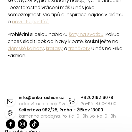
se vždycky vyplatí. Snadný nákup, rychlé doručení
i
i bezstarostné vrácení máš u nás jako
s
samozřejmost. Víc tipů a inspirace najdeš v článku
u
o
návratu puntíků
.
Prohlédni si celou nabídku
šaty na svatbu
. Pokud
chceš sladit look od hlavy k patě, koukni ještě na
dámské kalhoty
,
kraťasy
a
trenčkoty
u nás na Erika
Fashion.
Z
á
info
@
erikafashion.cz
+420216216078
p
odpovíme co nejdříve
Po-Pá: 8:00-18:00
Seifertova 982/25, Praha - Žižkov 13000
a
kamenná prodejna, Po-Pá 10-19h, So-Ne 10-18h
t
Stav objednávky