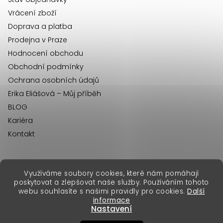
í
Vrácení zboží
Doprava a platba
Prodejna v Praze
Hodnocení obchodu
Obchodní podmínky
Ochrana osobních údajů
Erika Eliášová – Můj příběh
BLOG
Kariéra
Kontakt
Využíváme soubory cookies, které nám pomáhají
erikafashion.sk
poskytovat a zlepšovat naše služby. Používáním tohoto
Copyright 2026
Erika Fashion
. Všechna práva vyhrazena.
webu souhlasíte s našimi pravidly pro cookies.
Další
Vytvořil Shoptet Premium
&
informace
Nastavení