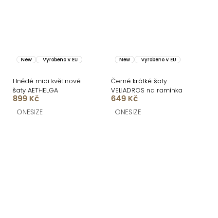
New
Vyrobeno v EU
New
Vyrobeno v EU
Hnědé midi květinové
Černé krátké šaty
šaty AETHELGA
VELIADROS na ramínka
899 Kč
649 Kč
ONESIZE
ONESIZE