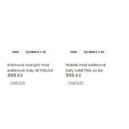
New
Vyrobeno v EU
New
Vyrobeno v EU
Krémové tvarující midi
Hnědé midi květinové
květinové šaty AETHELGA
šaty LUMETRIA za krk
899 Kč
999 Kč
ONESIZE
ONESIZE