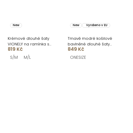
New
New
Vyrobeno v EU
Krémové dlouhé šaty
Tmavě modré košilové
VIONELY na ramínka s
bavlněné dlouhé šaty
819 Kč
849 Kč
černými puntíky
FLORENTE
S/M
M/L
ONESIZE