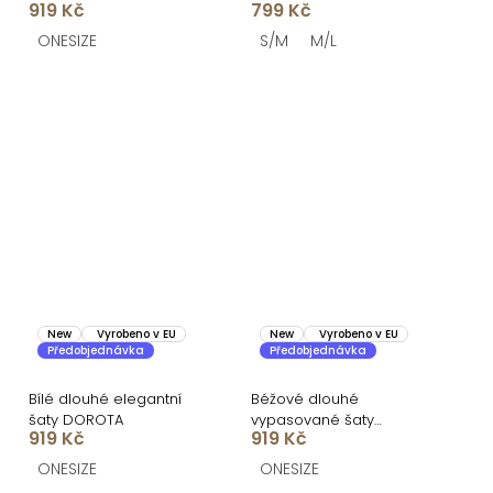
919 Kč
799 Kč
ONESIZE
S/M
M/L
New
Vyrobeno v EU
New
Vyrobeno v EU
Předobjednávka
Předobjednávka
Bílé dlouhé elegantní
Béžové dlouhé
šaty DOROTA
vypasované šaty
919 Kč
919 Kč
DOROTA na ramínka
ONESIZE
ONESIZE