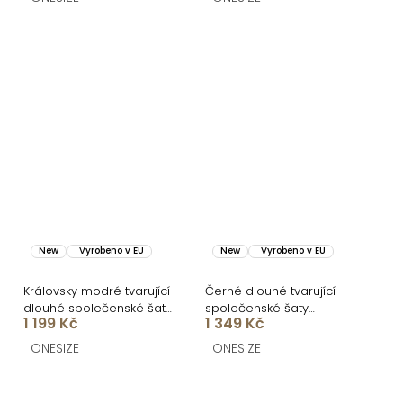
New
Vyrobeno v EU
New
Vyrobeno v EU
Královsky modré tvarující
Černé dlouhé tvarující
dlouhé společenské šaty
společenské šaty
1 199 Kč
1 349 Kč
BRANFLA
FRUESTA
ONESIZE
ONESIZE