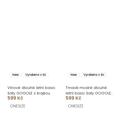
New
Vyrobeno v EU
New
Vyrobeno v EU
Vínové dlouhé letní basic
Tmavě modré dlouhé
šaty GOGOLE s krajkou
letní basic šaty GOGOLE
599 Kč
599 Kč
s krajkou
ONESIZE
ONESIZE