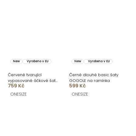
New
Vyrobeno v EU
New
Vyrobeno v EU
Červené tvarující
Černé dlouhé basic šaty
vypasované áčkové šaty
GOGOLE na ramínka
759 Kč
599 Kč
MIRALIS
ONESIZE
ONESIZE