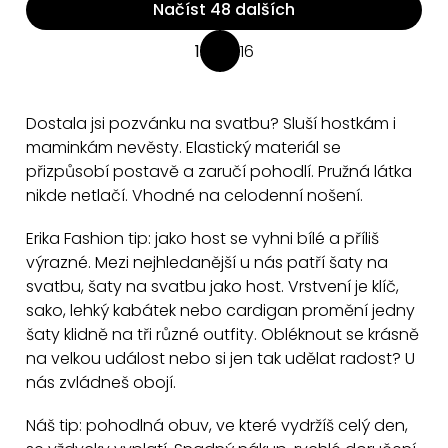
Načíst 48 dalších
O
1
16
S
v
t
l
r
á
Dostala jsi pozvánku na svatbu? Sluší hostkám i
á
d
maminkám nevěsty. Elastický materiál se
n
a
přizpůsobí postavě a zaručí pohodlí. Pružná látka
k
nikde netlačí. Vhodné na celodenní nošení.
c
o
v
í
Erika Fashion tip: jako host se vyhni bílé a příliš
á
p
výrazné. Mezi nejhledanější u nás patří šaty na
n
r
svatbu, šaty na svatbu jako host. Vrstvení je klíč,
í
v
sako, lehký kabátek nebo cardigan promění jedny
k
šaty klidně na tři různé outfity. Obléknout se krásně
y
na velkou událost nebo si jen tak udělat radost? U
v
nás zvládneš obojí.
ý
Náš tip: pohodlná obuv, ve které vydržíš celý den,
p