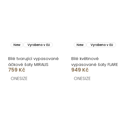
New
Vyrobeno v EU
New
Vyrobeno v EU
Bílé tvarující vypasované
Bílé květinové
áčkové šaty MIRALIS
vypasované šaty FLARE
759 Kč
949 Kč
ONESIZE
ONESIZE