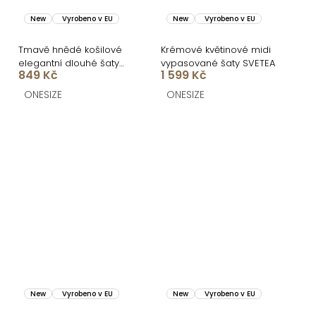
New
Vyrobeno v EU
New
Vyrobeno v EU
Tmavě hnědé košilové
Krémové květinové midi
elegantní dlouhé šaty
vypasované šaty SVETEA
849 Kč
1 599 Kč
FLORENTE
ONESIZE
ONESIZE
New
Vyrobeno v EU
New
Vyrobeno v EU