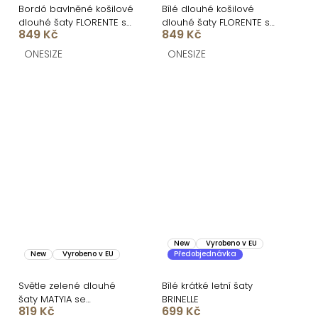
Bordó bavlněné košilové
Bílé dlouhé košilové
dlouhé šaty FLORENTE s
dlouhé šaty FLORENTE s
849 Kč
849 Kč
páskem
páskem
ONESIZE
ONESIZE
New
Vyrobeno v EU
New
Vyrobeno v EU
Předobjednávka
Světle zelené dlouhé
Bílé krátké letní šaty
šaty MATYIA se
BRINELLE
819 Kč
699 Kč
zavazováním