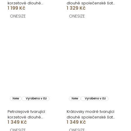
korzetové dlouhé
dlouhé společenské šaty
1 199 Kč
1 329 Kč
společenské šaty
CRUNCHA na jedno
BRANFLA
rameno
ONESIZE
ONESIZE
New
Vyrobeno v EU
New
Vyrobeno v EU
Petrolejové tvarující
Královsky modré tvarující
korzetové dlouhé
dlouhé společenské šaty
1 349 Kč
1 349 Kč
společenské šaty
FRUESTA
FRUESTA
ONESIZE
ONESIZE