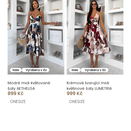
New
Vyrobeno v EU
New
Vyrobeno v EU
Modré midi květované
Krémové tvarující midi
šaty AETHELGA
květinové šaty LUMETRIA
899 Kč
999 Kč
ONESIZE
ONESIZE