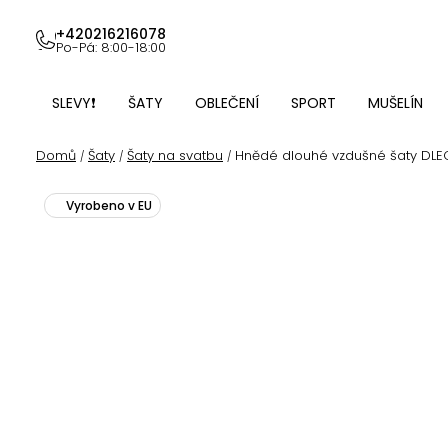
Přejít
na
+420216216078
Po-Pá: 8:00-18:00
obsah
SLEVY❗
ŠATY
OBLEČENÍ
SPORT
MUŠELÍN
Domů
Šaty
Šaty na svatbu
Hnědé dlouhé vzdušné šaty DL
/
/
/
Vyrobeno v EU