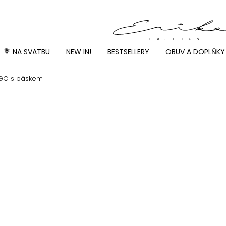
💐 NA SVATBU
NEW IN!
BESTSELLERY
OBUV A DOPLŇKY
EGO s páskem