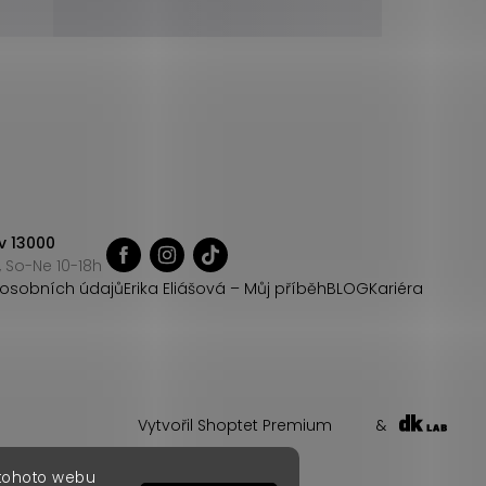
v 13000
 So-Ne 10-18h
osobních údajů
Erika Eliášová – Můj příběh
BLOG
Kariéra
Vytvořil Shoptet Premium
&
 tohoto webu