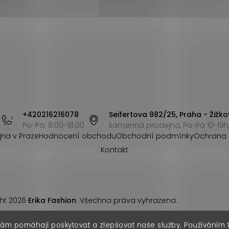
+420216216078
Seifertova 982/25, Praha - Žižko
Po-Pá: 8:00-18:00
kamenná prodejna, Po-Pá 10-19h,
jna v Praze
Hodnocení obchodu
Obchodní podmínky
Ochrana 
Kontakt
ht 2026
Erika Fashion
. Všechna práva vyhrazena.
nám pomáhají poskytovat a zlepšovat naše služby. Používáním