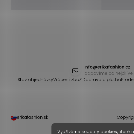
Z
á
info
@
erikafashion.cz
odpovíme co nejdříve
p
Stav objednávky
Vrácení zboží
Doprava a platba
Prode
a
t
í
erikafashion.sk
Copyrig
Využíváme soubory cookies, které 