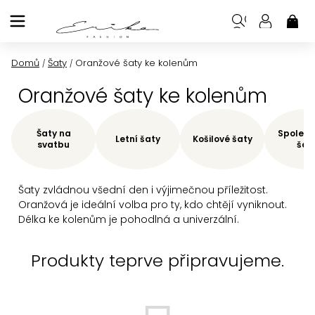
Přejít
na
NÁK
KOŠ
obsah
Domů
Šaty
Oranžové šaty ke kolenům
/
/
Oranžové šaty ke kolenům
Šaty na
Společe
Letní šaty
Košilové šaty
svatbu
šat
Šaty zvládnou všední den i výjimečnou příležitost.
Oranžová je ideální volba pro ty, kdo chtějí vyniknout.
Délka ke kolenům je pohodlná a univerzální.
Produkty teprve připravujeme.