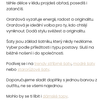
téhle délce v klidu projdeš obřad, posedíš i
zatančíš.
Oranžová vyzařuje energii, radost a originalitu.
Oranžová je ideální volba pro ty, kdo chtějí
vyniknout. Dodá stylu svěžest a originalitu.
Šaty jsou základ šatníku, který nikdy nezklame.
Vyber podle příležitosti i typu postavy. Sluší na
běžné nošení i do společnosti.
Podívej se i na
trendy stříbrné šaty
,
modré šaty
nebo
starorůžové šaty
.
Doporučujeme sladit doplňky s jednou barvou z
outfitu, ne se všemi najednou.
Mohlo by se ti líbit i
dámské topy
.