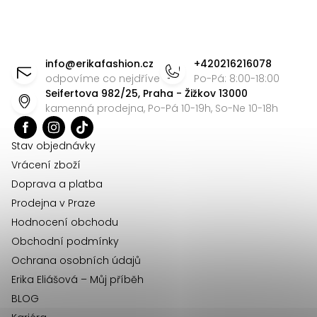
Z
á
info
@
erikafashion.cz
+420216216078
p
odpovíme co nejdříve
Po-Pá: 8:00-18:00
Seifertova 982/25, Praha - Žižkov 13000
a
kamenná prodejna, Po-Pá 10-19h, So-Ne 10-18h
t
í
Stav objednávky
Vrácení zboží
Doprava a platba
Prodejna v Praze
Hodnocení obchodu
Obchodní podmínky
Ochrana osobních údajů
Erika Eliášová – Můj příběh
BLOG