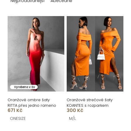
z
Nejprodávanější
Abecedně
e
n
V
í
ý
p
p
r
i
o
s
d
p
u
r
k
o
Vyrobeno v EU
t
d
ů
u
Oranžové ombre šaty
Oranžové strečové šaty
RITTA přes jedno rameno
KOANTES s rozparkem
k
671 Kč
300 Kč
t
ONESIZE
M/L
ů
O