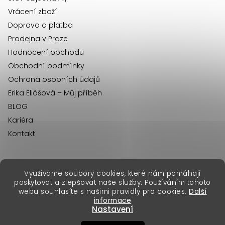
Vrácení zboží
Doprava a platba
Prodejna v Praze
Hodnocení obchodu
Obchodní podmínky
Ochrana osobních údajů
Erika Eliášová – Můj příběh
BLOG
Kariéra
Kontakt
Využíváme soubory cookies, které nám pomáhají
erikafashion.sk
poskytovat a zlepšovat naše služby. Používáním tohoto
Copyright 2026
Erika Fashion
. Všechna práva vyhrazena.
webu souhlasíte s našimi pravidly pro cookies.
Další
Vytvořil Shoptet Premium
&
informace
Nastavení