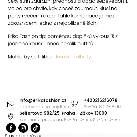
Sexy střih zdůrazní přednosti a dodá sebevědomí.
u
Volba pro chvíle, kdy chceš zaujmout. Sluší na
párty i večerní akce. Tahle kombinace je mezi
zákaznicemi jedna z nejoblíbenějších.
Erika Fashion tip: obměnou doplňků vykouzlíš z
jednoho kousku hned několik outfitů.
Mohlo by se ti líbit i
dámské kalhoty
.
Z
á
info
@
erikafashion.cz
+420216216078
p
odpovíme co nejdříve
Po-Pá: 8:00-18:00
Seifertova 982/25, Praha - Žižkov 13000
a
kamenná prodejna, Po-Pá 10-19h, So-Ne 10-18h
t
í
Stav objednávky