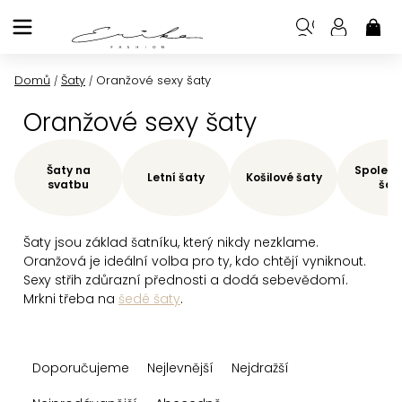
Přejít
na
NÁK
KOŠ
obsah
Domů
Šaty
Oranžové sexy šaty
/
/
Oranžové sexy šaty
Šaty na
Společe
Letní šaty
Košilové šaty
svatbu
šat
Šaty jsou základ šatníku, který nikdy nezklame.
Oranžová je ideální volba pro ty, kdo chtějí vyniknout.
Sexy střih zdůrazní přednosti a dodá sebevědomí.
Mrkni třeba na
šedé šaty
.
Ř
Doporučujeme
Nejlevnější
Nejdražší
a