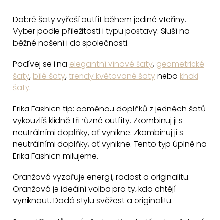
v
Dobré šaty vyřeší outfit během jediné vteřiny.
l
Vyber podle příležitosti i typu postavy. Sluší na
á
běžné nošení i do společnosti.
d
a
Podívej se i na
elegantní vínové šaty
,
geometrické
c
šaty
,
bílé šaty
,
trendy květované šaty
nebo
khaki
šaty
.
í
p
Erika Fashion tip: obměnou doplňků z jedněch šatů
r
vykouzlíš klidně tři různé outfity. Zkombinuj ji s
v
neutrálními doplňky, ať vynikne. Zkombinuj ji s
k
neutrálními doplňky, ať vynikne. Tento typ úplně na
y
Erika Fashion milujeme.
v
Oranžová vyzařuje energii, radost a originalitu.
ý
Oranžová je ideální volba pro ty, kdo chtějí
p
vyniknout. Dodá stylu svěžest a originalitu.
i
s