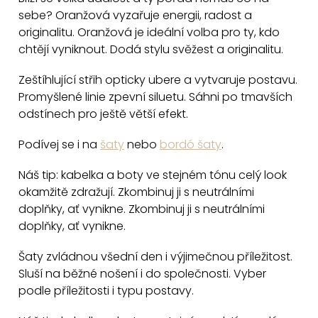
l
sebe? Oranžová vyzařuje energii, radost a
á
originalitu. Oranžová je ideální volba pro ty, kdo
d
chtějí vyniknout. Dodá stylu svěžest a originalitu.
a
c
Zeštíhlující střih opticky ubere a vytvaruje postavu.
Promyšlené linie zpevní siluetu. Sáhni po tmavších
í
odstínech pro ještě větší efekt.
p
r
Podívej se i na
šaty
nebo
bordó šaty
.
v
k
Náš tip: kabelka a boty ve stejném tónu celý look
y
okamžitě zdražují. Zkombinuj ji s neutrálními
v
doplňky, ať vynikne. Zkombinuj ji s neutrálními
doplňky, ať vynikne.
ý
p
Šaty zvládnou všední den i výjimečnou příležitost.
i
Sluší na běžné nošení i do společnosti. Vyber
s
podle příležitosti i typu postavy.
u