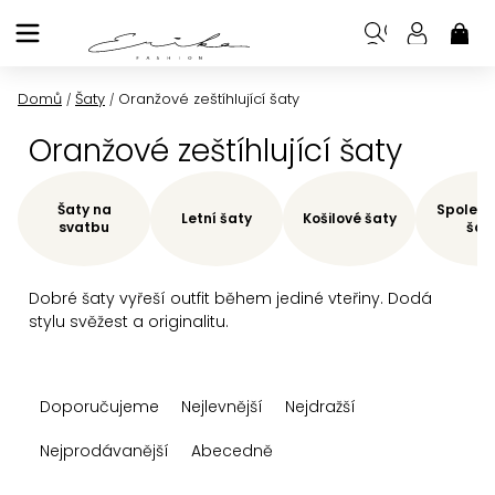
Přejít
na
NÁK
KOŠ
obsah
Domů
Šaty
Oranžové zeštíhlující šaty
/
/
Oranžové zeštíhlující šaty
Šaty na
Společe
Letní šaty
Košilové šaty
svatbu
šat
Dobré šaty vyřeší outfit během jediné vteřiny. Dodá
stylu svěžest a originalitu.
Ř
Doporučujeme
Nejlevnější
Nejdražší
a
z
Nejprodávanější
Abecedně
e