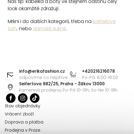
Náš tip: kabelka a boty ve stejném odstínu celý
look okamžitě zdražují.
Mrkni i do dalších kategorií, třeba na
koktejlové
šaty
nebo
dámské sukně
.
Z
á
info
@
erikafashion.cz
+420216216078
p
odpovíme co nejdříve
Po-Pá: 8:00-18:00
Seifertova 982/25, Praha - Žižkov 13000
a
kamenná prodejna, Po-Pá 10-19h, So-Ne 10-18h
t
í
Stav objednávky
Vrácení zboží
Doprava a platba
Prodejna v Praze