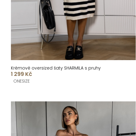
k
u
t
k
ů
t
ů
Krémové oversized šaty SHARMILA s pruhy
1 299 Kč
ONESIZE