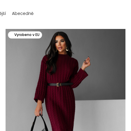
jší
Abecedně
Vyrobeno v EU