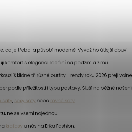
ryje, co je třeba, a působí moderně. Vyvaž ho útlejší obuví.
ují komfort s elegancí. Ideální na podzim a zimu.
uzlíš klidně tři různé outfity. Trendy roku 2026 přejí voln
er podle příležitosti i typu postavy. Sluší na běžné nošení
 šaty
,
sexy šaty
nebo
rovné šaty
.
tu, ne se všemi najednou.
 na
kraťasy
u nás na Erika Fashion.