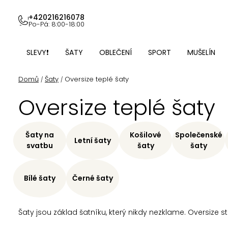
Přejít
na
+420216216078
Po-Pá: 8:00-18:00
obsah
SLEVY❗
ŠATY
OBLEČENÍ
SPORT
MUŠELÍN
Domů
Šaty
Oversize teplé šaty
/
/
Oversize teplé šaty
Šaty na
Košilové
Společenské
Letní šaty
svatbu
šaty
šaty
Bílé šaty
Černé šaty
Šaty jsou základ šatníku, který nikdy nezklame. Oversize st