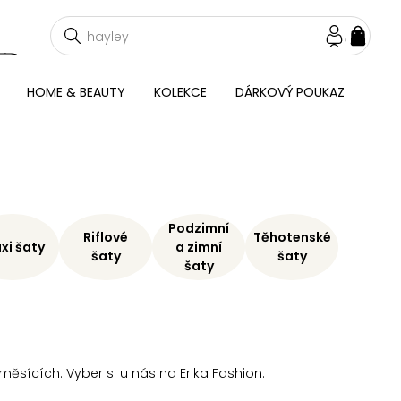
NÁKU
KOŠÍ
HOME & BEAUTY
KOLEKCE
DÁRKOVÝ POUKAZ
Podzimní
Riflové
Těhotenské
xi šaty
a zimní
šaty
šaty
šaty
 měsících. Vyber si u nás na Erika Fashion.