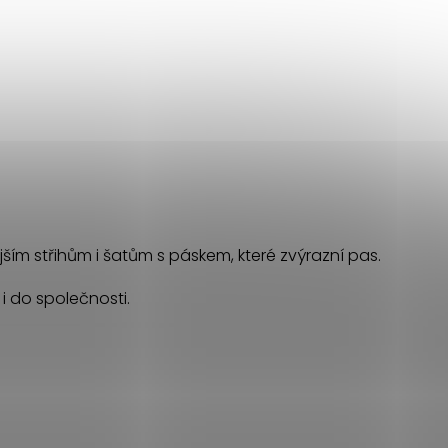
ějším střihům i šatům s páskem, které zvýrazní pas.
 i do společnosti.