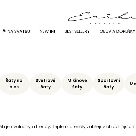
💐 NA SVATBU
NEW IN!
BESTSELLERY
OBUV A DOPLŇKY
Šaty na
Svetrové
Mikinové
Sportovní
Ma
ples
šaty
šaty
šaty
řih je uvolněný a trendy. Teplé materiály zahřejí v chladnějších