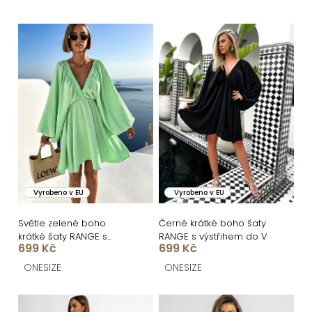
e
n
V
í
ý
p
p
r
i
o
s
d
p
u
r
k
o
Vyrobeno v EU
Vyrobeno v EU
t
d
ů
u
Světle zelené boho
Černé krátké boho šaty
krátké šaty RANGE s
RANGE s výstřihem do V
k
699 Kč
699 Kč
výstřihem
t
ONESIZE
ONESIZE
ů