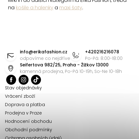
Mrkni i do dalších kategorií na Erika Fashion, třeba
na
košile a halenky
a
maxi šaty
.
Z
á
info
@
erikafashion.cz
+420216216078
p
odpovíme co nejdříve
Po-Pá: 8:00-18:00
Seifertova 982/25, Praha - Žižkov 13000
a
kamenná prodejna, Po-Pá 10-19h, So-Ne 10-18h
t
í
Stav objednávky
Vrácení zboží
Doprava a platba
Prodejna v Praze
Hodnocení obchodu
Obchodní podmínky
Ochrana osobních údajů