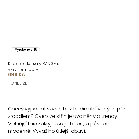
Vyrobeno v EU
Khaki krátké šaty RANGE s
výstřihem do V
699 Kč
ONESIZE
O
v
Chceš vypadat skvěle bez hodin strávených před
l
zrcadlem? Oversize střih je uvolněný a trendy.
á
Volnější linie zakryje, co je třeba, a působí
d
moderně. Vyvaž ho útlejší obuví.
a