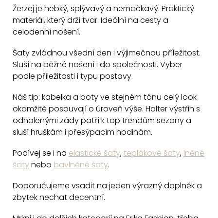
c
Žerzej je hebký, splývavý a nemačkavý. Praktický
materiál, který drží tvar. Ideální na cesty a
í
celodenní nošení.
p
r
Šaty zvládnou všední den i výjimečnou příležitost.
v
Sluší na běžné nošení i do společnosti. Vyber
k
podle příležitosti i typu postavy.
y
v
Náš tip: kabelka a boty ve stejném tónu celý look
okamžitě posouvají o úroveň výše. Halter výstřih s
ý
odhalenými zády patří k top trendům sezony a
p
sluší hruškám i přesýpacím hodinám.
i
s
Podívej se i na
elastické šaty
,
teplákové šaty
,
lněné
u
šaty
nebo
bavlněné šaty
.
Doporučujeme vsadit na jeden výrazný doplněk a
zbytek nechat decentní.