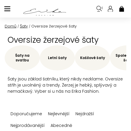
Přejít
na
NÁK
KOŠ
obsah
Domů
Šaty
Oversize žerzejové šaty
/
/
Oversize žerzejové šaty
Šaty na
Společe
Letní šaty
Košilové šaty
svatbu
šat
Šaty jsou základ šatníku, který nikdy nezklame. Oversize
střih je uvolněný a trendy. Žerzej je hebký, splývavý a
nemačkavý. Vyber si u nás na Erika Fashion.
Ř
Doporučujeme
Nejlevnější
Nejdražší
a
z
Nejprodávanější
Abecedně