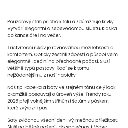
ů
O
v
Pouzdrový střih přiléhá k tělu a zdůrazňuje křivky.
l
Vytváří elegantní a sebevědomou siluetu. Klasika
á
do kanceláře i na večer.
d
a
Tříčtvrteční rukáv je rovnováhou mezi lehkostí a
c
komfortem. Opticky zeštíhlí zápěstí a působí velmi
elegantně. Ideální na přechodné počasí. Sluší
í
většině typů postavy. Řadí se k tomu
p
nejžádanějšímu z naší nabídky.
r
v
Náš tip: kabelka a boty ve stejném tónu celý look
k
okamžitě posouvají o úroveň výše. Trendy roku
y
2026 přejí volnějším střihům i šatům s páskem,
v
které zvýrazní pas.
ý
Šaty zvládnou všední den i výjimečnou příležitost.
p
Sluší na běžné nošení i do společnosti. Vyber