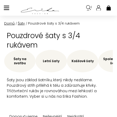
Přejít
na
NÁK
KOŠ
obsah
Domů
Šaty
Pouzdrové šaty s 3/4 rukávem
/
/
Pouzdrové šaty s 3/4
rukávem
Šaty na
Společe
Letní šaty
Košilové šaty
svatbu
šat
Šaty jsou základ šatníku, který nikdy nezklame.
Pouzdrový střih přiléhá k tělu a zdůrazňuje křivky.
Tříčtvrteční rukáv je rovnováhou mezi lehkostí a
komfortem. Vyber si u nás na Erika Fashion.
Ř
Doporučujeme
Nejlevnější
Nejdražší