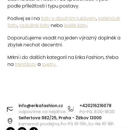
i
podle příležitosti i typu postavy.
s
u
Podívej se i na
šaty s dlouhým rukávem
,
saténové
šaty
,
vzdušné šaty
nebo
lesklé šaty
.
Doporučujeme vsadit na jeden výrazný doplněk a
zbytek nechat decentní.
Mrkni i do dalších kategorií na Erika Fashion, třeba
na
trenčkoty
a
svetry
.
Z
á
info
@
erikafashion.cz
+420216216078
p
odpovíme co nejdříve
Po-Pá: 8:00-18:00
Seifertova 982/25, Praha - Žižkov 13000
a
kamenná prodejna, Po-Pá 10-19h, So-Ne 10-18h