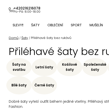
Přejít
na
+420216216078
Po-Pá: 8:00-18:00
obsah
SLEVY❗
ŠATY
OBLEČENÍ
SPORT
MUŠELÍN
Domů
Šaty
Přiléhavé šaty bez rukávů
/
/
Přiléhavé šaty bez 
Šaty na
Košilové
Společenské
Letní šaty
svatbu
šaty
šaty
Bílé šaty
Černé šaty
Dobré šaty vyřeší outfit během jediné vteřiny. Přiléhavý st
Fashion.