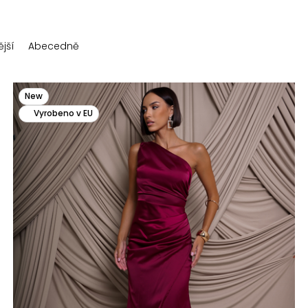
jší
Abecedně
New
Vyrobeno v EU