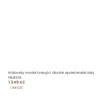
Královsky modré tvarující dlouhé společenské šaty
FRUESTA
1 349 Kč
ONESIZE