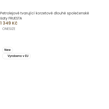
Petrolejové tvarující korzetové dlouhé společenské
šaty FRUESTA
1 349 Kč
ONESIZE
New
Vyrobeno v EU