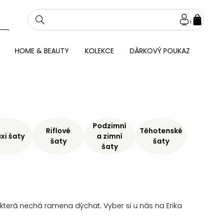
NÁKU
KOŠÍ
HOME & BEAUTY
KOLEKCE
DÁRKOVÝ POUKAZ
Podzimní
Riflové
Těhotenské
xi šaty
a zimní
šaty
šaty
šaty
ka, která nechá ramena dýchat. Vyber si u nás na Erika