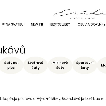
💐 NA SVATBU
NEW IN!
BESTSELLERY
OBUV A DOPLŇKY
rukávů
Šaty na
Svetrové
Mikinové
Sportovní
Ma
ples
šaty
šaty
šaty
řih kopíruje postavu a zvýrazní křivky. Bez rukávů je letní klasi