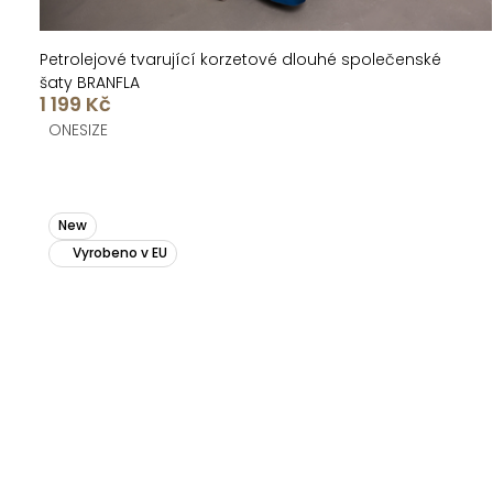
Petrolejové tvarující korzetové dlouhé společenské
šaty BRANFLA
1 199 Kč
ONESIZE
New
Vyrobeno v EU