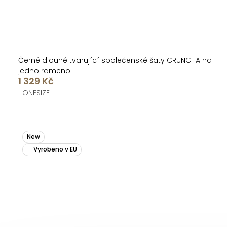
Černé dlouhé tvarující společenské šaty CRUNCHA na
jedno rameno
1 329 Kč
ONESIZE
New
Vyrobeno v EU