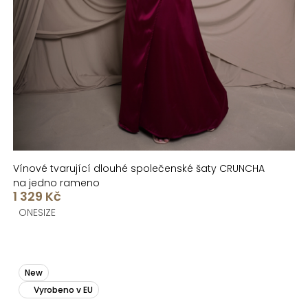
Vínové tvarující dlouhé společenské šaty CRUNCHA
na jedno rameno
1 329 Kč
ONESIZE
New
Vyrobeno v EU