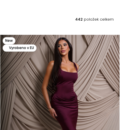
442
položek celkem
New
Vyrobeno v EU