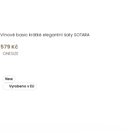
Vínové basic krátké elegantní šaty SOTARA
579 Kč
ONESIZE
New
Vyrobeno v EU