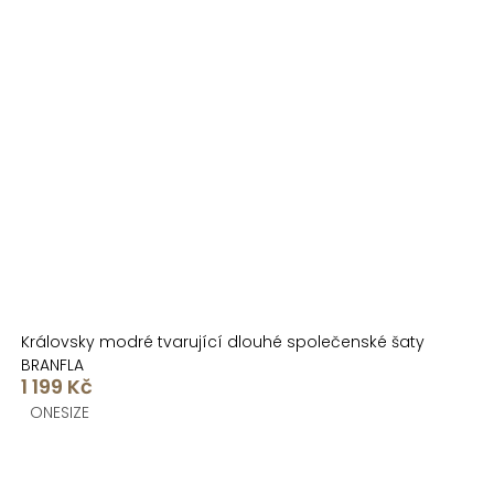
Královsky modré tvarující dlouhé společenské šaty
BRANFLA
1 199 Kč
ONESIZE