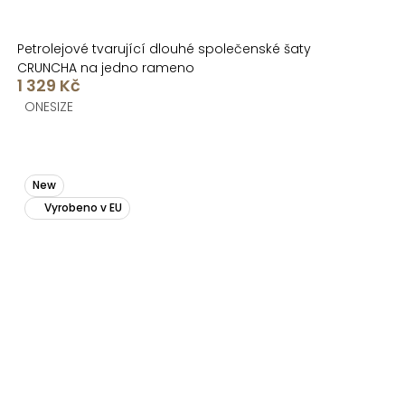
Petrolejové tvarující dlouhé společenské šaty
CRUNCHA na jedno rameno
1 329 Kč
ONESIZE
New
Vyrobeno v EU