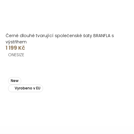
Černé dlouhé tvarující společenské šaty BRANFLA s
výstřihem
1 199 Kč
ONESIZE
New
Vyrobeno v EU