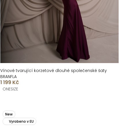
Vínové tvarující korzetové dlouhé společenské šaty
BRANFLA
1 199 Kč
ONESIZE
New
Vyrobeno v EU