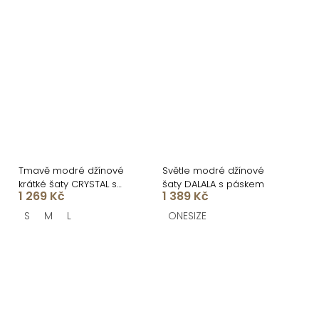
Tmavě modré džínové
Světle modré džínové
krátké šaty CRYSTAL s
šaty DALALA s páskem
1 269 Kč
1 389 Kč
dlouhým rukávem
S
M
L
ONESIZE