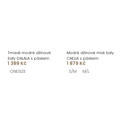
Tmavě modré džínové
Modré džínové midi šaty
šaty DALALA s páskem
CAELIA s páskem
1 389 Kč
1 879 Kč
ONESIZE
S/M
M/L