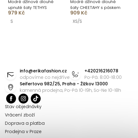
Modré džínové dlouhé
Modré džínové dlouhé
upnuté šaty TETHYS
šaty CHEETAHY s páskem
979 Kč
909 Kč
S
XS/S
O
v
l
á
Z
d
á
info
@
erikafashion.cz
+420216216078
a
p
odpovíme co nejdříve
Po-Pá: 8:00-18:00
c
Seifertova 982/25, Praha - Žižkov 13000
a
í
kamenná prodejna, Po-Pá 10-19h, So-Ne 10-18h
t
p
r
í
Stav objednávky
v
Vrácení zboží
k
Doprava a platba
y
Prodejna v Praze