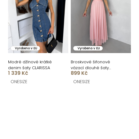
Vyrobeno v EU
Vyrobeno v EU
Modré džínové krátké
Broskvové šifonové
denim šaty CLARISSA
vázací dlouhé šaty
1 339 Kč
899 Kč
VIONELA
ONESIZE
ONESIZE