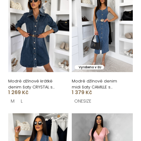
í
ý
p
p
r
i
o
s
d
p
u
r
k
o
Vyrobeno v EU
t
d
ů
u
Modré džínové krátké
Modré džínové denim
denim šaty CRYSTAL s
midi šaty CAMILLE s
k
1 269 Kč
1 379 Kč
dlouhým rukávem
páskem
t
M
L
ONESIZE
ů