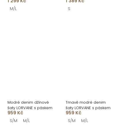
1 299 Kč
1 389 Kč
rukávem
rukávem
M/L
S
Modré denim džínové
Tmavě modré denim
šaty LORVANE s páskem
šaty LORVANE s páskem
959 Kč
959 Kč
S/M
M/L
S/M
M/L