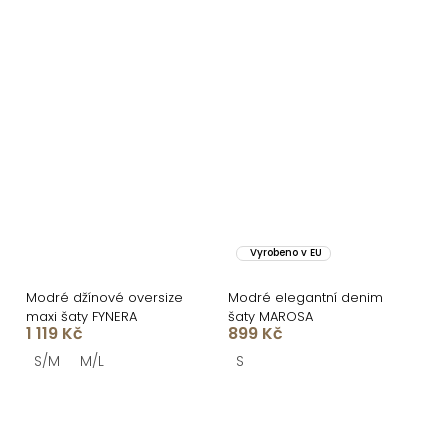
Vyrobeno v EU
Modré džínové oversize
Modré elegantní denim
maxi šaty FYNERA
šaty MAROSA
1 119 Kč
899 Kč
S/M
M/L
S