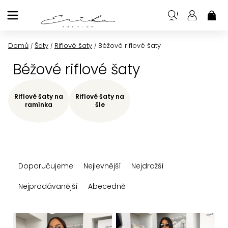
Přejít
na
NÁK
KOŠ
obsah
Domů
Šaty
Riflové šaty
Béžové riflové šaty
/
/
/
Béžové riflové šaty
Riflové šaty na
Riflové šaty na
ramínka
šle
Ř
Doporučujeme
Nejlevnější
Nejdražší
a
z
Nejprodávanější
Abecedně
e
n
V