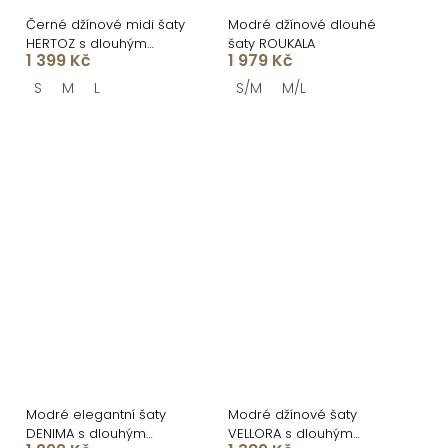
Černé džínové midi šaty
Modré džínové dlouhé
HERTOZ s dlouhým
šaty ROUKALA
1 399 Kč
1 979 Kč
rukávem
S
M
L
S/M
M/L
Modré elegantní šaty
Modré džínové šaty
DENIMA s dlouhým
VELLORA s dlouhým