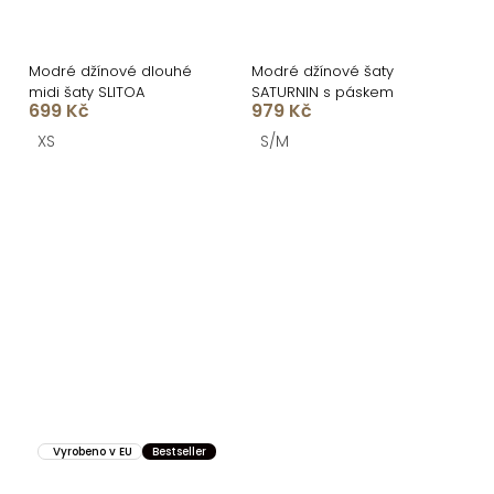
Modré džínové dlouhé
Modré džínové šaty
midi šaty SLITOA
SATURNIN s páskem
699 Kč
979 Kč
XS
S/M
Vyrobeno v EU
Bestseller