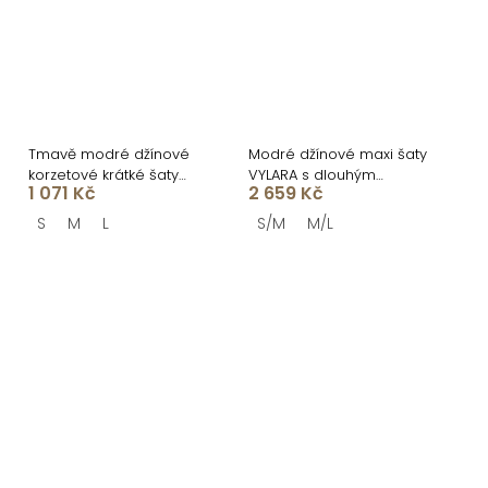
Tmavě modré džínové
Modré džínové maxi šaty
korzetové krátké šaty
VYLARA s dlouhým
1 071 Kč
2 659 Kč
PHONIC
rukávem
S
M
L
S/M
M/L