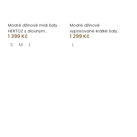
Modré džínové midi šaty
Modré džínové
HERTOZ s dlouhým
vypasované krátké šaty
1 399 Kč
1 299 Kč
rukávem
MUNDIS
S
M
L
L