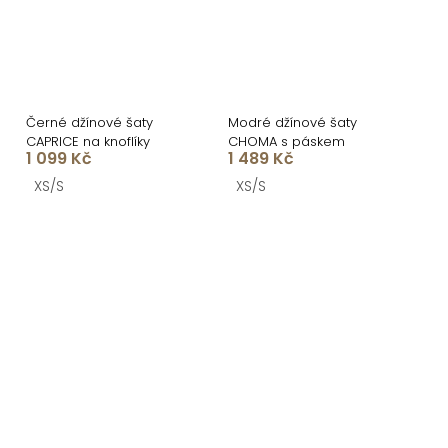
Černé džínové šaty
Modré džínové šaty
CAPRICE na knoflíky
CHOMA s páskem
1 099 Kč
1 489 Kč
XS/S
XS/S