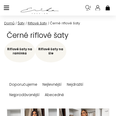
Přejít
na
NÁK
KOŠ
obsah
Domů
Šaty
Riflové šaty
Černé riflové šaty
/
/
/
Černé riflové šaty
Riflové šaty na
Riflové šaty na
ramínka
šle
Ř
Doporučujeme
Nejlevnější
Nejdražší
a
z
Nejprodávanější
Abecedně
e
n
V