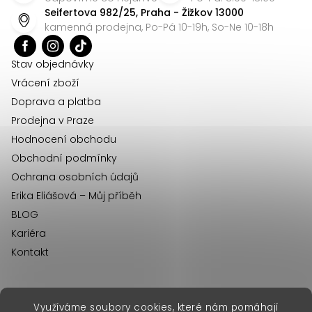
p
c
Seifertova 982/25, Praha - Žižkov 13000
a
í
kamenná prodejna, Po-Pá 10-19h, So-Ne 10-18h
t
p
r
í
Stav objednávky
v
Vrácení zboží
k
Doprava a platba
y
Prodejna v Praze
v
Hodnocení obchodu
ý
Obchodní podmínky
p
Ochrana osobních údajů
i
Erika Eliášová – Můj příběh
s
BLOG
u
Kariéra
Kontakt
Využíváme soubory cookies, které nám pomáhají