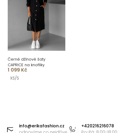
Černé džínové šaty
CAPRICE na knoflíky
1 099 Kč
XS/S
O
v
l
á
Z
d
á
info
@
erikafashion.cz
+420216216078
a
odpovíme co nejdříve
Po-Pá: 8:00-18:00