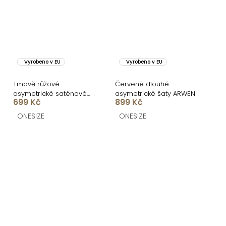
Vyrobeno v EU
Vyrobeno v EU
Tmavě růžové
Červené dlouhé
asymetrické saténové
asymetrické šaty ARWEN
699 Kč
899 Kč
šaty ROULES
ONESIZE
ONESIZE