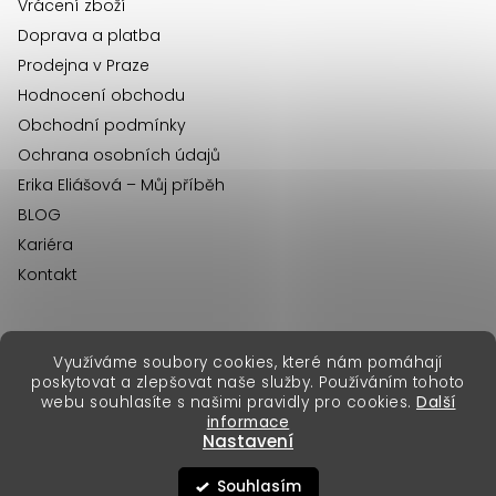
Vrácení zboží
Doprava a platba
Prodejna v Praze
Hodnocení obchodu
Obchodní podmínky
Ochrana osobních údajů
Erika Eliášová – Můj příběh
BLOG
Kariéra
Kontakt
Využíváme soubory cookies, které nám pomáhají
erikafashion.sk
poskytovat a zlepšovat naše služby. Používáním tohoto
Copyright 2026
Erika Fashion
. Všechna práva vyhrazena.
webu souhlasíte s našimi pravidly pro cookies.
Další
Vytvořil Shoptet Premium
&
informace
Nastavení
Souhlasím