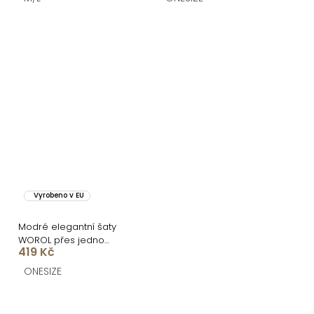
Vyrobeno v EU
Modré elegantní šaty
WOROL přes jedno
419 Kč
rameno
ONESIZE
O