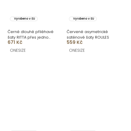
Vyrobeno v EU
Vyrobeno v EU
Černé dlouhé přiléhavé
Červené asymetrické
šaty RITTA přes jedno
saténové šaty ROULES
671 Kč
559 Kč
rameno
ONESIZE
ONESIZE