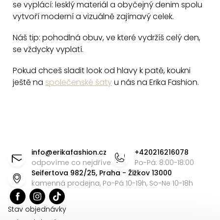
u
se vyplácí: lesklý materiál a obyčejný denim spolu
vytvoří moderní a vizuálně zajímavý celek.
Náš tip: pohodlná obuv, ve které vydržíš celý den,
se vždycky vyplatí.
Pokud chceš sladit look od hlavy k patě, koukni
ještě na
společenské šaty
u nás na Erika Fashion.
Z
á
info
@
erikafashion.cz
+420216216078
p
odpovíme co nejdříve
Po-Pá: 8:00-18:00
Seifertova 982/25, Praha - Žižkov 13000
a
kamenná prodejna, Po-Pá 10-19h, So-Ne 10-18h
t
í
Stav objednávky