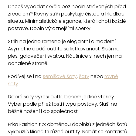
v
Chceš vypadat skvěle bez hodin strávených před
l
zrcadlem? Rovný střih poskytuje čistou a hladkou
á
siluetu. Minimalistická elegance, která lichotí každé
d
postavě. Doplň výraznějšími šperky.
a
c
Střih na jedno rameno je elegantní a moderní.
Asymetrie dodá outfitu sofistikovanost. Sluší na
í
ples, galavečer i svatbu. Náušnice si nech jen na
p
odhalené straně.
r
v
Podívej se i na
semišové šaty
,
šaty
nebo
rovné
k
šaty
.
y
v
Dobré šaty vyřeší outfit během jediné vteřiny.
Vyber podle příležitosti i typu postavy. Sluší na
ý
běžné nošení i do společnosti.
p
i
Erika Fashion tip: obměnou doplňků z jedněch šatů
s
vykouzlíš klidně tři různé outfity. Nebát se kontrastů