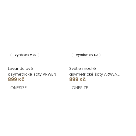
Vyrobeno v EU
Vyrobeno v EU
Levandulové
Světle modré
asymetrické šaty ARWEN
asymetrické šaty ARWEN
899 Kč
899 Kč
s rozparkem
ONESIZE
ONESIZE