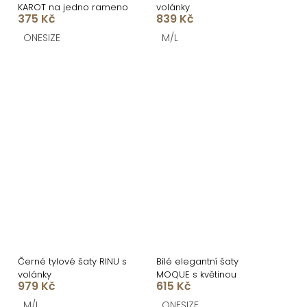
KAROT na jedno rameno
volánky
375 Kč
839 Kč
ONESIZE
M/L
Černé tylové šaty RINU s
Bílé elegantní šaty
volánky
MOQUE s květinou
979 Kč
615 Kč
M/L
ONESIZE