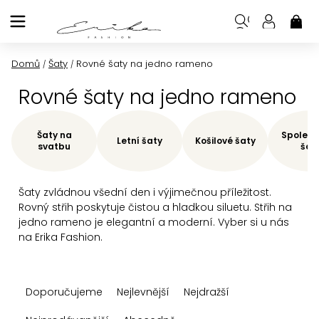
Přejít
na
NÁK
KOŠ
obsah
Domů
Šaty
Rovné šaty na jedno rameno
/
/
Rovné šaty na jedno rameno
Šaty na
Společe
Letní šaty
Košilové šaty
svatbu
šat
Šaty zvládnou všední den i výjimečnou příležitost.
Rovný střih poskytuje čistou a hladkou siluetu. Střih na
jedno rameno je elegantní a moderní. Vyber si u nás
na Erika Fashion.
Ř
Doporučujeme
Nejlevnější
Nejdražší
a