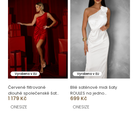
Vyrobeno v EU
Vyrobeno v EU
Červené flitrované
Bílé saténové midi šaty
dlouhé společenské šaty
ROULES na jedno
1 179 Kč
699 Kč
FAIDURI s vlečkou
rameno
ONESIZE
ONESIZE