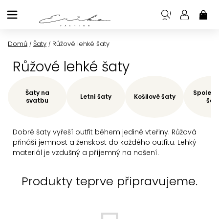
Přejít
na
NÁK
KOŠ
obsah
Domů
Šaty
Růžové lehké šaty
/
/
Růžové lehké šaty
Šaty na
Společe
Letní šaty
Košilové šaty
svatbu
šat
Dobré šaty vyřeší outfit během jediné vteřiny. Růžová
přináší jemnost a ženskost do každého outfitu. Lehký
materiál je vzdušný a příjemný na nošení.
Produkty teprve připravujeme.