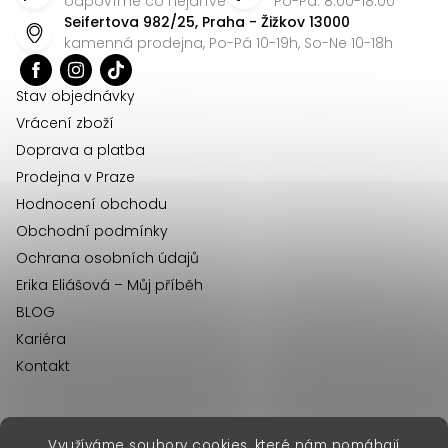
p
odpovíme co nejdříve
Po-Pá: 8:00-18:00
Seifertova 982/25, Praha - Žižkov 13000
a
kamenná prodejna, Po-Pá 10-19h, So-Ne 10-18h
t
í
Stav objednávky
Vrácení zboží
Doprava a platba
Prodejna v Praze
Hodnocení obchodu
Obchodní podmínky
Ochrana osobních údajů
Erika Eliášová – Můj příběh
BLOG
Kariéra
Kontakt
Využíváme soubory cookies, které nám pomáhají