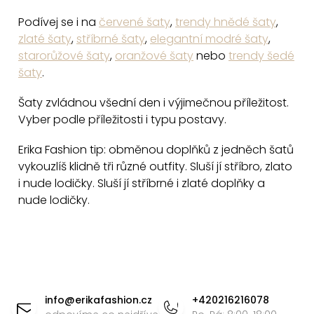
Podívej se i na
červené šaty
,
trendy hnědé šaty
,
zlaté šaty
,
stříbrné šaty
,
elegantní modré šaty
,
starorůžové šaty
,
oranžové šaty
nebo
trendy šedé
šaty
.
Šaty zvládnou všední den i výjimečnou příležitost.
Vyber podle příležitosti i typu postavy.
Erika Fashion tip: obměnou doplňků z jedněch šatů
vykouzlíš klidně tři různé outfity. Sluší jí stříbro, zlato
i nude lodičky. Sluší jí stříbrné i zlaté doplňky a
nude lodičky.
Z
á
info
@
erikafashion.cz
+420216216078