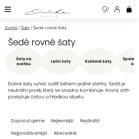
Přejít
na
NÁK
KOŠ
obsah
Domů
Šaty
Šedé rovné šaty
/
/
Šedé rovné šaty
Šaty na
Společe
Letní šaty
Košilové šaty
svatbu
šat
Dobré šaty vyřeší outfit během jediné vteřiny. Šedá je
neutrální prvek, který se snadno kombinuje. Rovný střih
poskytuje čistou a hladkou siluetu.
Ř
Doporučujeme
Nejlevnější
Nejdražší
a
z
Nejprodávanější
Abecedně