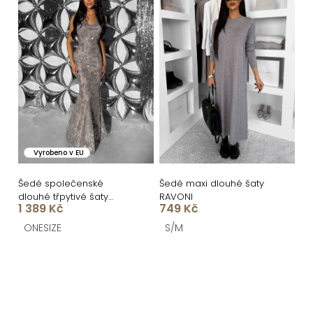
Vyrobeno v EU
Šedé společenské
Šedé maxi dlouhé šaty
dlouhé třpytivé šaty
RAVONI
1 389 Kč
749 Kč
HENTARI s flitry
ONESIZE
S/M