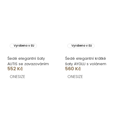
Vyrobeno v EU
Vyrobeno v EU
Šedé elegantní šaty
Šedé elegantní krátké
AUTIS se zavazováním
šaty AYGLU s volánem
552 Kč
560 Kč
ONESIZE
ONESIZE