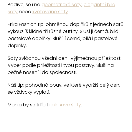
v
Podívej se i na
geometrické šaty
,
elegantní bílé
k
šaty
nebo
květované šaty
.
y
v
Erika Fashion tip: obměnou doplňků z jedněch šatů
vykouzlíš klidně tři různé outfity. Sluší jí černá, bílá i
ý
pastelové doplňky. Sluší jí černá, bílá i pastelové
p
doplňky.
i
s
Šaty zvládnou všední den i výjimečnou příležitost.
u
Vyber podle příležitosti i typu postavy. Sluší na
běžné nošení i do společnosti.
Náš tip: pohodlná obuv, ve které vydržíš celý den,
se vždycky vyplatí.
Mohlo by se ti líbit i
plesové šaty
.