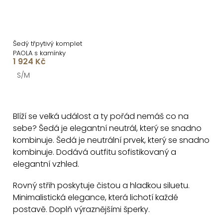
Šedý třpytivý komplet
PAOLA s kamínky
1 924 Kč
S/M
O
v
Blíží se velká událost a ty pořád nemáš co na
l
sebe? Šedá je elegantní neutrál, který se snadno
á
kombinuje. Šedá je neutrální prvek, který se snadno
d
kombinuje. Dodává outfitu sofistikovaný a
a
elegantní vzhled.
c
Rovný střih poskytuje čistou a hladkou siluetu.
í
Minimalistická elegance, která lichotí každé
p
postavě. Doplň výraznějšími šperky.
r