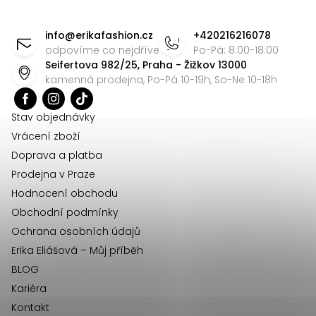
Z
á
info
@
erikafashion.cz
+420216216078
p
odpovíme co nejdříve
Po-Pá: 8:00-18:00
Seifertova 982/25, Praha - Žižkov 13000
a
kamenná prodejna, Po-Pá 10-19h, So-Ne 10-18h
t
í
Stav objednávky
Vrácení zboží
Doprava a platba
Prodejna v Praze
Hodnocení obchodu
Obchodní podmínky
Ochrana osobních údajů
Erika Eliášová – Můj příběh
BLOG
Kariéra
Kontakt