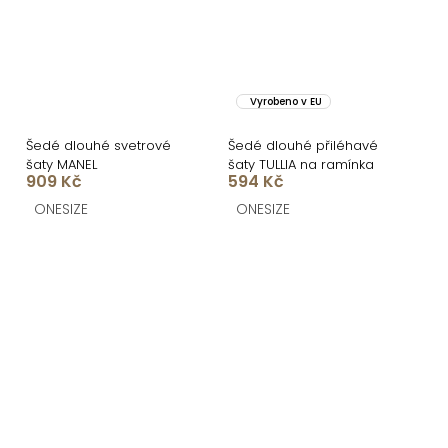
Vyrobeno v EU
Šedé dlouhé svetrové
Šedé dlouhé přiléhavé
šaty MANEL
šaty TULLIA na ramínka
909 Kč
594 Kč
ONESIZE
ONESIZE