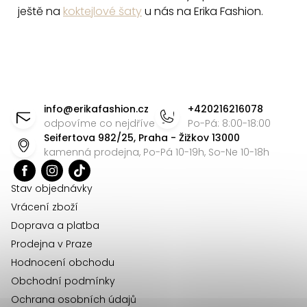
ještě na
koktejlové šaty
u nás na Erika Fashion.
Z
á
info
@
erikafashion.cz
+420216216078
p
odpovíme co nejdříve
Po-Pá: 8:00-18:00
Seifertova 982/25, Praha - Žižkov 13000
a
kamenná prodejna, Po-Pá 10-19h, So-Ne 10-18h
t
í
Stav objednávky
Vrácení zboží
Doprava a platba
Prodejna v Praze
Hodnocení obchodu
Obchodní podmínky
Ochrana osobních údajů