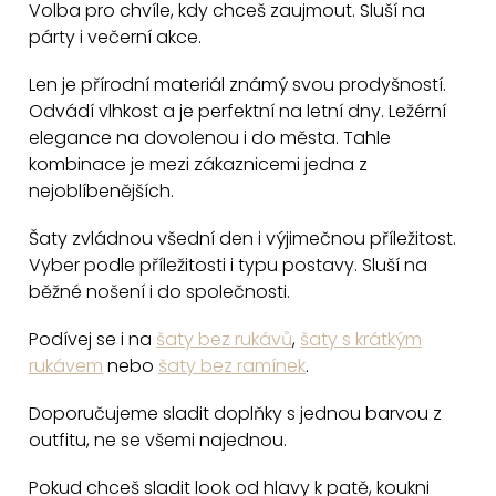
Volba pro chvíle, kdy chceš zaujmout. Sluší na
párty i večerní akce.
Len je přírodní materiál známý svou prodyšností.
Odvádí vlhkost a je perfektní na letní dny. Ležérní
elegance na dovolenou i do města. Tahle
kombinace je mezi zákaznicemi jedna z
nejoblíbenějších.
Šaty zvládnou všední den i výjimečnou příležitost.
Vyber podle příležitosti i typu postavy. Sluší na
běžné nošení i do společnosti.
Podívej se i na
šaty bez rukávů
,
šaty s krátkým
rukávem
nebo
šaty bez ramínek
.
Doporučujeme sladit doplňky s jednou barvou z
outfitu, ne se všemi najednou.
Pokud chceš sladit look od hlavy k patě, koukni