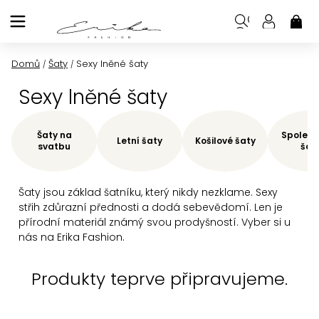
Přejít
na
NÁK
KOŠ
obsah
Domů
Šaty
Sexy lněné šaty
/
/
Sexy lněné šaty
Šaty na
Společe
Letní šaty
Košilové šaty
svatbu
šat
Šaty jsou základ šatníku, který nikdy nezklame. Sexy
střih zdůrazní přednosti a dodá sebevědomí. Len je
přírodní materiál známý svou prodyšností. Vyber si u
nás na Erika Fashion.
Produkty teprve připravujeme.