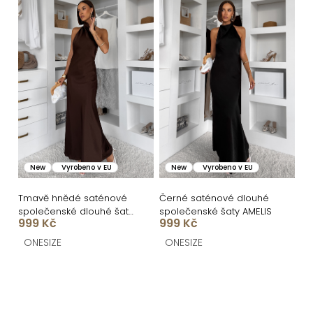
New
Vyrobeno v EU
New
Vyrobeno v EU
Tmavě hnědé saténové
Černé saténové dlouhé
společenské dlouhé šaty
společenské šaty AMELIS
999 Kč
999 Kč
AMELIS
ONESIZE
ONESIZE