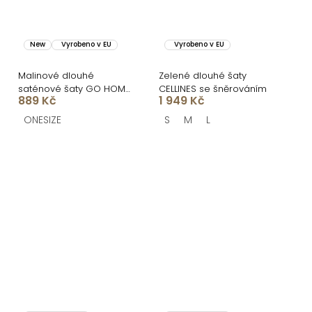
New
Vyrobeno v EU
Vyrobeno v EU
Malinové dlouhé
Zelené dlouhé šaty
saténové šaty GO HOME
CELLINES se šněrováním
889 Kč
1 949 Kč
s krátkým rukávem a
rozparkem
ONESIZE
S
M
L