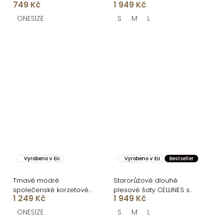
749 Kč
1 949 Kč
šněrováním
ONESIZE
S
M
L
Vyrobeno v EU
Vyrobeno v EU
Bestseller
Tmavě modré
Starorůžové dlouhé
společenské korzetové
plesové šaty CELLINES se
1 249 Kč
1 949 Kč
plesové šaty ZONTIRE
šněrováním
ONESIZE
S
M
L