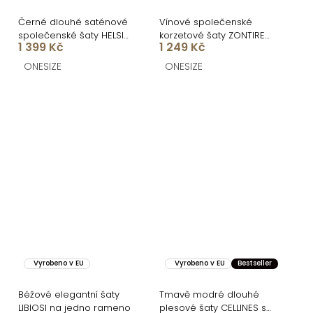
Černé dlouhé saténové
Vínové společenské
společenské šaty HELSIN
korzetové šaty ZONTIRE
1 399 Kč
1 249 Kč
na ramínka
bez ramínek
ONESIZE
ONESIZE
Vyrobeno v EU
Vyrobeno v EU
Bestseller
Béžové elegantní šaty
Tmavě modré dlouhé
LIBIOSI na jedno rameno
plesové šaty CELLINES se