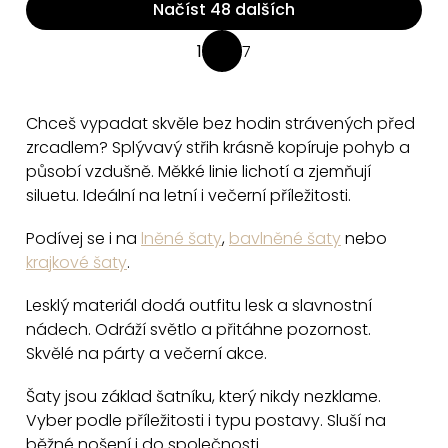
Načíst 48 dalších
O
1
7
S
v
t
l
r
á
Chceš vypadat skvěle bez hodin strávených před
á
d
zrcadlem? Splývavý střih krásně kopíruje pohyb a
n
a
působí vzdušně. Měkké linie lichotí a zjemňují
k
siluetu. Ideální na letní i večerní příležitosti.
c
o
v
í
Podívej se i na
lněné šaty
,
bavlněné šaty
nebo
á
p
krajkové šaty
.
n
r
í
v
Lesklý materiál dodá outfitu lesk a slavnostní
k
nádech. Odráží světlo a přitáhne pozornost.
y
Skvělé na párty a večerní akce.
v
Šaty jsou základ šatníku, který nikdy nezklame.
ý
Vyber podle příležitosti i typu postavy. Sluší na
p
běžné nošení i do společnosti.