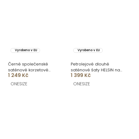
Vyrobeno v EU
Vyrobeno v EU
Černé společenské
Petrolejové dlouhé
saténové korzetové
saténové šaty HELSIN na
1 249 Kč
1 399 Kč
dlouhé šaty ZONTIRE
ramínka
ONESIZE
ONESIZE