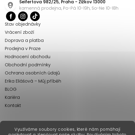
Seifertova 982/25, Praha - Žižkov 13000
a
kamenná prodejna, Po-Pá 10-19h, So-Ne 10-18h
t
í
Stav objednávky
Vrácení zboží
Doprava a platba
Prodejna v Praze
Hodnocení obchodu
Obchodní podmínky
Ochrana osobních údajů
Erika Eliášová – Můj příběh
BLOG
Kariéra
Kontakt
Využíváme soubory cookies, které nám pomáhají
erikafashion.sk
poskytovat a zlepšovat naše služby. Používáním tohoto