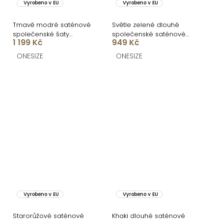
Vyrobeno v EU
Vyrobeno v EU
Tmavě modré saténové
Světle zelené dlouhé
společenské šaty
společenské saténové
1 199 Kč
949 Kč
ATHEMA
šaty ARANKA na ramínka
ONESIZE
ONESIZE
Vyrobeno v EU
Vyrobeno v EU
Starorůžové saténové
Khaki dlouhé saténové