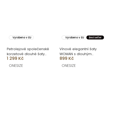
Vyrobeno v EU
Vyrobeno v EU
Bestseller
Petrolejové společenské
Vínové elegantní šaty
korzetové dlouhé šaty
WOMAN s dlouhým
1 299 Kč
899 Kč
KARLOT
rukávem
ONESIZE
ONESIZE