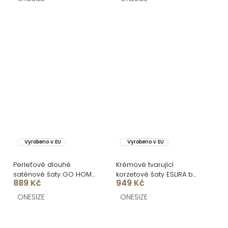
Vyrobeno v EU
Vyrobeno v EU
Perleťové dlouhé
Krémové tvarující
saténové šaty GO HOME
korzetové šaty ESLIRA bez
889 Kč
949 Kč
s páskem
ramínek
ONESIZE
ONESIZE