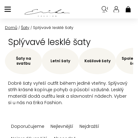
Přejít
na
NÁK
KOŠ
obsah
Domů
Šaty
Splývavé lesklé šaty
/
/
Splývavé lesklé šaty
Šaty na
Společe
Letní šaty
Košilové šaty
svatbu
šat
Dobré šaty vyřeší outfit během jediné vteřiny. Splývavý
střih krásně kopíruje pohyb a působí vzdušně. Lesklý
materiál dodá outfitu lesk a slavnostní nádech. Vyber
si u nás na Erika Fashion.
Ř
Doporučujeme
Nejlevnější
Nejdražší
a