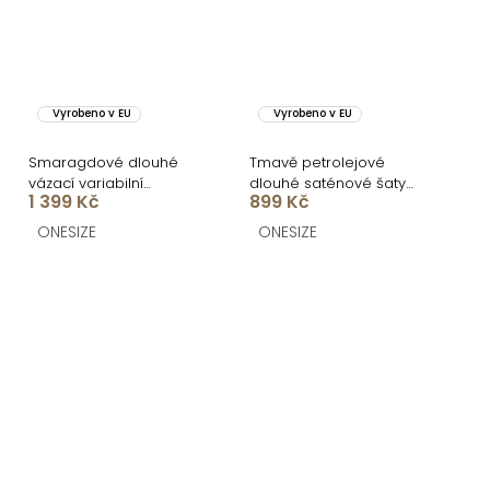
Vyrobeno v EU
Vyrobeno v EU
Smaragdové dlouhé
Tmavě petrolejové
vázací variabilní
dlouhé saténové šaty
1 399 Kč
899 Kč
společenské šaty
WOMAN s páskem
CUPAUCA
ONESIZE
ONESIZE