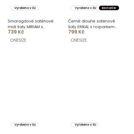
Vyrobeno v EU
Vyrobeno v EU
Bestseller
Smaragdové saténové
Černé dlouhé saténové
midi šaty MIRIAM s
šaty ERIKAL s rozparkem
739 Kč
799 Kč
krátkým rukávem
a šněrováním
ONESIZE
ONESIZE
Vyrobeno v EU
Vyrobeno v EU