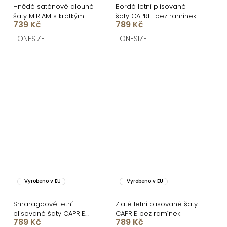
Hnědé saténové dlouhé
Bordó letní plisované
šaty MIRIAM s krátkým
šaty CAPRIE bez ramínek
739 Kč
789 Kč
rukávem
ONESIZE
ONESIZE
Vyrobeno v EU
Vyrobeno v EU
Smaragdové letní
Zlaté letní plisované šaty
plisované šaty CAPRIE
CAPRIE bez ramínek
789 Kč
789 Kč
bez ramínek