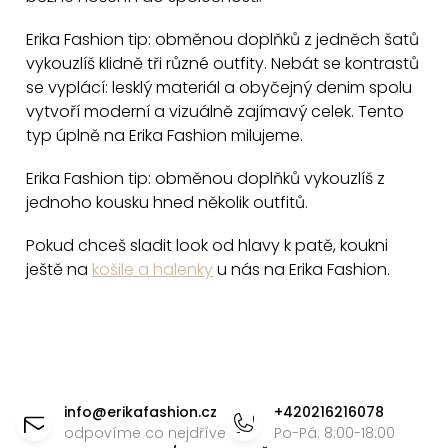
i
s
Erika Fashion tip: obměnou doplňků z jedněch šatů
u
vykouzlíš klidně tři různé outfity. Nebát se kontrastů
se vyplácí: lesklý materiál a obyčejný denim spolu
vytvoří moderní a vizuálně zajímavý celek. Tento
typ úplně na Erika Fashion milujeme.
Erika Fashion tip: obměnou doplňků vykouzlíš z
jednoho kousku hned několik outfitů.
Pokud chceš sladit look od hlavy k patě, koukni
ještě na
košile a halenky
u nás na Erika Fashion.
Z
á
info
@
erikafashion.cz
+420216216078
p
odpovíme co nejdříve
Po-Pá: 8:00-18:00