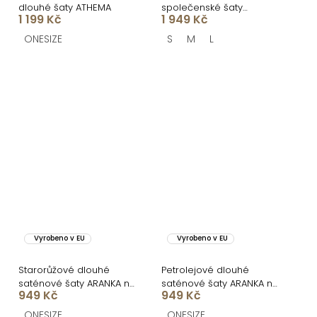
dlouhé šaty ATHEMA
společenské šaty
1 199 Kč
1 949 Kč
CELLINES
ONESIZE
S
M
L
Vyrobeno v EU
Vyrobeno v EU
Starorůžové dlouhé
Petrolejové dlouhé
saténové šaty ARANKA na
saténové šaty ARANKA na
949 Kč
949 Kč
ramínka
ramínka
ONESIZE
ONESIZE