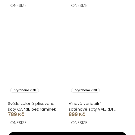
ONESIZE
ONESIZE
Vyrobeno v EU
Vyrobeno v EU
Světle zelené plisované
Vínové variabilní
šaty CAPRIE bez ramínek
saténové šaty VALERDI a
789 Kč
899 Kč
rozparkem
ONESIZE
ONESIZE