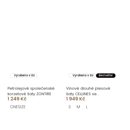
Vyrobeno v EU
Vyrobeno v EU
Bestseller
Petrolejové společenské
Vínové dlouhé plesové
korzetové šaty ZONTIRE
šaty CELLINES se
1 249 Kč
1 949 Kč
šněrováním a rozparkem
ONESIZE
S
M
L