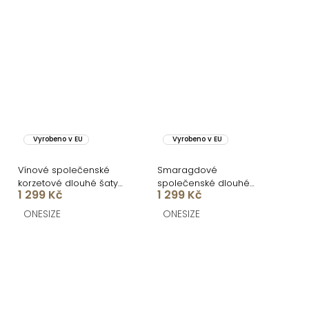
Vyrobeno v EU
Vyrobeno v EU
Vínové společenské
Smaragdové
korzetové dlouhé šaty
společenské dlouhé
1 299 Kč
1 299 Kč
KARLOT
korzetové šaty KARLOT
ONESIZE
ONESIZE