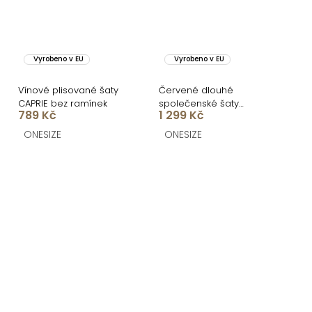
Vyrobeno v EU
Vyrobeno v EU
Vínové plisované šaty
Červené dlouhé
CAPRIE bez ramínek
společenské šaty
789 Kč
1 299 Kč
KULOSA
ONESIZE
ONESIZE