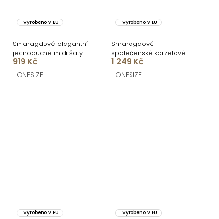
Vyrobeno v EU
Vyrobeno v EU
Smaragdové elegantní
Smaragdové
jednoduché midi šaty
společenské korzetové
919 Kč
1 249 Kč
OMNIS
šaty ZONTIRE
ONESIZE
ONESIZE
Vyrobeno v EU
Vyrobeno v EU