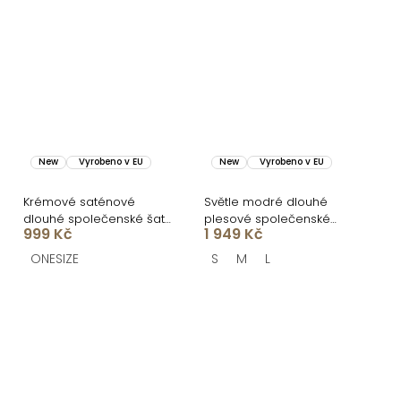
New
Vyrobeno v EU
New
Vyrobeno v EU
Krémové saténové
Světle modré dlouhé
dlouhé společenské šaty
plesové společenské
999 Kč
1 949 Kč
AMELIS
šaty CELLINES
ONESIZE
S
M
L