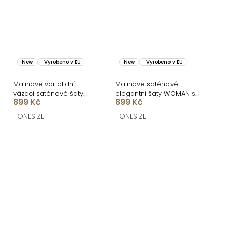
New
Vyrobeno v EU
New
Vyrobeno v EU
Malinové variabilní
Malinové saténové
vázací saténové šaty
elegantní šaty WOMAN s
899 Kč
899 Kč
VALERDI a rozparkem
dlouhým rukávem
ONESIZE
ONESIZE