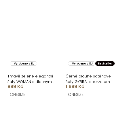
Vyrobeno v EU
Vyrobeno v EU
Bestseller
Tmavě zelené elegantní
Černé dlouhé saténové
šaty WOMAN s dlouhým
šaty GYBRAL s korzetem
899 Kč
1 699 Kč
rukávem
ONESIZE
ONESIZE