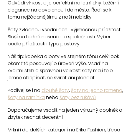
Odvádí vlhkost a je perfektní na letní dny. Ležérní
elegance na dovolenou i do města. Řadí se k
tomu nejžádanějšímu z naší nabídky.
Šaty zvládnou všední den i výjimečnou příležitost.
Sluší na běžné nošení i do společnosti. Vyber
podle příležitosti i typu postavy.
Náš tip: kabelka a boty ve stejném tónu celý look
okamžitě posouvají o úroveň výše. Vsaď na
kvalitní střih a správnou velikost: šaty mají tělo
jemně obepínat, ne svírat ani plandat.
Podívej se i na
dlouhé šaty
,
šaty na jedno rameno
,
šaty na ramínka
nebo
šaty bez rukávů
.
Doporučujeme vsadit na jeden výrazný doplněk a
zbytek nechat decentní.
Mrkni i do dalších kategorií na Erika Fashion, třeba