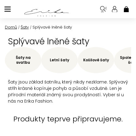
Přejít
na
NÁK
KOŠ
obsah
Domů
Šaty
Splývavé lněné šaty
/
/
Splývavé lněné šaty
Šaty na
Společe
Letní šaty
Košilové šaty
svatbu
šat
Šaty jsou základ šatníku, který nikdy nezklame. Splývavý
střih krásně kopíruje pohyb a působí vzdušně. Len je
přírodní materiál známý svou prodyšností. Vyber si u
nás na Erika Fashion.
Produkty teprve připravujeme.