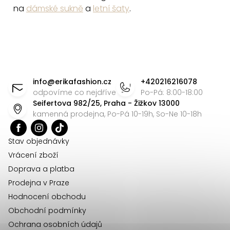
na
dámské sukně
a
letní šaty
.
Z
á
info
@
erikafashion.cz
+420216216078
p
odpovíme co nejdříve
Po-Pá: 8:00-18:00
Seifertova 982/25, Praha - Žižkov 13000
a
kamenná prodejna, Po-Pá 10-19h, So-Ne 10-18h
t
í
Stav objednávky
Vrácení zboží
Doprava a platba
Prodejna v Praze
Hodnocení obchodu
Obchodní podmínky
Ochrana osobních údajů