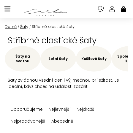
Přejít
na
NÁK
KOŠ
obsah
Domů
Šaty
Stříbrné elastické šaty
/
/
Stříbrné elastické šaty
Šaty na
Společe
Letní šaty
Košilové šaty
svatbu
šat
Šaty zvládnou všední den i výjimečnou příležitost. Je
ideální, když chceš na události zazářit.
Ř
Doporučujeme
Nejlevnější
Nejdražší
a
z
Nejprodávanější
Abecedně
e