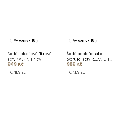
Vyrobeno v EU
Vyrobeno v EU
Šedé koktejlové flitrové
Šedé společenské
šaty YVERIN s flitry
tvarující šaty RELANIO s
949 Kč
989 Kč
průstřihy
ONESIZE
ONESIZE