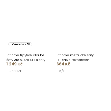
Vyrobeno v EU
Stříbrné třpytivé dlouhé
Stříbrné metalické šaty
šaty AROGANTISEL s flitry
HEDINA s rozparkem
1 249 Kč
664 Kč
ONESIZE
M/L