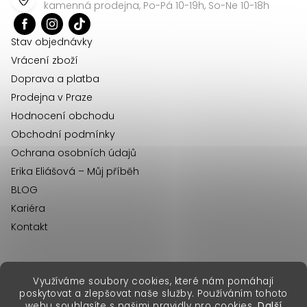
a
kamenná prodejna, Po-Pá 10-19h, So-Ne 10-18h
t
í
Stav objednávky
Vrácení zboží
Doprava a platba
Prodejna v Praze
Hodnocení obchodu
Obchodní podmínky
Ochrana osobních údajů
Erika Eliášová – Můj příběh
BLOG
Kariéra
Kontakt
Využíváme soubory cookies, které nám pomáhají
erikafashion.sk
poskytovat a zlepšovat naše služby. Používáním tohoto
Copyright 2026
Erika Fashion
. Všechna práva vyhrazena.
webu souhlasíte s našimi pravidly pro cookies.
Další