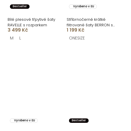
Bestseller
Vyrobeno v EU
Bílé plesové třpytivé šaty
Stříbrnočerné krátké
RAVELLE s rozparkem
flitrované šaty BERRON s
3 499 Kč
1 199 Kč
výstřihem
M
L
ONESIZE
Vyrobeno v EU
Bestseller