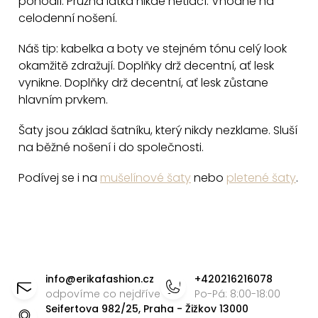
pohodlí. Pružná látka nikde netlačí. Vhodné na
í
celodenní nošení.
p
r
Náš tip: kabelka a boty ve stejném tónu celý look
v
okamžitě zdražují. Doplňky drž decentní, ať lesk
k
vynikne. Doplňky drž decentní, ať lesk zůstane
y
hlavním prvkem.
v
Šaty jsou základ šatníku, který nikdy nezklame. Sluší
ý
na běžné nošení i do společnosti.
p
i
Podívej se i na
mušelínové šaty
nebo
pletené šaty
.
s
u
Z
á
info
@
erikafashion.cz
+420216216078
p
odpovíme co nejdříve
Po-Pá: 8:00-18:00
Seifertova 982/25, Praha - Žižkov 13000