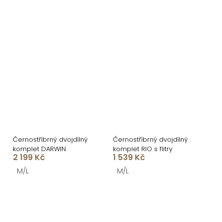
Černostříbrný dvojdílný
Černostříbrný dvojdílný
komplet DARWIN
komplet RIO s flitry
2 199 Kč
1 539 Kč
M/L
M/L