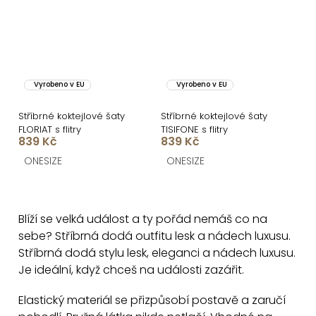
Vyrobeno v EU
Vyrobeno v EU
Stříbrné koktejlové šaty
Stříbrné koktejlové šaty
FLORIAT s flitry
TISIFONE s flitry
839 Kč
839 Kč
ONESIZE
ONESIZE
O
v
Blíží se velká událost a ty pořád nemáš co na
l
sebe? Stříbrná dodá outfitu lesk a nádech luxusu.
á
Stříbrná dodá stylu lesk, eleganci a nádech luxusu.
d
Je ideální, když chceš na události zazářit.
a
c
Elastický materiál se přizpůsobí postavě a zaručí