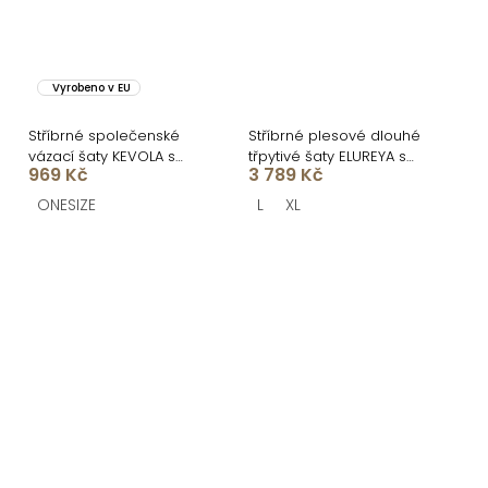
Vyrobeno v EU
Stříbrné společenské
Stříbrné plesové dlouhé
vázací šaty KEVOLA s
třpytivé šaty ELUREYA s
969 Kč
3 789 Kč
rozparkem bez ramínek
rozparkem
ONESIZE
L
XL