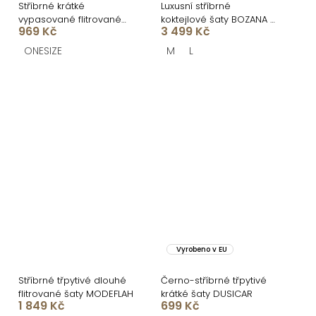
Stříbrné krátké
Luxusní stříbrné
vypasované flitrované
koktejlové šaty BOZANA s
969 Kč
3 499 Kč
šaty HELION
peříčky
ONESIZE
M
L
Vyrobeno v EU
Stříbrné třpytivé dlouhé
Černo-stříbrné třpytivé
flitrované šaty MODEFLAH
krátké šaty DUSICAR
1 849 Kč
699 Kč