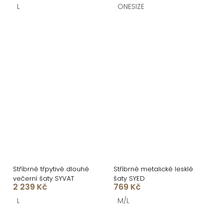
L
ONESIZE
Stříbrné třpytivé dlouhé
Stříbrné metalické lesklé
večerní šaty SYVAT
šaty SYED
2 239 Kč
769 Kč
L
M/L