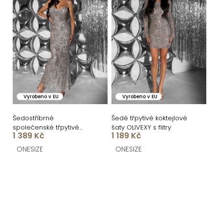
Vyrobeno v EU
Vyrobeno v EU
Šedostříbrné
Šedé třpytivé koktejlové
společenské třpytivé
šaty OLIVEXY s flitry
1 389 Kč
1 189 Kč
dlouhé šaty KAILINA
ONESIZE
ONESIZE