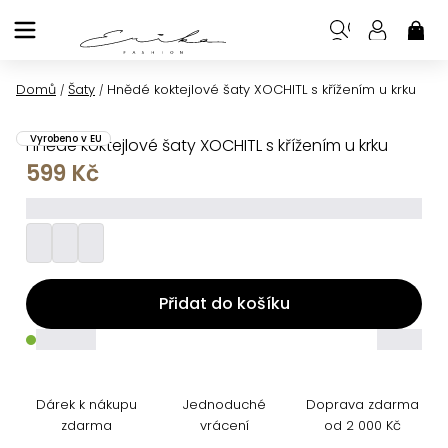
Přejít
na
NÁK
KOŠ
obsah
Domů
Šaty
Hnědé koktejlové šaty XOCHITL s křížením u krku
/
/
Vyrobeno v EU
Hnědé koktejlové šaty XOCHITL s křížením u krku
599 Kč
_________
Přidat do košíku
_____
_____
Dárek k nákupu
Jednoduché
Doprava zdarma
zdarma
vrácení
od 2 000 Kč