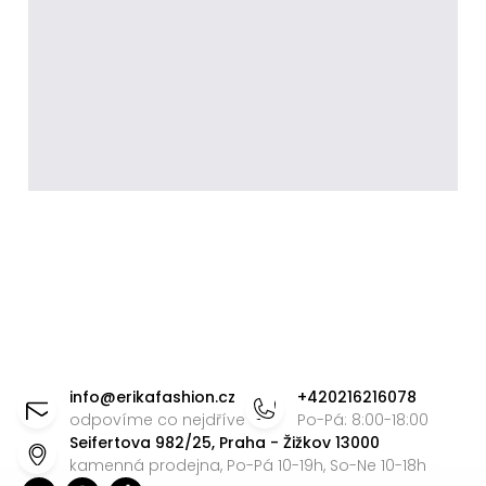
Z
á
info
@
erikafashion.cz
+420216216078
p
odpovíme co nejdříve
Po-Pá: 8:00-18:00
Seifertova 982/25, Praha - Žižkov 13000
a
kamenná prodejna, Po-Pá 10-19h, So-Ne 10-18h