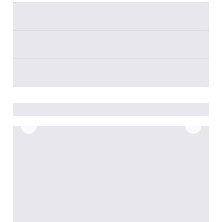
________
________
________