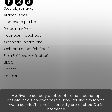
t
í
Stav objednávky
Vrácení zboží
Doprava a platba
Prodejna v Praze
Hodnocení obchodu
Obchodní podmínky
Ochrana osobních údajů
Erika Eliášová – Můj příběh
BLOG
Kariéra
Kontakt
Využíváme soubory cookies, které nám pomáhají
erikafashion.sk
poskytovat a zlepšovat naše služby. Používáním tohoto
Copyright 2026
Erika Fashion
. Všechna práva vyhrazena.
webu souhlasíte s našimi pravidly pro cookies.
Další
Vytvořil Shoptet Premium
&
informace