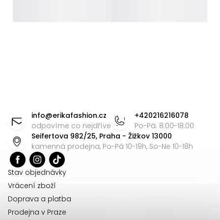
Z
á
info
@
erikafashion.cz
+420216216078
p
odpovíme co nejdříve
Po-Pá: 8:00-18:00
Seifertova 982/25, Praha - Žižkov 13000
a
kamenná prodejna, Po-Pá 10-19h, So-Ne 10-18h
t
í
Stav objednávky
Vrácení zboží
Doprava a platba
Prodejna v Praze