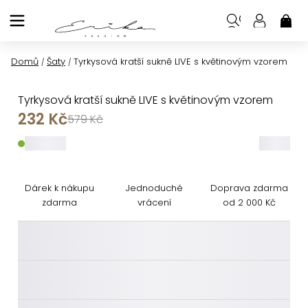
Přejít
na
NÁK
KOŠ
obsah
Domů
Šaty
Tyrkysová kratší sukně LIVE s květinovým vzorem
/
/
Tyrkysová kratší sukně LIVE s květinovým vzorem
232 Kč
579 Kč
_____
_____
Dárek k nákupu
Jednoduché
Doprava zdarma
zdarma
vrácení
od 2 000 Kč
________
________