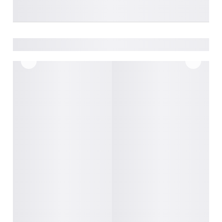
________