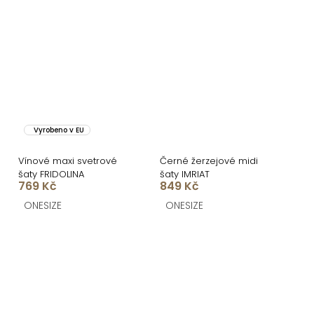
Vyrobeno v EU
Vínové maxi svetrové
Černé žerzejové midi
šaty FRIDOLINA
šaty IMRIAT
769 Kč
849 Kč
ONESIZE
ONESIZE