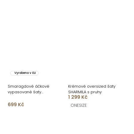
Vyrobeno v EU
Smaragdové áčkové
Krémové oversized šaty
vypasované šaty
SHARMILA s pruhy
1 299 Kč
GROUND s dlouhým
rukávem
699 Kč
ONESIZE