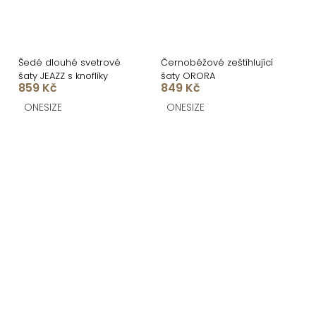
Šedé dlouhé svetrové
Černobéžové zeštíhlující
šaty JEAZZ s knoflíky
šaty ORORA
859 Kč
849 Kč
ONESIZE
ONESIZE