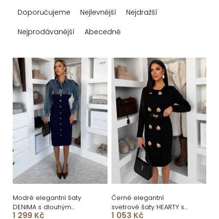
Ř
Doporučujeme
Nejlevnější
Nejdražší
a
z
Nejprodávanější
Abecedně
e
n
V
í
ý
p
p
r
i
o
s
d
p
u
r
k
o
t
d
ů
u
Modré elegantní šaty
Černé elegantní
DENIMA s dlouhým
svetrové šaty HEARTY s
k
1 299 Kč
1 053 Kč
rukávem
dlouhým rukávem