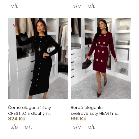
t
M/L
S/M
M/L
ů
Černé elegantní šaty
Bordó elegantní
CRESTILO s dlouhým
svetrové šaty HEARTY s
824 Kč
991 Kč
rukávem
dlouhým rukávem
S/M
M/L
S/M
M/L