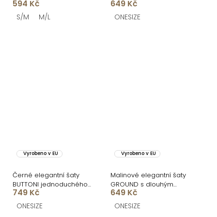
594 Kč
649 Kč
rukávem
S/M
M/L
ONESIZE
Vyrobeno v EU
Vyrobeno v EU
Černé elegantní šaty
Malinové elegantní šaty
BUTTONI jednoduchého
GROUND s dlouhým
749 Kč
649 Kč
střihu
rukávem
ONESIZE
ONESIZE