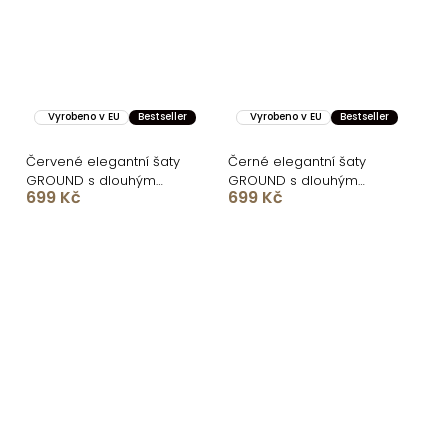
Vyrobeno v EU
Bestseller
Vyrobeno v EU
Bestseller
Červené elegantní šaty
Černé elegantní šaty
GROUND s dlouhým
GROUND s dlouhým
699 Kč
699 Kč
rukávem
rukávem