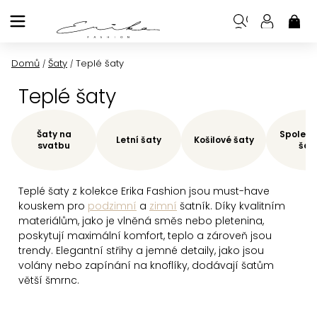
Přejít
na
NÁK
KOŠ
obsah
Domů
Šaty
Teplé šaty
/
/
Teplé šaty
Šaty na
Společe
Letní šaty
Košilové šaty
svatbu
šat
Teplé šaty z kolekce Erika Fashion jsou must-have
kouskem pro
podzimní
a
zimní
šatník. Díky kvalitním
materiálům, jako je vlněná směs nebo pletenina,
poskytují maximální komfort, teplo a zároveň jsou
trendy. Elegantní střihy a jemné detaily, jako jsou
volány nebo zapínání na knoflíky, dodávají šatům
větší šmrnc.