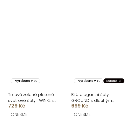
Vyrobeno v EU
Vyrobeno v EU
Bestseller
Tmavě zelené pletené
Bílé elegantní šaty
svetrové šaty TWINKL s
GROUND s dlouhým
729 Kč
699 Kč
potiskem
rukávem
ONESIZE
ONESIZE