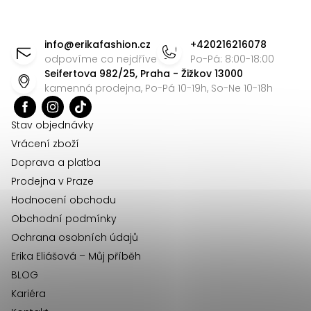
y
Z
v
á
info
@
erikafashion.cz
+420216216078
ý
p
odpovíme co nejdříve
Po-Pá: 8:00-18:00
p
Seifertova 982/25, Praha - Žižkov 13000
a
i
kamenná prodejna, Po-Pá 10-19h, So-Ne 10-18h
t
s
u
í
Stav objednávky
Vrácení zboží
Doprava a platba
Prodejna v Praze
Hodnocení obchodu
Obchodní podmínky
Ochrana osobních údajů
Erika Eliášová – Můj příběh
BLOG
Kariéra