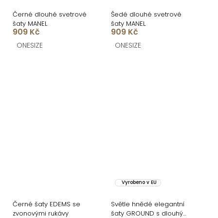
Černé dlouhé svetrové
Šedé dlouhé svetrové
šaty MANEL
šaty MANEL
909 Kč
909 Kč
ONESIZE
ONESIZE
Vyrobeno v EU
Černé šaty EDEMS se
Světle hnědé elegantní
zvonovými rukávy
šaty GROUND s dlouhým