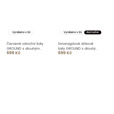
Vyrobeno v EU
Vyrobeno v EU
Bestseller
Červené vánoční šaty
Smaragdové áčkové
GROUND s dlouhým
šaty GROUND s dlouhým
699 Kč
699 Kč
rukávem
rukávem