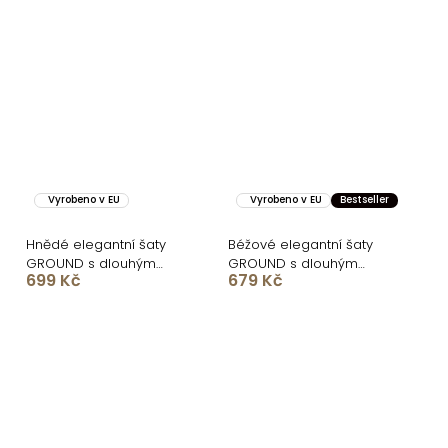
Vyrobeno v EU
Vyrobeno v EU
Bestseller
Hnědé elegantní šaty
Béžové elegantní šaty
GROUND s dlouhým
GROUND s dlouhým
699 Kč
679 Kč
rukávem
rukávem