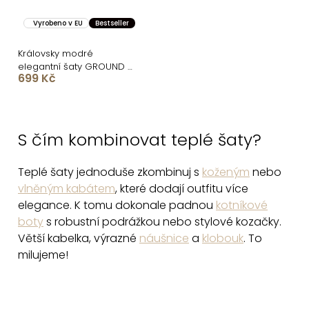
Vyrobeno v EU
Bestseller
Královsky modré
elegantní šaty GROUND s
699 Kč
dlouhým rukávem
O
v
S čím kombinovat teplé šaty?
l
á
Teplé šaty jednoduše zkombinuj s
koženým
nebo
d
vlněným kabátem
, které dodají outfitu více
a
elegance. K tomu dokonale padnou
kotníkové
c
boty
s robustní podrážkou nebo stylové kozačky.
í
Větší kabelka, výrazné
náušnice
a
klobouk
. To
p
milujeme!
r
v
k