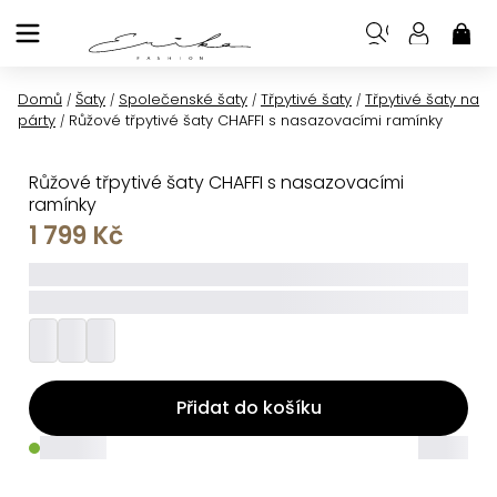
Přejít
na
NÁK
KOŠ
obsah
Domů
Šaty
Společenské šaty
Třpytivé šaty
Třpytivé šaty na
/
/
/
/
párty
Růžové třpytivé šaty CHAFFI s nasazovacími ramínky
/
Růžové třpytivé šaty CHAFFI s nasazovacími
ramínky
1 799 Kč
_____
_________
Přidat do košíku
_____
_____