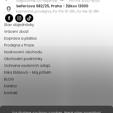
p
odpovíme co nejdříve
Po-Pá: 8:00-18:00
Seifertova 982/25, Praha - Žižkov 13000
a
kamenná prodejna, Po-Pá 10-19h, So-Ne 10-18h
t
í
Stav objednávky
Vrácení zboží
Doprava a platba
Prodejna v Praze
Hodnocení obchodu
Obchodní podmínky
Ochrana osobních údajů
Erika Eliášová – Můj příběh
BLOG
Kariéra
Kontakt
Využíváme soubory cookies, které nám pomáhají