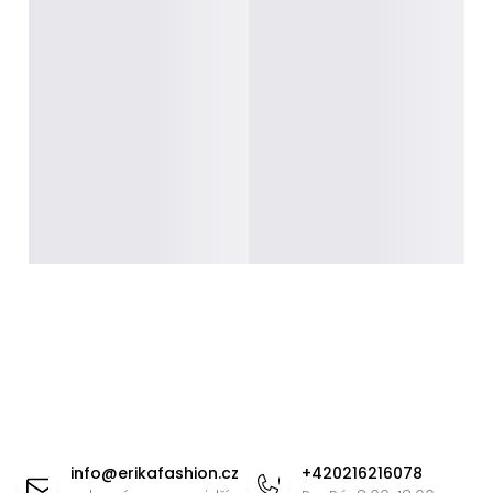
Z
á
info
@
erikafashion.cz
+420216216078